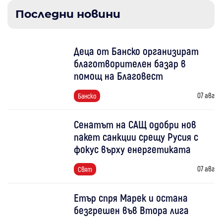
Последни новини
Деца от Банско организират
благотворителен базар в
помощ на Благовест
07 авг
Банско
Сенатът на САЩ одобри нов
пакет санкции срещу Русия с
фокус върху енергетиката
07 авг
Свят
Етър спря Марек и остана
безгрешен във Втора лига