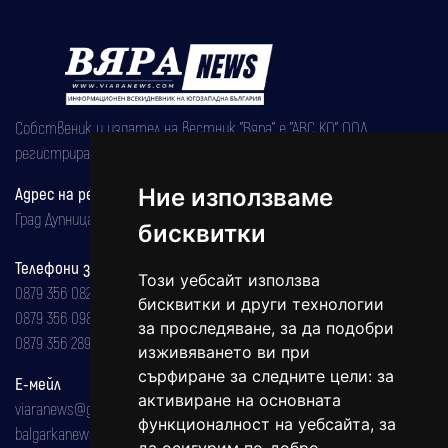
Собственик и издател на вестник "Вяра" е "АВС КО" ООД,
регистрирана на 08.05.2002 година.
Ние използваме
Адрес на редакцията
Град Дупница, ул.''Христо Ботев" 43
бисквитки
Телефони за реклама и абонаменти
Този уебсайт използва
0879 356 082
бисквитки и други технологии
0879 356 098
за проследяване, за да подобри
0879 356 289
изживяването ви при
сърфиране за следните цели:
за
Е-мейл
активиране на основната
viaranews@gmail.com
функционалност на уебсайта
,
за
balgarkanews@gmail.com