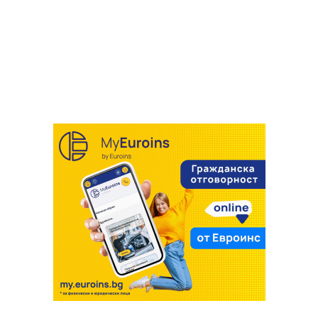
29 юли
България
Председателят Георги Батев хвърли
депутатите
29 юли
България
Парламентът кипна: трима депутати
оставка
22 юли
България
Депутатите бистрят лятната си
наказани след обиди от трибуната
Парламентът избра Пламен Тончев за
ваканция и нови правила за НЗОК
председател на ДАНС