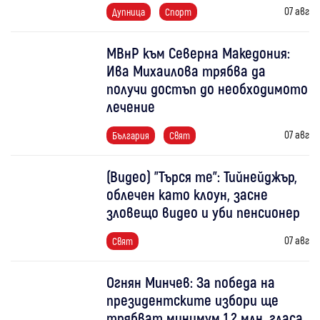
07 авг
Дупница
Спорт
МВнР към Северна Македония:
Ива Михаилова трябва да
получи достъп до необходимото
лечение
07 авг
България
Свят
(Видео) "Търся те": Тийнейджър,
облечен като клоун, засне
зловещо видео и уби пенсионер
07 авг
Свят
Огнян Минчев: За победа на
президентските избори ще
трябват минимум 1,2 млн. гласа