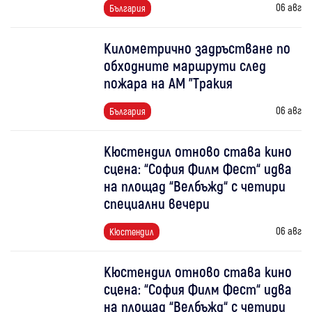
06 авг
България
Километрично задръстване по
обходните маршрути след
пожара на АМ "Тракия
06 авг
България
Кюстендил отново става кино
сцена: “София Филм Фест“ идва
на площад “Велбъжд“ с четири
специални вечери
06 авг
Кюстендил
Кюстендил отново става кино
сцена: “София Филм Фест“ идва
на площад “Велбъжд“ с четири