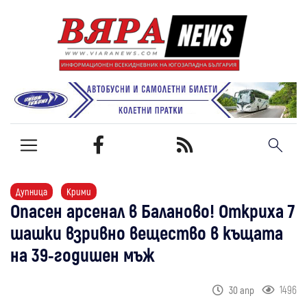
Дупница
Крими
Опасен арсенал в Баланово! Откриха 7
шашки взривно вещество в къщата
на 39-годишен мъж
1496
30 апр