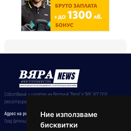
Собственик и издател на вестник "Вяра" е "АВС КО" ООД,
регистрирана на 08.05.2002 година.
Адрес на редакцията
Ние използваме
Град Дупница, ул.''Христо Ботев" 43
бисквитки