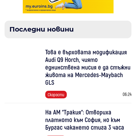
Последни новини
Това е върховата модификация
Audi Q9 Horch, чиято
еднинствена мисия е да стъжни
живота на Mercedes-Maybach
GLS
06:24
Скорости
На АМ “Тракия“: Отвориха
платното към София, но към
Бургас чакането стига 3 часа