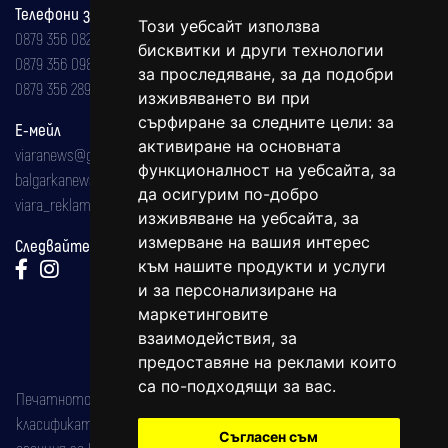
Телефони за реклама и абонаменти
Този уебсайт използва
0879 356 082
бисквитки и други технологии
0879 356 098
за проследяване, за да подобри
0879 356 289
изживяването ви при
сърфиране за следните цели:
за
Е-мейл
активиране на основната
viaranews@gmail.com
функционалност на уебсайта
,
за
balgarkanews@gmail.com
да осигурим по-добро
viara_reklama@mail.bg
изживяване на уебсайта
,
за
измерване на вашия интерес
Следвайте ни:
към нашите продукти и услуги
и за персонализиране на
маркетинговите
взаимодействия
,
за
предоставяне на реклами които
са по-подходящи за вас
.
Печатното издание на вестника е регистрирано в националния
класификатор на печатните издания (Българска национална
Съгласен съм
агенция за ISSN) под номер: ISSN 1312-4722.