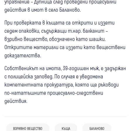
управление – Дупница след проведени процесуални
действия в имот в село Баланово.
При проверката в къщата са открити и иззети
седем опаковки, съдържащи т.нар. балканит –
взривно вещество, обозначено като шашки.
Откритите материали са иззети като веществени
доказателства.
Собственикът на имота, 39-годишен мъж, е задържан
с полицейска заповед. По случая е уведомена
компетентната прокуратура, която ще ръководи
по-нататъшните процесуално-следствени
действия.
06 авг
България
ВЗРИВНО ВЕЩЕСТВО
КЪЩА
БАЛАНОВО