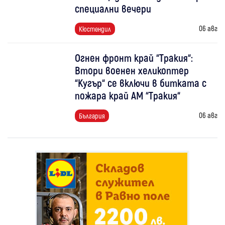
специални вечери
06 авг
Кюстендил
Огнен фронт край “Тракия“:
Втори военен хеликоптер
“Кугър“ се включи в битката с
пожара край АМ “Тракия“
06 авг
България