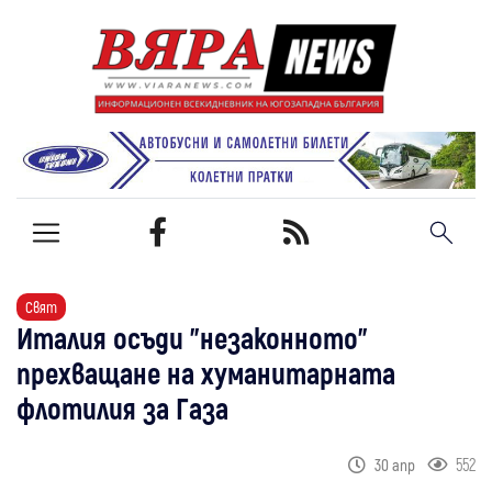
Свят
Италия осъди "незаконното"
прехващане на хуманитарната
флотилия за Газа
552
30 апр