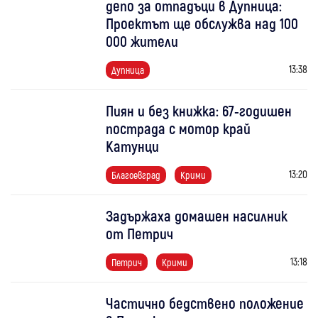
депо за отпадъци в Дупница:
Проектът ще обслужва над 100
000 жители
13:38
Дупница
Пиян и без книжка: 67-годишен
пострада с мотор край
Катунци
13:20
Благоевград
Крими
Задържаха домашен насилник
от Петрич
13:18
Петрич
Крими
Частично бедствено положение