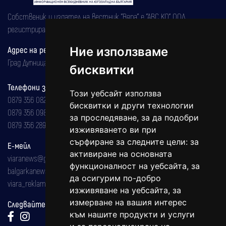
Собственик и издател на вестник "Вяра" е "АВС КО" ООД,
регистрирана на 08.05.2002 година.
Ние използваме
Адрес на редакцията
Град Дупница, ул.''Христо Ботев" 43
бисквитки
Телефони за реклама и абонаменти
Този уебсайт използва
0879 356 082
бисквитки и други технологии
0879 356 098
за проследяване, за да подобри
0879 356 289
изживяването ви при
сърфиране за следните цели:
за
Е-мейл
активиране на основната
viaranews@gmail.com
функционалност на уебсайта
,
за
balgarkanews@gmail.com
да осигурим по-добро
viara_reklama@mail.bg
изживяване на уебсайта
,
за
измерване на вашия интерес
Следвайте ни:
към нашите продукти и услуги