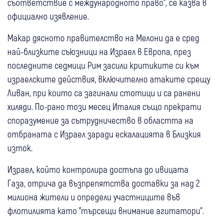
съответствие с международното право", се казва в
официално изявление.
Макар дясното правителство на Мелони да е сред
най-близките съюзници на Израел в Европа, през
последните седмици Рим засили критиките си към
израелските действия, включително атаките срещу
Ливан, при които са загинали стотици и са ранени
хиляди. По-рано този месец Италия също прекрати
споразумение за сътрудничество в областта на
отбраната с Израел заради ескалацията в Близкия
изток.
Израел, който контролира достъпа до ивицата
Газа, отрича да възпрепятства доставки за над 2
милиона жители и определи участниците във
флотилията като "търсещи внимание агитатори".