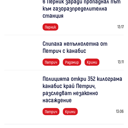
в Перник заради пропаднал път
към газоразпределителна
станция
13:17
Перник
Спипаха непълнолетна от
Петрич с канабис
13:11
Петрич
Радомир
Крими
Полицията откри 352 килограма
канабис край Петрич,
разследват незаконно
насаждение
13:06
Петрич
Крими