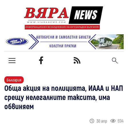
България
Обща акция на полицията, ИААА и НАП
срещу нелегалните таксита, има
обвиняем
694
30 апр