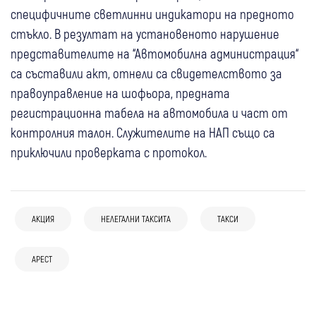
специфичните светлинни индикатори на предното
стъкло. В резултат на установеното нарушение
представителите на “Автомобилна администрация“
са съставили акт, отнели са свидетелството за
правоуправление на шофьора, предната
регистрационна табела на автомобила и част от
контролния талон. Служителите на НАП също са
приключили проверката с протокол.
АКЦИЯ
НЕЛЕГАЛНИ ТАКСИТА
ТАКСИ
05 авг
България
05 авг
България
04 авг
България
04 авг
Петрич
Полицията и ДФЗ разкриха роднинска
Полицията в Пловдив гони това нещо,
АРЕСТ
Гл.секретар на МВР Любомир Николов за
Три огнища и 15 декара изпепелени край
схема за измама с евросубсидии за 350
мъж го карал с превишена скорост
04 авг
България
разкритата фабрика за смърт:
петричкото село Митино: Задържаха
000 евро
03 авг
България
(Обновено) ГДБОП удари сърцето на
Нарколаборатория в София е
пастир
Повдигнаха обвинение на 17-годишния,