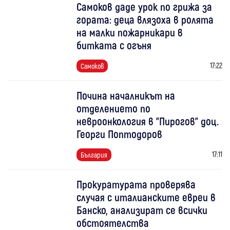
Самоков даде урок по грижа за
гората: деца влязоха в ролята
на малки пожарникари в
битката с огъня
17:22
Самоков
Почина началникът на
отделението по
невроонкология в "Пирогов" доц.
Георги Поптодоров
17:11
България
Прокуратурата проверява
случая с италианските евреи в
Банско, анализират се всички
обстоятелства