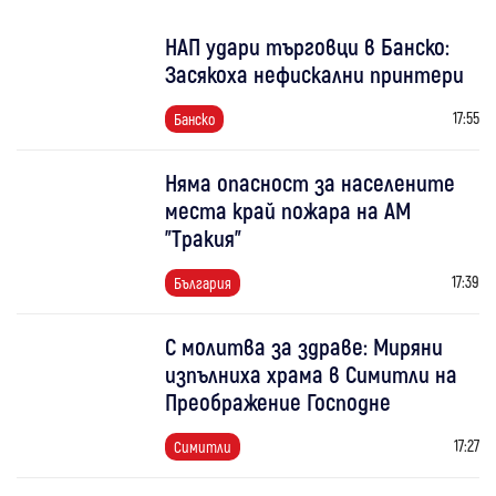
НАП удари търговци в Банско:
Засякоха нефискални принтери
17:55
Банско
Няма опасност за населените
места край пожара на АМ
"Тракия"
17:39
България
С молитва за здраве: Миряни
изпълниха храма в Симитли на
Преображение Господне
17:27
Симитли