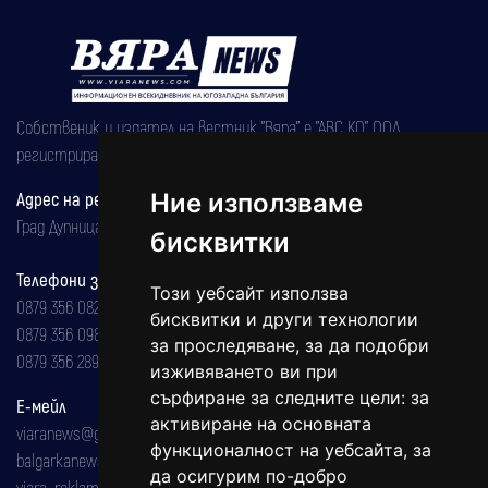
Собственик и издател на вестник "Вяра" е "АВС КО" ООД,
регистрирана на 08.05.2002 година.
Адрес на редакцията
Ние използваме
Град Дупница, ул.''Христо Ботев" 43
бисквитки
Телефони за реклама и абонаменти
Този уебсайт използва
0879 356 082
бисквитки и други технологии
0879 356 098
за проследяване, за да подобри
0879 356 289
изживяването ви при
сърфиране за следните цели:
за
Е-мейл
активиране на основната
viaranews@gmail.com
функционалност на уебсайта
,
за
balgarkanews@gmail.com
да осигурим по-добро
viara_reklama@mail.bg