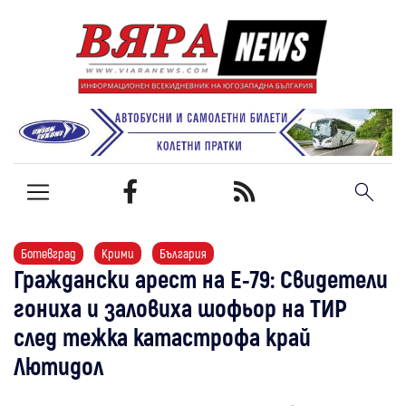
Ботевград
Крими
България
Граждански арест на Е-79: Свидетели
гониха и заловиха шофьор на ТИР
след тежка катастрофа край
Лютидол