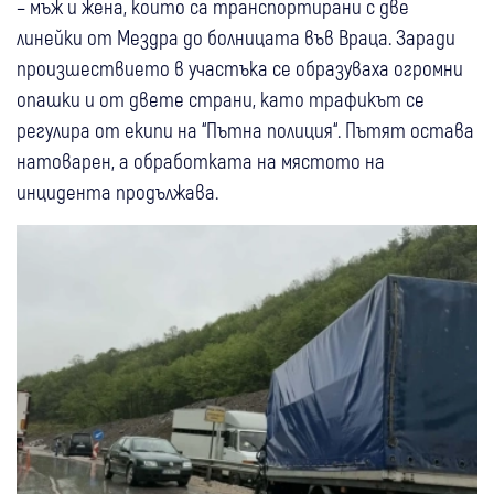
– мъж и жена, които са транспортирани с две
линейки от Мездра до болницата във Враца. Заради
произшествието в участъка се образуваха огромни
опашки и от двете страни, като трафикът се
регулира от екипи на “Пътна полиция“. Пътят остава
натоварен, а обработката на мястото на
инцидента продължава.