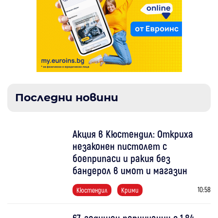
Последни новини
Акция в Кюстендил: Откриха
незаконен пистолет с
боеприпаси и ракия без
бандерол в имот и магазин
10:58
Кюстендил
Крими
67-годишен перничанин с 1,84