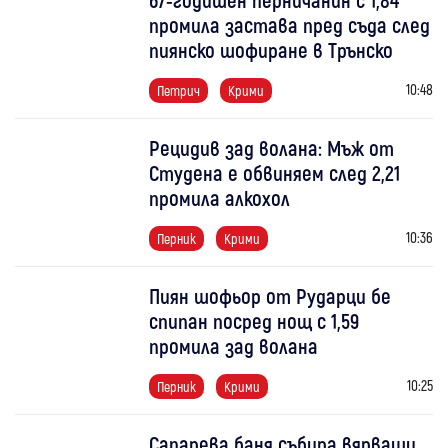
промила застава пред съда след
пиянско шофиране в Трънско
10:48
Петрич
Крими
Рецидив зад волана: Мъж от
Студена е обвиняем след 2,21
промила алкохол
10:36
Перник
Крими
Пиян шофьор от Рударци бе
спипан посред нощ с 1,59
промила зад волана
10:25
Перник
Крими
Сапарева баня събира вярващи