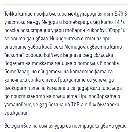
Тежка катастрофа блокира международния път Е-79 в
участъка между Мездра и Ботевград, след като ТИР с
полска регистрация удари товарен микробус “Форд“ и
се опита да избяга. Инцидентът е станал при
опасните завой край село Лютидол, известни като
“еските“, съобщи BulNews Веднага след сблъсъка
водачът на тежката машина е потеглил в посока
Ботевград, но свидетели на катастрофата са
започнали гонка с него. Гражданите са успели да
блокират пътя на камиона и са задържали шофьора
до пристигането на полицията. При проверката е
установено, че зад волана на ТИР-а е бил български
гражданин.
Вследствие на силния удар са пострадали двама души