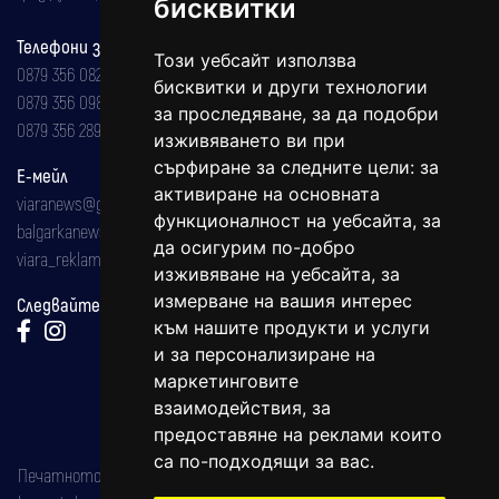
бисквитки
Телефони за реклама и абонаменти
Този уебсайт използва
0879 356 082
бисквитки и други технологии
0879 356 098
за проследяване, за да подобри
0879 356 289
изживяването ви при
сърфиране за следните цели:
за
Е-мейл
активиране на основната
viaranews@gmail.com
функционалност на уебсайта
,
за
balgarkanews@gmail.com
да осигурим по-добро
viara_reklama@mail.bg
изживяване на уебсайта
,
за
измерване на вашия интерес
Следвайте ни:
към нашите продукти и услуги
и за персонализиране на
маркетинговите
взаимодействия
,
за
предоставяне на реклами които
са по-подходящи за вас
.
Печатното издание на вестника е регистрирано в националния