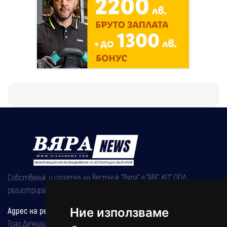
Собственик и издател на вестник "Вяра" е "АВС КО" ООД,
регистрирана на 08.05.2002 година.
Адрес на редакцията
Ние използваме
Град Дупница, ул.''Христо Ботев" 43