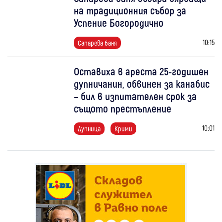
на традиционния събор за
Успение Богородично
10:15
Сапарева баня
Оставиха в ареста 25-годишен
дупничанин, обвинен за канабис
– бил в изпитателен срок за
същото престъпление
10:01
Дупница
Крими