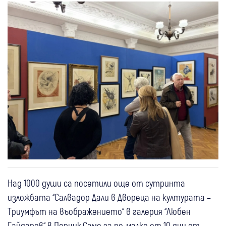
Над 1000 души са посетили още от сутринта
изложбата “Салвадор Дали в Двореца на културата –
Триумфът на въображението“ в галерия “Любен
Гайдаров“ в Перник.Само за по-малко от 10 дни от