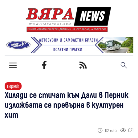
Перник
Хиляди се стичат към Дали в Перник
изложбата се превърна в културен
хит
621
02 май