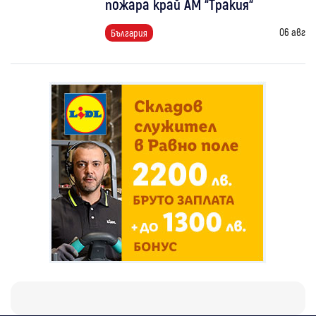
пожара край АМ “Тракия“
06 авг
България