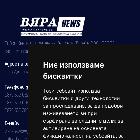
Собственик и издател на вестник "Вяра" е "АВС КО" ООД,
регистрирана на 08.05.2002 година.
Адрес на редакцията
Ние използваме
Град Дупница, ул.''Христо Ботев" 43
бисквитки
Телефони за реклама и абонаменти
Този уебсайт използва
0879 356 082
бисквитки и други технологии
0879 356 098
за проследяване, за да подобри
0879 356 289
изживяването ви при
сърфиране за следните цели:
за
Е-мейл
активиране на основната
viaranews@gmail.com
функционалност на уебсайта
,
за
balgarkanews@gmail.com