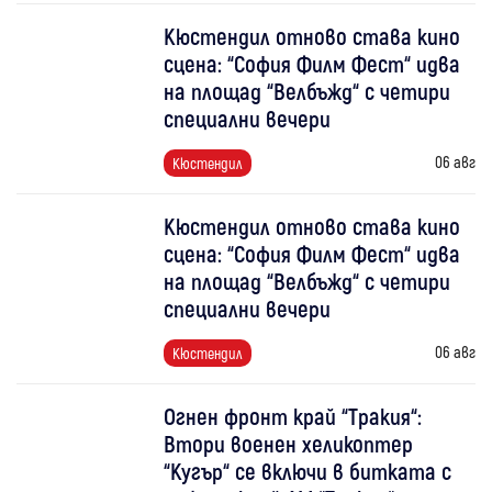
Кюстендил отново става кино
сцена: “София Филм Фест“ идва
на площад “Велбъжд“ с четири
специални вечери
06 авг
Кюстендил
Кюстендил отново става кино
сцена: “София Филм Фест“ идва
на площад “Велбъжд“ с четири
специални вечери
06 авг
Кюстендил
Огнен фронт край “Тракия“:
Втори военен хеликоптер
“Кугър“ се включи в битката с