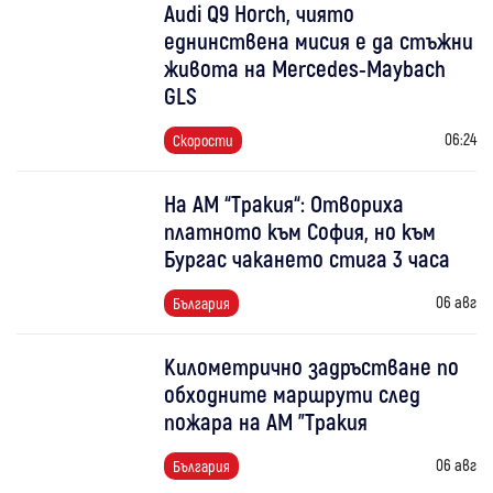
Audi Q9 Horch, чиято
еднинствена мисия е да стъжни
живота на Mercedes-Maybach
GLS
06:24
Скорости
На АМ “Тракия“: Отвориха
платното към София, но към
Бургас чакането стига 3 часа
06 авг
България
Километрично задръстване по
обходните маршрути след
пожара на АМ "Тракия
06 авг
България