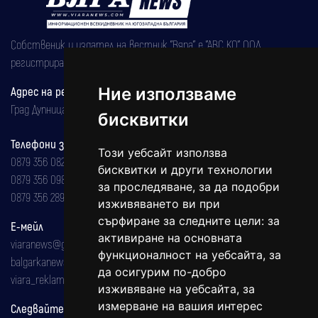
Собственик и издател на вестник "Вяра" е "АВС КО" ООД,
регистрирана на 08.05.2002 година.
Ние използваме
Адрес на редакцията
Град Дупница, ул.''Христо Ботев" 43
бисквитки
Телефони за реклама и абонаменти
Този уебсайт използва
0879 356 082
бисквитки и други технологии
0879 356 098
за проследяване, за да подобри
0879 356 289
изживяването ви при
сърфиране за следните цели:
за
Е-мейл
активиране на основната
viaranews@gmail.com
функционалност на уебсайта
,
за
balgarkanews@gmail.com
да осигурим по-добро
viara_reklama@mail.bg
изживяване на уебсайта
,
за
измерване на вашия интерес
Следвайте ни: