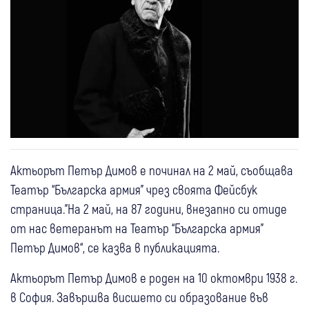
Актьорът Петър Димов е починал на 2 май, съобщава
Театър “Българска армия” чрез своята Фейсбук
страница."На 2 май, на 87 години, внезапно си отиде
от нас ветеранът на Театър “Българска армия”
Петър Димов“, се казва в публикацията.
Актьорът Петър Димов е роден на 10 октомври 1938 г.
в София. Завършва висшето си образование във