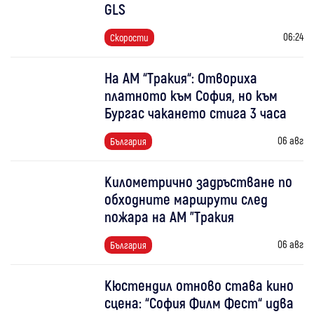
GLS
06:24
Скорости
На АМ “Тракия“: Отвориха
платното към София, но към
Бургас чакането стига 3 часа
06 авг
България
Километрично задръстване по
обходните маршрути след
пожара на АМ "Тракия
06 авг
България
Кюстендил отново става кино
сцена: “София Филм Фест“ идва