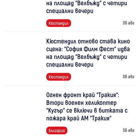
на площад “Велбъжд“ с четири
специални вечери
06 авг
Кюстендил
Кюстендил отново става кино
сцена: “София Филм Фест“ идва
на площад “Велбъжд“ с четири
специални вечери
06 авг
Кюстендил
Огнен фронт край “Тракия“:
Втори военен хеликоптер
“Кугър“ се включи в битката с
пожара край АМ “Тракия“
06 авг
България