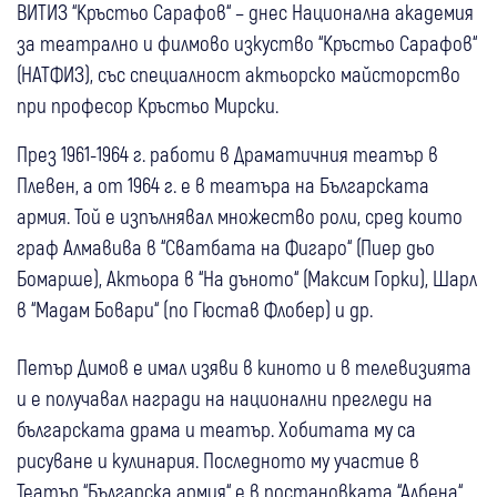
ВИТИЗ “Кръстьо Сарафов“ – днес Национална академия
за театрално и филмово изкуство “Кръстьо Сарафов“
(НАТФИЗ), със специалност актьорско майсторство
при професор Кръстьо Мирски.
През 1961-1964 г. работи в Драматичния театър в
Плевен, а от 1964 г. е в театъра на Българската
армия. Той е изпълнявал множество роли, сред които
граф Алмавива в “Сватбата на Фигаро“ (Пиер дьо
Бомарше), Актьора в “На дъното“ (Максим Горки), Шарл
в “Мадам Бовари“ (по Гюстав Флобер) и др.
Петър Димов е имал изяви в киното и в телевизията
и е получавал награди на национални прегледи на
българската драма и театър. Хобитата му са
рисуване и кулинария. Последното му участие в
Театър “Българска армия“ е в постановката “Албена“