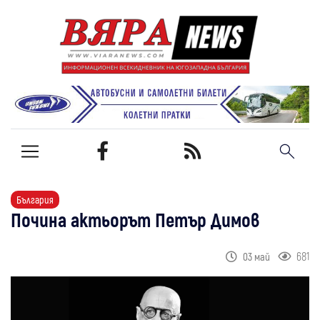
България
Почина актьорът Петър Димов
681
03 май