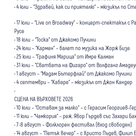
• 4 юли – “Здравей, как си приятелю“ – мюзикъл по С
• 17 юли – “Live on Broadway“ – концерт-спектакъл с
Русе
• 18 юли – “Тоска“ от Джакомо Пучини
• 24 юли – “Кармен“ – балет по музика на Жорж Бизе
• 25 юли – “Графиня Марица“ от Имре Калман
• 31 юли – “Сватбата на Фигаро“ от Волфганг Амаде
• 1 август – “Мадам Бътерфлай“ от Джакомо Пучини
• 4 септември – “Кабаре“ – мюзикъл от Джон Кандер
•
СЦЕНА НА ВЪРХОВЕТЕ 2026
• 10 юли – “Оставам за малко“ – с Герасим Георгиев-
• 11 юли – “Чамкория“ – реж. Явор Гърдев със Захари Б
• 7-8 август – Фолклорен фестивал (вход свободен)
• 14 август – “Петък вечер“ – с Христо Пъдев, Филип 