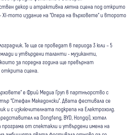
ествен декор и атрактивна лятна сцена под открито
– XI-тото издание на “Опера на върховете“ и второто
градчик. Те ще се проведат в периода 3 юли – 5
 млади и утвърдени таланти - музиканти,
, които за поредна година ще превърнат
а открита сцена.
ърховете“ е Фрий Медиа Груп в партньорство с
атър “Стефан Македонски”. Двата фестивала се
к и с изключителната подкрепа на Електрохолд.
редставител на Dongfeng, BYD, Hongqi), хотел
ата програма от спектакли и утвърдени имена на
ма амбицията двата фестивала отново да се