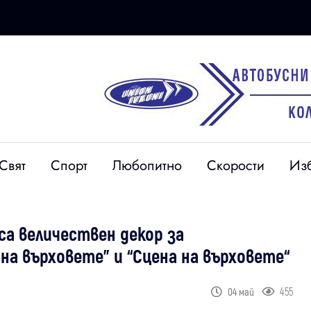
Свят
Спорт
Любопитно
Скорости
Из
а величествен декор за
а върховете” и “Сцена на върховете“
455
04 май