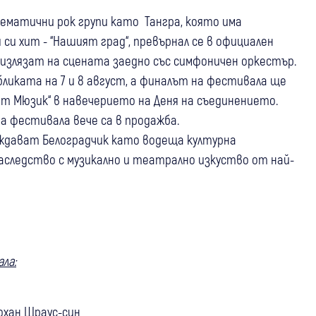
лематични рок групи като Тангра, която има
 си хит - “Нашият град“, превърнал се в официален
е излязат на сцената заедно със симфоничен оркестър.
бликата на 7 и 8 август, а финалът на фестивала ще
т Мюзик“ в навечерието на Деня на съединението.
 фестивала вече са в продажба.
ърждават Белоградчик като водеща културна
аследство с музикално и театрално изкуство от най-
ла:
Йохан Щраус-син