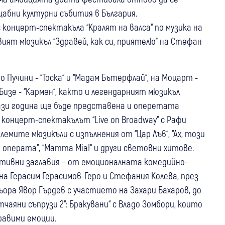
бни културни събития в България.
с концерт-спектакъла “Кралят на валса“ по музика на
вият мюзикъл “Здравей, как си, приятелю” на Стефан
Пучини - “Тоска“ и “Мадам Бътерфлай“, на Моцарт -
изе - “Кармен“, както и легендарният мюзикъл
тази година ще бъде представена и оперетата
 концерт-спектакълът “Live on Broadway“ с Рафи
емите мюзикъли с изпълнения от “Цар Лъв“, “Ах, този
а операта“, “Mamma Mia!“ и други световни хитове.
тивни заглавия – от емоционалната комедийно-
на Герасим Герасимов-Геро и Стефания Колева, през
ора Явор Гърдев с участието на Захари Бахаров, до
чаяни съпрузи 2“: Бракувани“ с Владо Зомбори, които
равими емоции.