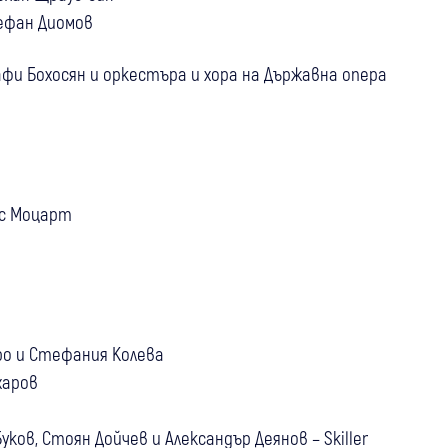
тефан Диомов
 Рафи Бохосян и оркестъра и хора на Държавна опера
ус Моцарт
Геро и Стефания Колева
ахаров
Буков, Стоян Дойчев и Александър Деянов – Skiller