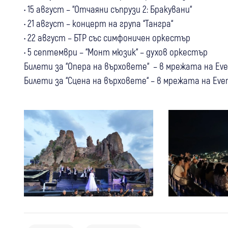
• 15 август – “Отчаяни съпрузи 2: Бракувани“
• 21 август – концерт на група “Тангра“
• 22 август – БТР със симфоничен оркестър
• 5 септември – “Монт мюзик“ – духов оркестър
Билети за “Опера на върховете“ – в мрежата на Even
Билети за “Сцена на върховете“ – в мрежата на Eventi
05 авг
Банско
Кметът на Банско: Няма данни за
05 авг
България
Свят
антисемитски инцидент, случаят не
03 авг
България
Горещата вълна връхлетя Балканите:
бива да се използва за политически