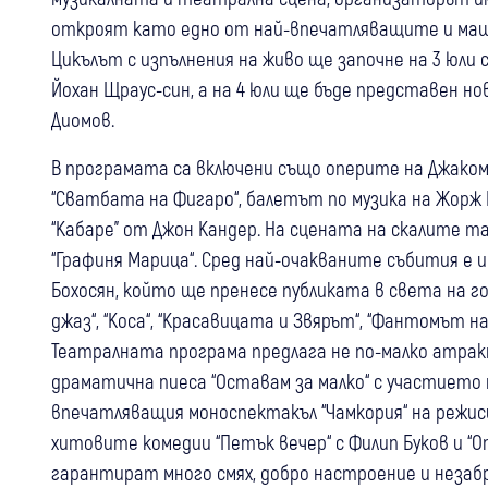
откроят като едно от най-впечатляващите и маща
Цикълът с изпълнения на живо ще започне на 3 юли 
Йохан Щраус-син, а на 4 юли ще бъде представен но
Диомов.
В програмата са включени също оперите на Джакомо 
“Сватбата на Фигаро“, балетът по музика на Жорж Б
“Кабаре” от Джон Кандер. На сцената на скалите 
“Графиня Марица“. Сред най-очакваните събития е и
Бохосян, който ще пренесе публиката в света на гол
джаз“, “Коса“, “Красавицата и Звярът“, “Фантомът н
Театралната програма предлага не по-малко атрак
драматична пиеса “Оставам за малко“ с участието 
впечатляващия моноспектакъл “Чамкория“ на режись
хитовите комедии “Петък вечер“ с Филип Буков и “От
гарантират много смях, добро настроение и незаб