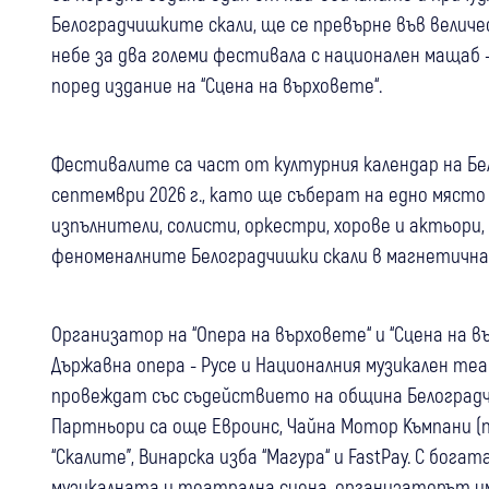
Белоградчишките скали, ще се превърне във велич
небе за два големи фестивала с национален мащаб 
поред издание на “Сцена на върховете“.
Фестивалите са част от културния календар на Бело
септември 2026 г., като ще съберат на едно място
изпълнители, солисти, оркестри, хорове и актьори
феноменалните Белоградчишки скали в магнетичн
Организатор на “Опера на върховете“ и “Сцена на в
Държавна опера - Русе и Националния музикален те
провеждат със съдействието на община Белоградчи
Партньори са още Евроинс, Чайна Мотор Къмпани (п
“Скалите”, Винарска изба “Магура“ и FastPay. С бог
музикалната и театрална сцена, организаторът и