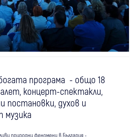
огата програма - общо 18
 балет, концерт-спектакли,
и постановки, духов и
п музика
ливи природни феномени в България -