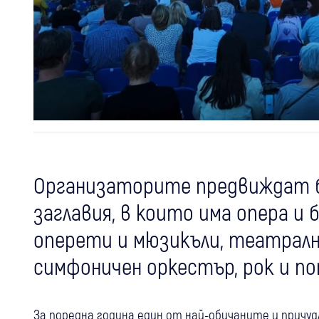
Организаторите предвиждат б
заглавия, в които има опера и
оперети и мюзикъли, театралн
симфоничен оркестър, рок и по
За поредна година един от най-обичаните и причуд