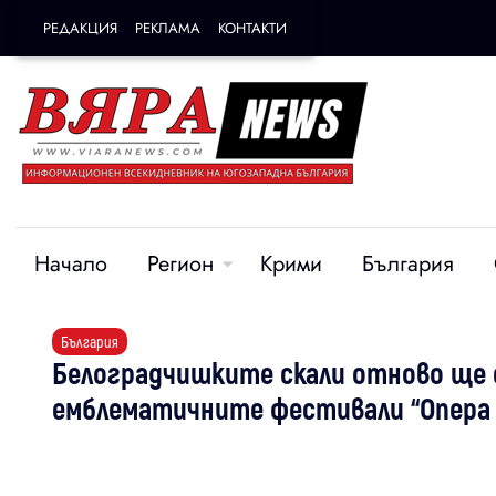
РЕДАКЦИЯ
РЕКЛАМА
КОНТАКТИ
Начало
Регион
Крими
България
България
Белоградчишките скали отново ще с
емблематичните фестивали “Опера н