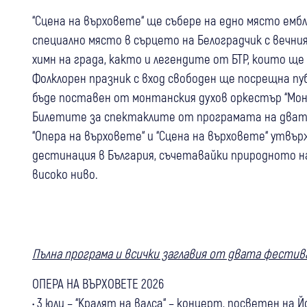
“Сцена на върховете“ ще събере на едно място емб
специално място в сърцето на Белоградчик с вечния
химн на града, както и легендите от БТР, които щ
Фолклорен празник с вход свободен ще посрещна пу
бъде поставен от монтанския духов оркестър “Мон
Билетите за спектаклите от програмата на двата
“Опера на върховете“ и “Сцена на върховете“ утв
дестинация в България, съчетавайки природното н
високо ниво.
Пълна програма и всички заглавия от двата фестива
ОПЕРА НА ВЪРХОВЕТЕ 2026
• 3 юли – “Кралят на валса“ – концерт, посветен на 