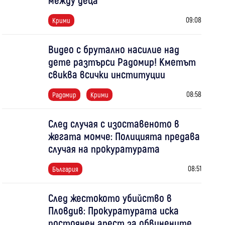
09:08
Крими
Видео с брутално насилие над
дете разтърси Радомир! Кметът
свиква всички институции
08:58
Радомир
Крими
След случая с изоставеното в
жегата момче: Полицията предава
случая на прокуратурата
08:51
България
След жестокото убийство в
Пловдив: Прокуратурата иска
постоянен арест за обвинените