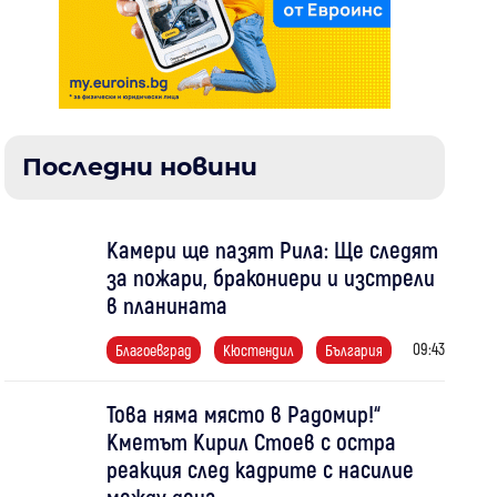
Последни новини
Камери ще пазят Рила: Ще следят
за пожари, бракониери и изстрели
в планината
09:43
Благоевград
Кюстендил
България
Това няма място в Радомир!“
Кметът Кирил Стоев с остра
реакция след кадрите с насилие
между деца