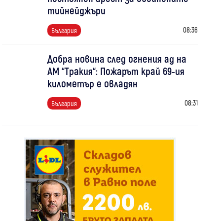
тийнейджъри
08:36
България
Добра новина след огнения ад на
АМ “Тракия“: Пожарът край 69-ия
километър е овладян
08:31
България