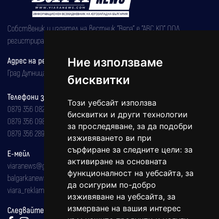
Собственик и издател на вестник "Вяра" е "АВС КО" ООД,
регистрирана на 08.05.2002 година.
Адрес на редакцията
Ние използваме
Град Дупница, ул.''Христо Ботев" 43
бисквитки
Телефони за реклама и абонаменти
Този уебсайт използва
0879 356 082
бисквитки и други технологии
0879 356 098
за проследяване, за да подобри
0879 356 289
изживяването ви при
сърфиране за следните цели:
за
Е-мейл
активиране на основната
viaranews@gmail.com
функционалност на уебсайта
,
за
balgarkanews@gmail.com
да осигурим по-добро
viara_reklama@mail.bg
изживяване на уебсайта
,
за
измерване на вашия интерес
Следвайте ни: