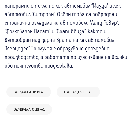
панорамни стъкла на лек автомобил “Мазда“ и лек
автомобил “Ситроен“. Освен това са повредени
странични огледала на автомобили “Ланд Ровер“,
“Фолксваген Пасат“ и “Сеат Ибиза“, както и
ветробран над задна врата на лек автомобил
“Мерцедес“.По случая е образувано досъдебно
производство, а работата по изясняване на всички
обстоятелства продължава.
ВАНДАЛСКИ ПРОЯВИ
КВАРТАЛ „ЕЛЕНОВО“
07 авг
Благоевград
Крими
06 авг
Разлог
Крими
Пиян и без книжка: 67-годишен пострада
ОДМВР-БЛАГОЕВГРАД
06 авг
Благоевград
Крими
Задържаха двама мъже в Разлог след
с мотор край Катунци
06 авг
Благоевград
Крими
Откриха близо 300 грама канабис в къща
открит канабис в автомобила им
05 авг
Петрич
Сандански
Крими
05 авг
Банско
Крими
Шофьор блъсна 17-годишен младеж в
в Петричко
Петрич и Сандански с мащабна акция
МВнР с остра позиция след инцидента с
Благоевградско