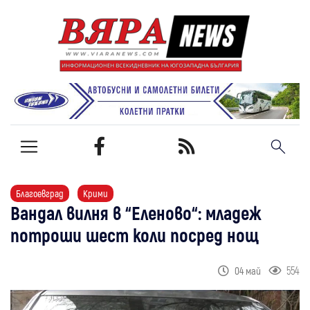
Благоевград
Крими
Вандал вилня в “Еленово“: младеж
потроши шест коли посред нощ
554
04 май