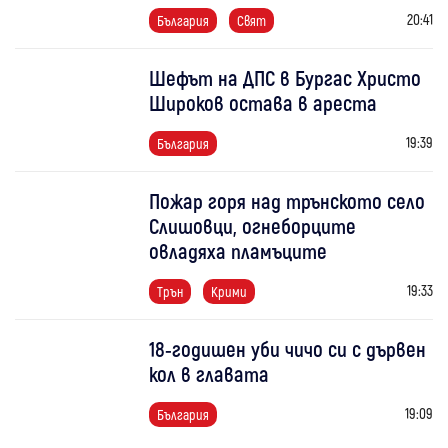
20:41
България
Свят
Шефът на ДПС в Бургас Христо
Широков остава в ареста
19:39
България
Пожар горя над трънското село
Слишовци, огнеборците
овладяха пламъците
19:33
Трън
Крими
18-годишен уби чичо си с дървен
кол в главата
19:09
България