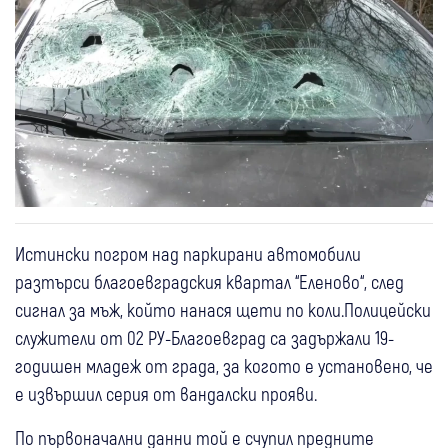
Истински погром над паркирани автомобили
разтърси благоевградския квартал “Еленово“, след
сигнал за мъж, който нанася щети по коли.Полицейски
служители от 02 РУ-Благоевград са задържали 19-
годишен младеж от града, за когото е установено, че
е извършил серия от вандалски прояви.
По първоначални данни той е счупил предните