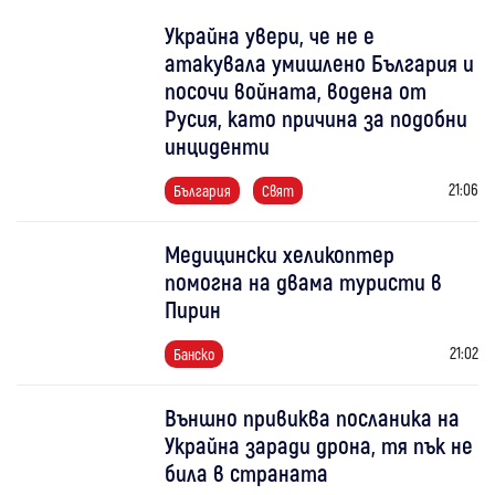
Украйна увери, че не е
атакувала умишлено България и
посочи войната, водена от
Русия, като причина за подобни
инциденти
21:06
България
Свят
Медицински хеликоптер
помогна на двама туристи в
Пирин
21:02
Банско
Външно привиква посланика на
Украйна заради дрона, тя пък не
била в страната