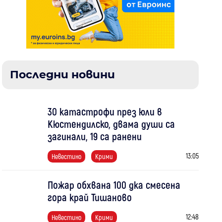
Последни новини
30 катастрофи през юли в
Кюстендилско, двама души са
загинали, 19 са ранени
13:05
Невестино
Крими
Пожар обхвана 100 дка смесена
гора край Тишаново
12:48
Невестино
Крими