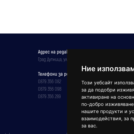
Адрес на редакцията
Град Дупница, ул.''Христо Ботев" 43
Ние използва
Телефони за реклама и абонаменти
0879 356 082
Този уебсайт използв
0879 356 098
за да подобри изживя
0879 356 289
активиране на основн
по-добро изживяване
нашите продукти и ус
взаимодействия
,
за 
за вас
.