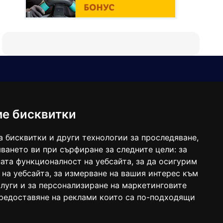
Е-мейл
Следвайте ни:
viaranews@gmail.com
balgarkanews@gmail.com
ме бисквитки
viara_reklama@mail.bg
а бисквитки и други технологии за проследяване,
ването ви при сърфиране за следните цели:
за
ата функционалност на уебсайта
,
за да осигурим
 на уебсайта
,
за измерване на вашия интерес към
луги и за персонализиране на маркетинговите
предоставяне на реклами които са по-подходящи