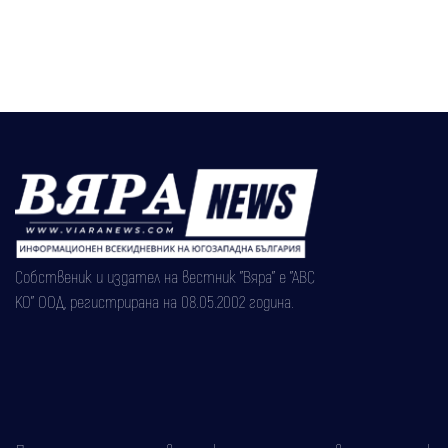
Собственик и издател на вестник "Вяра" е "АВС
КО" ООД, регистрирана на 08.05.2002 година.