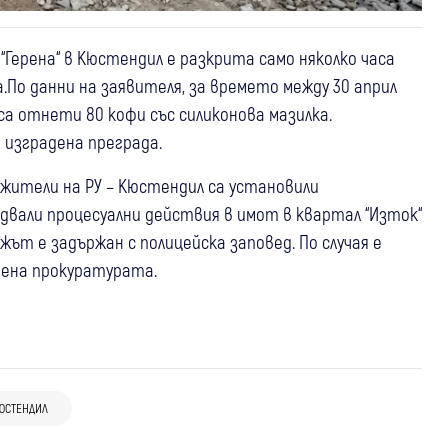
Герена“ в Кюстендил е разкрита само няколко часа
.По данни на заявителя, за времето между 30 април
а отнети 80 кофи със силиконова мазилка.
изградена преграда.
жители на РУ – Кюстендил са установили
двали процесуални действия в имот в квартал “Изток“
жът е задържан с полицейска заповед. По случая е
мена прокуратурата.
07 авг
Кюстендил
Крими
17 декара стърнища изгоряха край
07 авг
Рила
Крими
Дупница, пожарът в гората до
ЮСТЕНДИЛ
06 авг
Дупница
Крими
Хванаха шофьор с 1,61 промила, колата
Цървище вече е локализиран
Спипаха жена в Дупница, издирвана от
му остана в полицията