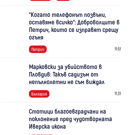
“Когато телефонът позвъни,
оставяме всичко“: Доброволците в
Петрич, които се изправят срещу
огъня
11:51
Петрич
Марковски за убийството в
Пловдив: Такъв садизъм от
непълнолетни не съм виждал
11:31
България
Стотици благоевградчани на
поклонение пред чудотворната
Иверска икона