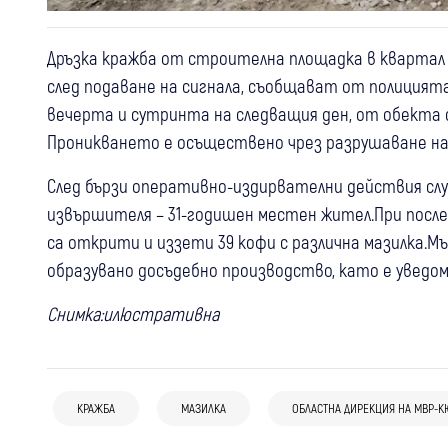
Дръзка кражба от строителна площадка в квартал “
след подаване на сигнала, съобщават от полицията
вечерта и сутринта на следващия ден, от обекта с
Проникването е осъществено чрез разрушаване на 
След бързи оперативно-издирвателни действия слу
извършителя – 31-годишен местен жител.При после
са открити и иззети 39 кофи с различна мазилка.Мъ
образувано досъдебно производство, като е уведо
Снимка:илюстративна
07 авг
Кюстендил
Крими
07 авг
Кюстендил
Крими
07 авг
Кюстендил
Крими
Монети за 100 евро изчезнаха от
Стрелба с въздушна пушка в жилищен
КРАЖБА
МАЗИЛКА
ОБЛАСТНА ДИРЕКЦИЯ НА МВР-К
Удар пред кръгово в Кюстендил: 76-
закусвалня в Кюстендил – полицията
блок в Кюстендил:Полицията разследва
годишен шофьор е в болница след
бързо откри извършителя