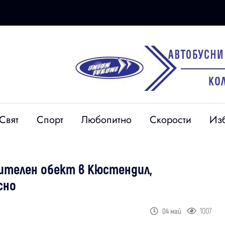
Свят
Спорт
Любопитно
Скорости
Из
ителен обект в Кюстендил,
сно
1007
04 май