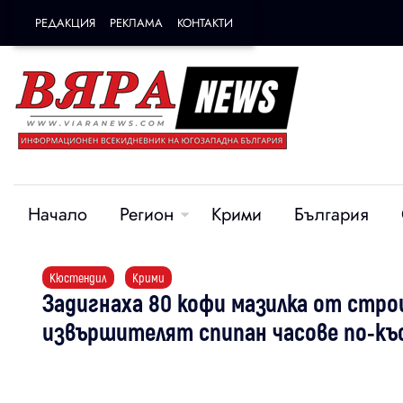
РЕДАКЦИЯ
РЕКЛАМА
КОНТАКТИ
Начало
Регион
Крими
България
Кюстендил
Крими
Задигнаха 80 кофи мазилка от стро
извършителят спипан часове по-къ