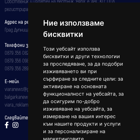
Собственик и издател на вестник "Вяра" е "АВС КО" ООД,
регистрирана на 08.05.2002 година.
Ние използваме
Адрес на редакцията
Град Дупница, ул.''Христо Ботев" 43
бисквитки
Телефони за реклама и абонаменти
Този уебсайт използва
0879 356 082
бисквитки и други технологии
0879 356 098
за проследяване, за да подобри
0879 356 289
изживяването ви при
сърфиране за следните цели:
за
Е-мейл
активиране на основната
viaranews@gmail.com
функционалност на уебсайта
,
за
balgarkanews@gmail.com
да осигурим по-добро
viara_reklama@mail.bg
изживяване на уебсайта
,
за
измерване на вашия интерес
Следвайте ни:
към нашите продукти и услуги
и за персонализиране на
маркетинговите