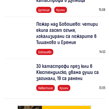
15:08
Дупница
Крими
Пожар над Бобошево: четири
екипа гасят огъня,
локализирани са пожарите в
Тишаново и Еремия
14:53
Бобошево
30 катастрофи през юли в
Кюстендилско, двама души са
загинали, 19 са ранени
13:05
Невестино
Крими