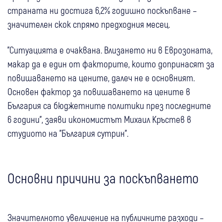
страната ни достига 6,2% годишно поскъпване –
значителен скок спрямо предходния месец.
"Ситуацията е очаквана. Влизането ни в Еврозоната,
макар да е един от факторите, които допринасят за
повишаването на цените, далеч не е основният.
Основен фактор за повишаването на цените в
България са бюджетните политики през последните
6 години", заяви икономистът Михаил Кръстев в
студиото на "България сутрин".
Основни причини за поскъпването
Значителното увеличение на публичните разходи –