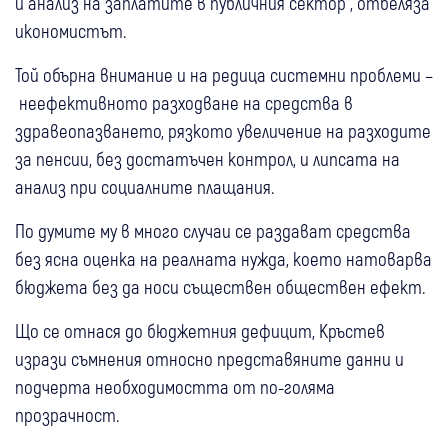
и анализ на заплатите в публичния сектор", отбеляза
икономистът.
Той обърна внимание и на редица системни проблеми –
неефективното разходване на средства в
здравеопазването, рязкото увеличение на разходите
за пенсии, без достатъчен контрол, и липсата на
анализ при социалните плащания.
По думите му в много случаи се раздават средства
без ясна оценка на реалната нужда, което натоварва
бюджета без да носи съществен обществен ефект.
Що се отнася до бюджетния дефицит, Кръстев
изрази съмнения относно представяните данни и
подчерта необходимостта от по-голяма
прозрачност.