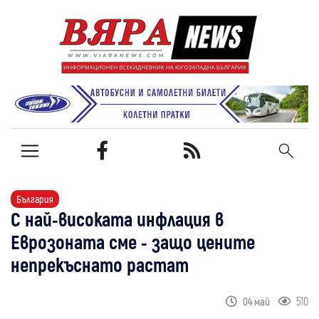
България
С най-високата инфлация в
Еврозоната сме - защо цените
непрекъснато растат
510
04 май