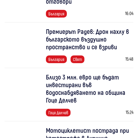
отговори
16:04
България
Премиерът Радев: Дрон нахлу в
българското въздушно
пространство и се взриви
15:48
България
Свят
Близо 3 млн. евро ще бъдат
инвестирани във
водоснабдяването на община
Гоце Делчев
15:24
Гоце Делчев
Мотоциклетист пострада при
катастрофа в Дупница