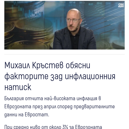
Михаил Кръстев обясни
факторите зад инфлационния
натиск
България отчита най-високата инфлация в
Еврозоната през април според предварителните
данни на Евростат.
При средно ниво от около 3% за Еврозоната