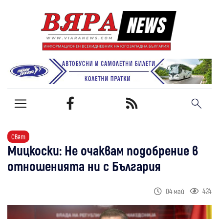
Свят
Мицкоски: Не очаквам подобрение в
отношенията ни с България
424
04 май