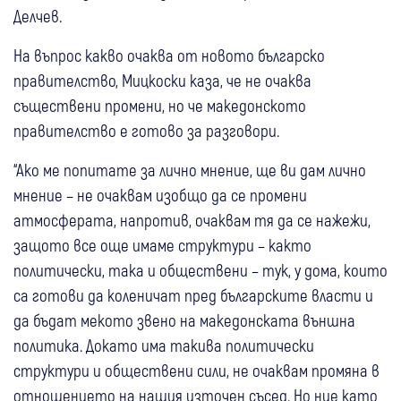
Делчев.
На въпрос какво очаква от новото българско
правителство, Мицкоски каза, че не очаква
съществени промени, но че македонското
правителство е готово за разговори.
“Ако ме попитате за лично мнение, ще ви дам лично
мнение – не очаквам изобщо да се промени
атмосферата, напротив, очаквам тя да се нажежи,
защото все още имаме структури – както
политически, така и обществени – тук, у дома, които
са готови да коленичат пред българските власти и
да бъдат мекото звено на македонската външна
политика. Докато има такива политически
структури и обществени сили, не очаквам промяна в
отношението на нашия източен съсед. Но ние като