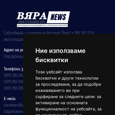
Собственик и издател на вестник "Вяра" е "АВС КО" ООД,
регистрирана на 08.05.2002 година.
Ние използваме
Адрес на редакцията
Град Дупница, ул.''Христо Ботев" 43
бисквитки
Телефони за реклама и абонаменти
Този уебсайт използва
0879 356 082
бисквитки и други технологии
0879 356 098
за проследяване, за да подобри
0879 356 289
изживяването ви при
сърфиране за следните цели:
за
Е-мейл
активиране на основната
viaranews@gmail.com
функционалност на уебсайта
,
за
balgarkanews@gmail.com