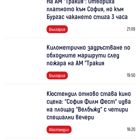
На АМ “Тракия“: Отвориха
платното към София, но към
Бургас чакането стига 3 часа
21:09
България
Километрично задръстване по
обходните маршрути след
пожара на АМ "Тракия
19:50
България
Кюстендил отново става кино
сцена: “София Филм Фест“ идва
на площад “Велбъжд“ с четири
специални вечери
18:20
Кюстендил