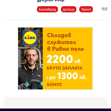
17:57
Благоевград
Дупница
Перник