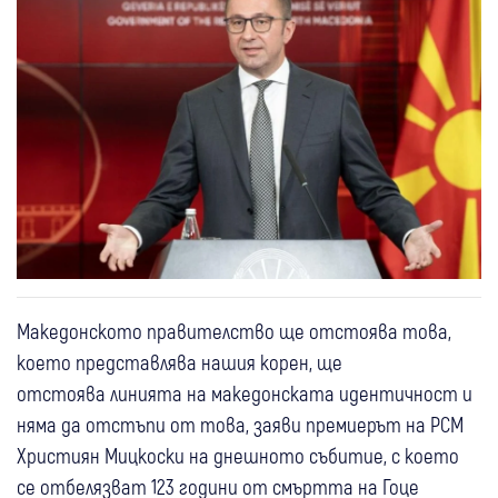
Македонското правителство ще отстоява това,
което представлява нашия корен, ще
отстоява линията на македонската идентичност и
няма да отстъпи от това, заяви премиерът на РСМ
Християн Мицкоски на днешното събитие, с което
се отбелязват 123 години от смъртта на Гоце