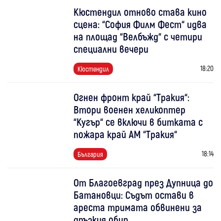
Кюстендил отново става кино
сцена: “София Филм Фест“ идва
на площад “Велбъжд“ с четири
специални вечери
18:20
Кюстендил
Огнен фронт край “Тракия“:
Втори военен хеликоптер
“Кугър“ се включи в битката с
пожара край АМ “Тракия“
18:14
България
От Благоевград през Дупница до
Батановци: Съдът остави в
ареста тримата обвинени за
дръзкия обир