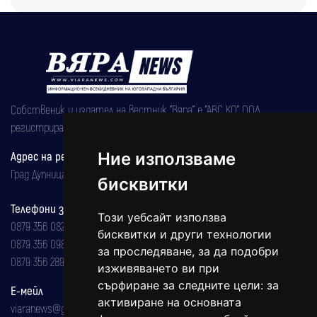
Собственик и издател на вестник "Вяра" е "АВС КО" ООД,
регистрирана на 08.05.2002 година.
Ние използваме
Адрес на редакцията
Град Дупница, ул.''Христо Ботев" 43
бисквитки
Телефони за реклама и абонаменти
Този уебсайт използва
0879 356 082
бисквитки и други технологии
0879 356 098
за проследяване, за да подобри
0879 356 289
изживяването ви при
сърфиране за следните цели:
за
Е-мейл
активиране на основната
viaranews@gmail.com