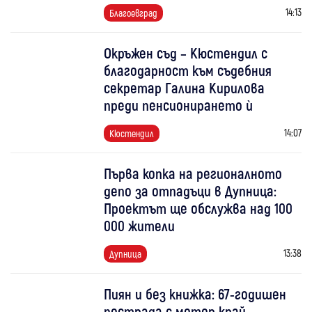
14:13
Благоевград
Окръжен съд – Кюстендил с
благодарност към съдебния
секретар Галина Кирилова
преди пенсионирането ѝ
14:07
Кюстендил
Първа копка на регионалното
депо за отпадъци в Дупница:
Проектът ще обслужва над 100
000 жители
13:38
Дупница
Пиян и без книжка: 67-годишен
пострада с мотор край