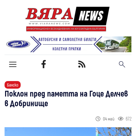
Банско
Поклон пред паметта на Гоце Делчев
в Добринище
672
04 май