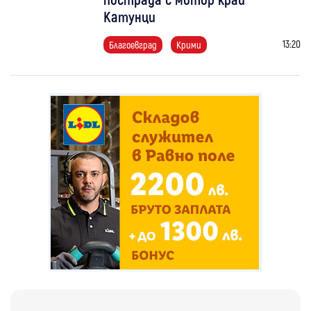
Катунци
13:20
Благоевград
Крими