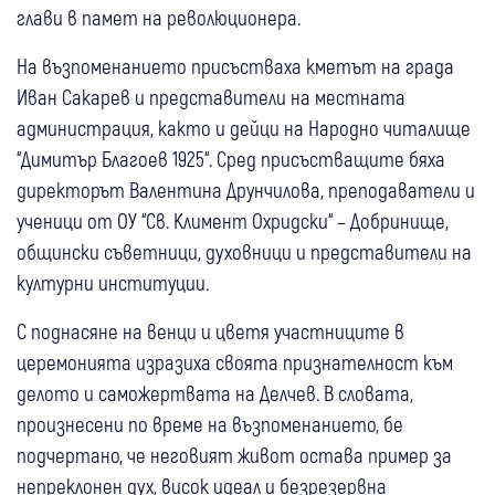
глави в памет на революционера.
На възпоменанието присъстваха кметът на града
Иван Сакарев и представители на местната
администрация, както и дейци на Народно читалище
“Димитър Благоев 1925“. Сред присъстващите бяха
директорът Валентина Друнчилова, преподаватели и
ученици от ОУ “Св. Климент Охридски“ – Добринище,
общински съветници, духовници и представители на
културни институции.
С поднасяне на венци и цветя участниците в
церемонията изразиха своята признателност към
делото и саможертвата на Делчев. В словата,
произнесени по време на възпоменанието, бе
подчертано, че неговият живот остава пример за
непреклонен дух, висок идеал и безрезервна