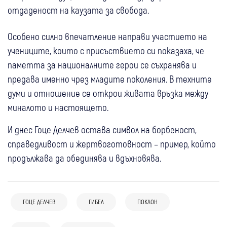
отдаденост на каузата за свобода.
Особено силно впечатление направи участието на
учениците, които с присъствието си показаха, че
паметта за националните герои се съхранява и
предава именно чрез младите поколения. В техните
думи и отношение се открои живата връзка между
миналото и настоящето.
И днес Гоце Делчев остава символ на борбеност,
справедливост и жертвоготовност – пример, който
продължава да обединява и вдъхновява.
04 авг
Благоевград
Гоце Делчев
Петрич
Чудотворната Хавайска икона на Света
Богородица идва в Неврокопска епархия:
ГОЦЕ ДЕЛЧЕВ
ГИБЕЛ
ПОКЛОН
Вярващи от Гоце Делчев, Разлог, Петрич,
03 авг
Гоце Делчев
Крими
03 авг
Хаджидимово
Сандански и Благоевград ще се поклонят