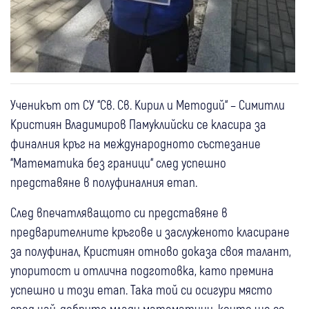
Ученикът от СУ “Св. Св. Кирил и Методий“ – Симитли
Кристиян Владимиров Памуклийски се класира за
финалния кръг на международното състезание
“Математика без граници“ след успешно
представяне в полуфиналния етап.
След впечатляващото си представяне в
предварителните кръгове и заслуженото класиране
за полуфинал, Кристиян отново доказа своя талант,
упоритост и отлична подготовка, като премина
успешно и този етап. Така той си осигури място
сред най-добрите млади математици, които ще се