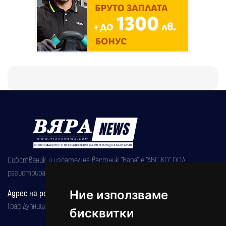
Собственик и издател на вестник "Вяра" е "АВС КО" ООД,
регистрирана на 08.05.2002 година.
Адрес на редакцията
Ние използваме
Град Дупница, ул.''Христо Ботев" 43
бисквитки