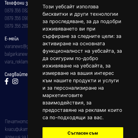
Телефони за реклама и абонаменти
Този уебсайт използва
0879 356 082
бисквитки и други технологии
0879 356 098
за проследяване, за да подобри
0879 356 289
изживяването ви при
сърфиране за следните цели:
за
Е-мейл
активиране на основната
viaranews@gmail.com
функционалност на уебсайта
,
за
balgarkanews@gmail.com
да осигурим по-добро
viara_reklama@mail.bg
изживяване на уебсайта
,
за
измерване на вашия интерес
Следвайте ни:
към нашите продукти и услуги
и за персонализиране на
маркетинговите
взаимодействия
,
за
предоставяне на реклами които
са по-подходящи за вас
.
Печатното издание на вестника е регистрирано в националния
класификатор на печатните издания (Българска национална
Съгласен съм
агенция за ISSN) под номер: ISSN 1312-4722.