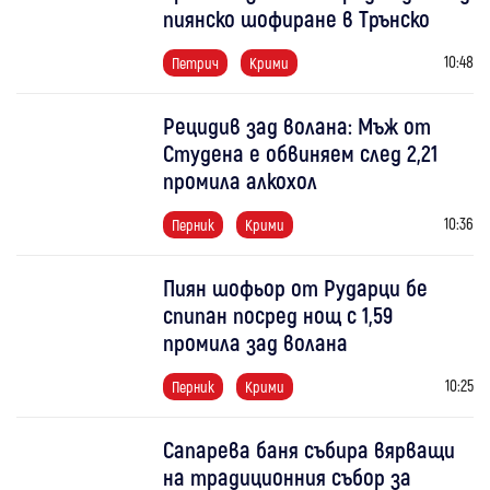
пиянско шофиране в Трънско
10:48
Петрич
Крими
Рецидив зад волана: Мъж от
Студена е обвиняем след 2,21
промила алкохол
10:36
Перник
Крими
Пиян шофьор от Рударци бе
спипан посред нощ с 1,59
промила зад волана
10:25
Перник
Крими
Сапарева баня събира вярващи
на традиционния събор за