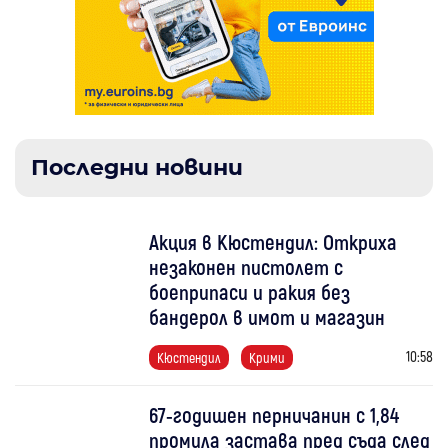
Последни новини
Акция в Кюстендил: Откриха
незаконен пистолет с
боеприпаси и ракия без
бандерол в имот и магазин
10:58
Кюстендил
Крими
67-годишен перничанин с 1,84
промила застава пред съда след