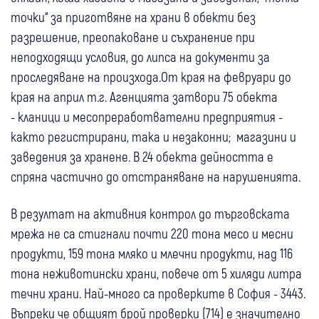
точки“ за приготвяне на храни в обекти без
разрешение, преопаковане и съхранение при
неподходящи условия, до липса на документи за
проследяване на произхода.От края на февруари до
края на април т.г. Агенцията затвори 75 обекта
- кланици и месопреработвателни предприятия -
както регистрирани, така и незаконни; магазини и
заведения за хранене. В 24 обекта дейността е
спряна частично до отстраняване на нарушенията.
В резултат на активния контрол до търговската
мрежа не са стигнали почти 220 тона месо и месни
продукти, 159 тона мляко и млечни продукти, над 116
тона неживотински храни, повече от 5 хиляди литра
течни храни. Най-много са проверките в София - 3443.
Въпреки че общият брой проверки (714) е значително