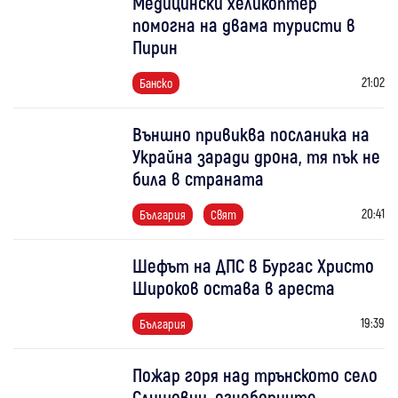
Медицински хеликоптер
помогна на двама туристи в
Пирин
21:02
Банско
Външно привиква посланика на
Украйна заради дрона, тя пък не
била в страната
20:41
България
Свят
Шефът на ДПС в Бургас Христо
Широков остава в ареста
19:39
България
Пожар горя над трънското село
Слишовци, огнеборците