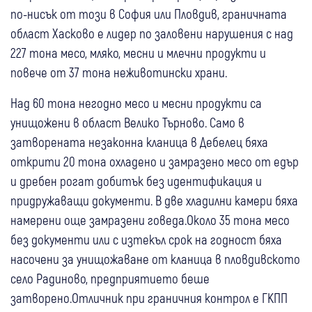
по-нисък от този в София или Пловдив, граничната
област Хасково е лидер по заловени нарушения с над
227 тона месо, мляко, месни и млечни продукти и
повече от 37 тона неживотински храни.
Над 60 тона негодно месо и месни продукти са
унищожени в област Велико Търново. Само в
затворената незаконна кланица в Дебелец бяха
открити 20 тона охладено и замразено месо от едър
и дребен рогат добитък без идентификация и
придружаващи документи. В две хладилни камери бяха
намерени още замразени говеда.Около 35 тона месо
без документи или с изтекъл срок на годност бяха
насочени за унищожаване от кланица в пловдивското
село Радиново, предприятието беше
затворено.Отличник при граничния контрол е ГКПП