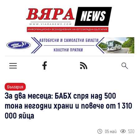
България
За два месеца: БАБХ спря над 500
тона негодни храни и повече от 1 310
000 яйца
530
05 май