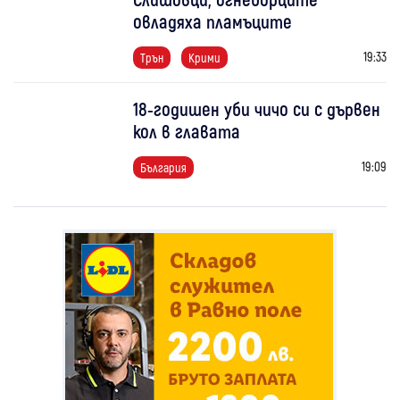
овладяха пламъците
19:33
Трън
Крими
18-годишен уби чичо си с дървен
кол в главата
19:09
България