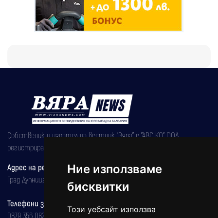
Собственик и издател на вестник "Вяра" е "АВС КО" ООД,
регистрирана на 08.05.2002 година.
Ние използваме
Адрес на редакцията
Град Дупница, ул.''Христо Ботев" 43
бисквитки
Телефони за реклама и абонаменти
Този уебсайт използва
0879 356 082