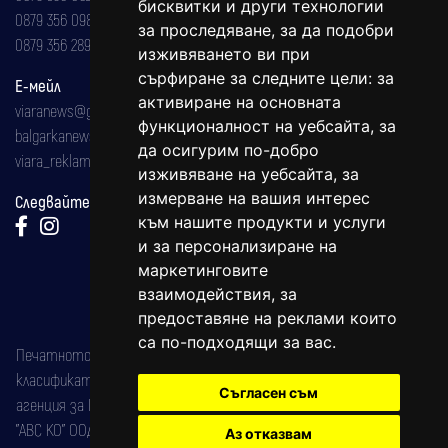
бисквитки и други технологии
0879 356 098
за проследяване, за да подобри
0879 356 289
изживяването ви при
сърфиране за следните цели:
за
Е-мейл
активиране на основната
viaranews@gmail.com
функционалност на уебсайта
,
за
balgarkanews@gmail.com
да осигурим по-добро
viara_reklama@mail.bg
изживяване на уебсайта
,
за
измерване на вашия интерес
Следвайте ни:
към нашите продукти и услуги
и за персонализиране на
маркетинговите
взаимодействия
,
за
предоставяне на реклами които
са по-подходящи за вас
.
Печатното издание на вестника е регистрирано в националния
класификатор на печатните издания (Българска национална
Съгласен съм
агенция за ISSN) под номер: ISSN 1312-4722.
"АВС КО" ООД е притежател на марката: Вяра информационен
Аз отказвам