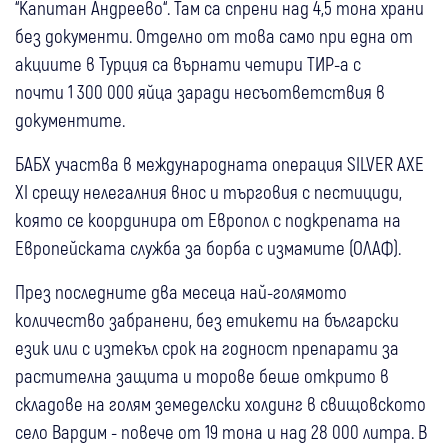
“Капитан Андреево“. Там са спрени над 4,5 тона храни
без документи. Отделно от това само при една от
акциите в Турция са върнати четири ТИР-а с
почти 1 300 000 яйца заради несъответствия в
документите.
БАБХ участва в международната операция SILVER AXE
XI срещу нелегалния внос и търговия с пестициди,
която се координира от Европол с подкрепата на
Европейската служба за борба с измамите (ОЛАФ).
През последните два месеца най-голямото
количество забранени, без етикети на български
език или с изтекъл срок на годност препарати за
растителна защита и торове беше открито в
складове на голям земеделски холдинг в свищовското
село Вардим - повече от 19 тона и над 28 000 литра. В