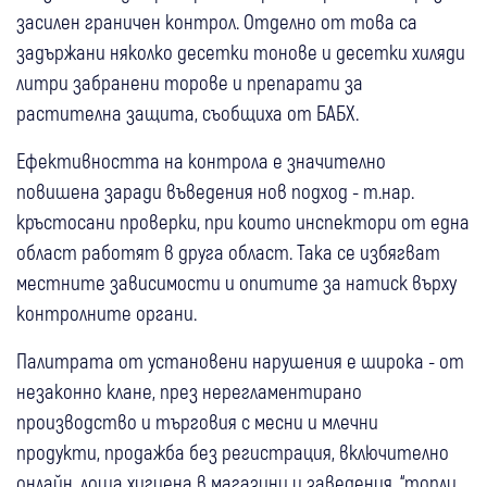
засилен граничен контрол. Отделно от това са
задържани няколко десетки тонове и десетки хиляди
литри забранени торове и препарати за
растителна защита, съобщиха от БАБХ.
Ефективността на контрола е значително
повишена заради въведения нов подход - т.нар.
кръстосани проверки, при които инспектори от една
област работят в друга област. Така се избягват
местните зависимости и опитите за натиск върху
контролните органи.
Палитрата от установени нарушения е широка - от
незаконно клане, през нерегламентирано
производство и търговия с месни и млечни
продукти, продажба без регистрация, включително
онлайн, лоша хигиена в магазини и заведения, “топли