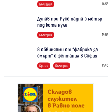
14:55
България
Дунав при Русе падна с метър
под кота нула
14:52
България
8 обвиняеми от “фабрика за
смърт“ с фентанил в София
14:40
Крими
България