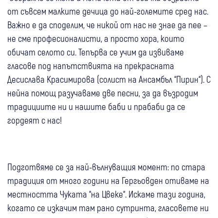
от съвсем малките дечица до най-големите сред нас.
Важно е да споделим, че никой от нас не знае да пее –
не сме професионалисти, а просто хора, които
обичат селото си. Тепърва се учим да извиваме
гласове под напътствията на прекрасната
Десислава Красимирова (солист на Ансамбъл “Пирин“). С
нейна помощ разучаваме две песни, за да възродим
традициите ни и нашите баби и прабаби да се
гордеят с нас!
Подготвяме се за най-вълнуващия момент: по стара
традиция от много години на Гергьовден отиваме на
местността Чуката “на Цвеке“. Искаме тази година,
когато се изкачим там рано сутринта, гласовете ни