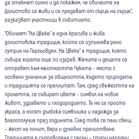
да отекнат силно и да покажем, че обичаите на
Долистово са живи и се предават от сърце на сърце“,
разказват участници в събитието.
“Обичаят “На Цвеке“ е една красива и жива
долистовска традиция, който се изпълнява рано
сутрин на Гергьовден. На Цвеке“ е традиция, която
събира хората още по изгрев. Жените и децата се
отправят към местността Чуката – място с
особено значение за общността, където природата
и традицията се преплитат. Там, сред свежестта на
пролетта, се събират цветя – символ на новия
живот, здравето и плодородието. Те не са просто
украса, а носят дълбока символика и надежда за
благополучие през годината. След това се пали свещ
– жест на почит, вяра и духовно пречистване.
Традицията е съпроводена с песни – стари народни