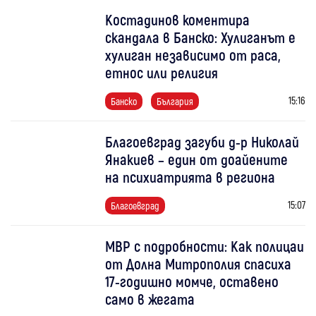
Костадинов коментира
скандала в Банско: Хулиганът е
хулиган независимо от раса,
етнос или религия
15:16
Банско
България
Благоевград загуби д-р Николай
Янакиев – един от доайените
на психиатрията в региона
15:07
Благоевград
МВР с подробности: Как полицаи
от Долна Митрополия спасиха
17-годишно момче, оставено
само в жегата