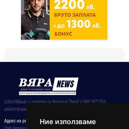
Собственик и издател на вестник "Вяра" е "АВС КО" ООД,
регистрирана на 08.05.2002 година.
Ние използваме
Адрес на редакцията
Град Дупница, ул.''Христо Ботев" 43