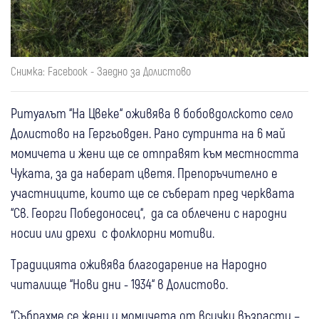
Снимка: Facebook - Заедно за Долистово
Ритуалът “На Цвеке“ оживява в бобовдолското село
Долистово на Гергьовден. Рано сутринта на 6 май
момичета и жени ще се отправят към местността
Чуката, за да наберат цветя. Препоръчително е
участниците, които ще се съберат пред черквата
“Св. Георги Победоносец“, да са облечени с народни
носии или дрехи с фолклорни мотиви.
Традицията оживява благодарение на Народно
читалище “Нови дни - 1934“ в Долистово.
“Събрахме се жени и момичета от всички възрасти –