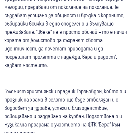
мелодии, предавани от поколение на поколение. Те
създават усещане за общност и връзка с корените,
събирайки всички в едно споделено и вълнуващо
преживяване. “Цвеке“ не е просто обичай – то е начин
хората от Долистово да съхранят своята
идентичност, да почетат природата и да
посрещнат пролетта с надежда, вяра и радост“,
казват местните.
Големият християнски празник Гергьовден, който е и
празник на храма в селото, ще бъде отбелязан и с
водосвет за здраве, успехи и благоденствие,
освещаване и раздаване на курбан. Подготвена е и
музикална програма с участието на ФТК “Бера“ към
читалището.