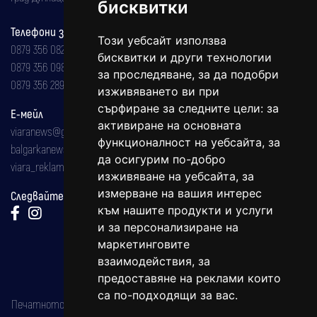
бисквитки
Телефони за реклама и абонаменти
Този уебсайт използва
0879 356 082
бисквитки и други технологии
0879 356 098
за проследяване, за да подобри
0879 356 289
изживяването ви при
сърфиране за следните цели:
за
Е-мейл
активиране на основната
viaranews@gmail.com
функционалност на уебсайта
,
за
balgarkanews@gmail.com
да осигурим по-добро
viara_reklama@mail.bg
изживяване на уебсайта
,
за
измерване на вашия интерес
Следвайте ни:
към нашите продукти и услуги
и за персонализиране на
маркетинговите
взаимодействия
,
за
предоставяне на реклами които
са по-подходящи за вас
.
Печатното издание на вестника е регистрирано в националния