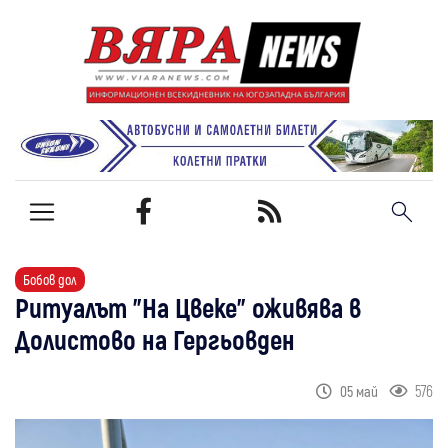
Бобов дол
Ритуалът "На Цвеке" оживява в
Долистово на Гергьовден
576
05 май