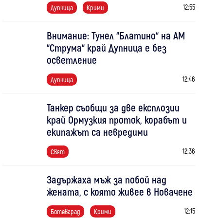
12:55
Дупница
Крими
Внимание: Тунел “Блатино“ на АМ
“Струма“ край Дупница е без
осветление
12:46
Дупница
Танкер съобщи за две експлозии
край Ормузкия проток, корабът и
екипажът са невредими
12:36
Свят
Задържаха мъж за побой над
жената, с която живее в Новачене
12:15
Ботевград
Крими