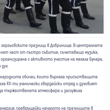
 гергьовските празници в Добринище. В централната
танат част от пъстро събитие, съчетаващо музика,
организирана с активното участие на махала Бунаре,
 дух.
 народните обичаи, които върнаха присъстващите
еха XV-ти ученически гвардейски отряд и духовият
а за тържествената атмосфера и заслужиха
 енергия, превръщайки началото на празниците в