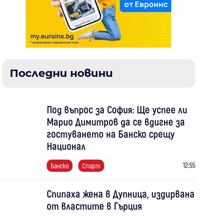
Последни новини
Под въпрос за София: Ще успее ли
Марио Димитров да се вдигне за
гостуването на Банско срещу
Национал
12:55
Банско
Спорт
Спипаха жена в Дупница, издирвана
от властите в Гърция