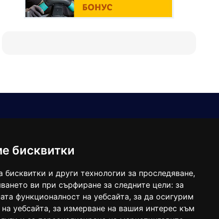
Е-мейл
Следвайте ни:
viaranews@gmail.com
balgarkanews@gmail.com
ме бисквитки
viara_reklama@mail.bg
а бисквитки и други технологии за проследяване,
ването ви при сърфиране за следните цели:
за
ата функционалност на уебсайта
,
за да осигурим
 на уебсайта
,
за измерване на вашия интерес към