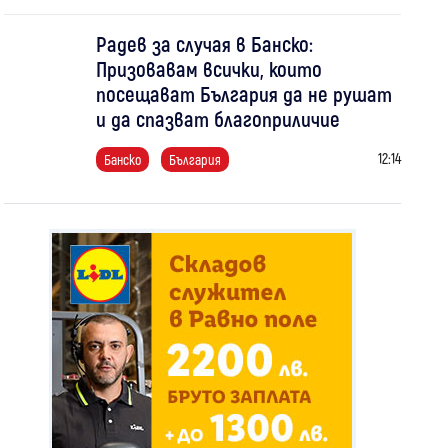
Радев за случая в Банско:
Призовавам всички, които
посещават България да не рушат
и да спазват благоприличие
12:14
Банско
България