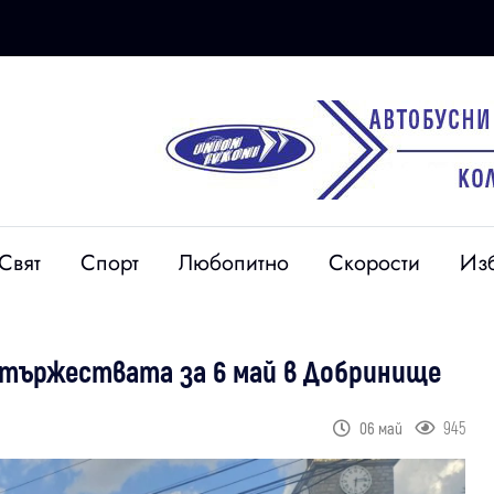
Свят
Спорт
Любопитно
Скорости
Из
 тържествата за 6 май в Добринище
945
06 май