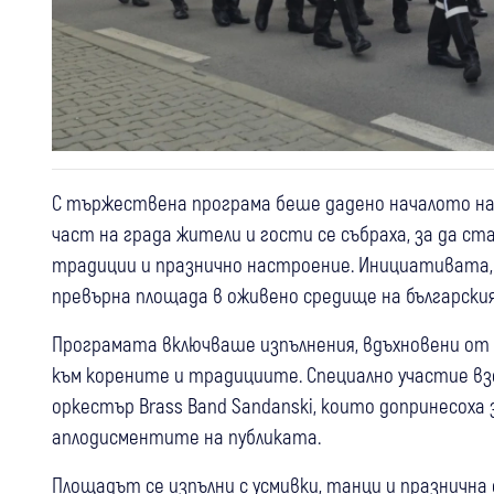
С тържествена програма беше дадено началото на
част на града жители и гости се събраха, за да с
традиции и празнично настроение. Инициативата, 
превърна площада в оживено средище на българския
Програмата включваше изпълнения, вдъхновени от
към корените и традициите. Специално участие вз
оркестър Brass Band Sandanski, които допринесох
аплодисментите на публиката.
Площадът се изпълни с усмивки, танци и празнична