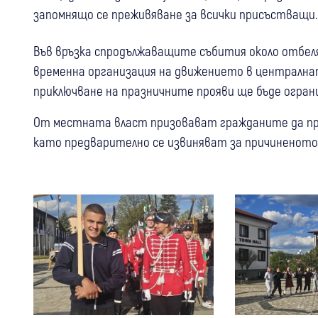
запомнящо се преживяване за всички присъстващи.
Във връзка спродължаващите събития около отбеля
временна организация на движението в централната
приключване на празничните прояви ще бъде огра
От местната власт призовават гражданите да про
като предварително се извиняват за причиненото
30 юли
Банско