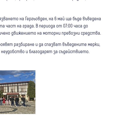
зването на Гергьовден, на 6 май ще бъде въведена
 част на града. В периода от 07:00 часа до
ничено движението на моторни превозни средства.
явят разбиране и да спазват въведените мерки,
 неудобство и благодарят за съдействието.
30 юли
Банско