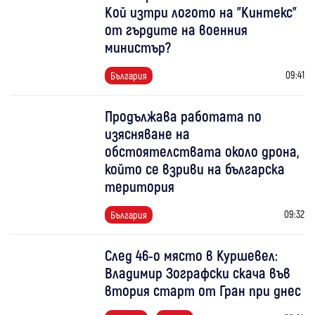
Кой изтри логото на "Кинтекс"
от гърдите на военния
министър?
09:41
България
Продължава работата по
изясняване на
обстоятелствата около дрона,
който се взриви на българска
територия
09:32
България
След 46-о място в Куршевел:
Владимир Зографски скача във
втория старт от Гран при днес