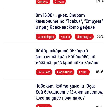
09:24
Самоков
Спорт
От 16:00 ч. днес: Спират
камионите по "Тракия", "Струма"
и през Кресненското дефиле
09:12
Благоевград
Кресна
Кюстендил
Пожарникарите овладяха
стихията край Бобошево, но
жегата днес крие нови капани
08:46
Бобошево
Кюстендил
Крими
Човекът, който замени Юда:
Кой всъщност е 12-ият апостол,
когото днес почитаме?