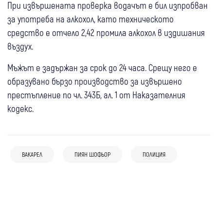
При извършената проверка водачът е бил изпробван
за употреба на алкохол, като техническото
средство е отчело 2,42 промила алкохол в издишания
въздух.
Мъжът е задържан за срок до 24 часа. Срещу него е
образувано бързо производство за извършено
престъпление по чл. 343Б, ал. 1 от Наказателния
кодекс.
08 авг
България
08 авг
Невестино
Крими
18-годишен уби чичо си с дървен кол в
ВАКАРЕЛ
ПИЯН ШОФЬОР
ПОЛИЦИЯ
07 авг
Радомир
30 катастрофи през юли в Кюстендилско,
главата
Радомир с извънредни мерки след
двама души са загинали, 19 са ранени
07 авг
Петрич
Крими
07 авг
Петрич
Радомир
Крими
07 авг
Петрич
Крими
видеото с насилие между деца
Полицията откри 352 килограма канабис
Спипаха непълнолетна от Петрич с
Задържаха домашен насилник от Петрич
край Петрич, разследват незаконно
канабис