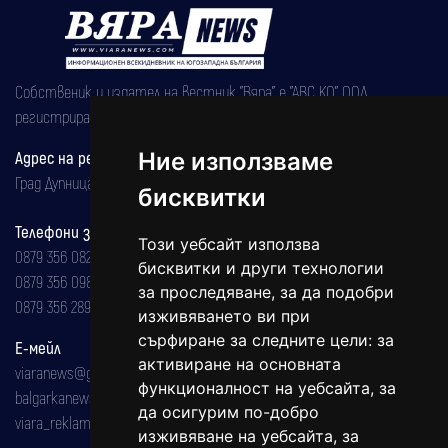
Собственик и издател на вестник "Вяра" е "АВС КО" ООД,
регистрирана на 08.05.2002 година.
Ние използваме
Адрес на редакцията
Град Дупница, ул.''Христо Ботев" 43
бисквитки
Телефони за реклама и абонаменти
Този уебсайт използва
0879 356 082
бисквитки и други технологии
0879 356 098
за проследяване, за да подобри
0879 356 289
изживяването ви при
сърфиране за следните цели:
за
Е-мейл
активиране на основната
viaranews@gmail.com
функционалност на уебсайта
,
за
balgarkanews@gmail.com
да осигурим по-добро
viara_reklama@mail.bg
изживяване на уебсайта
,
за