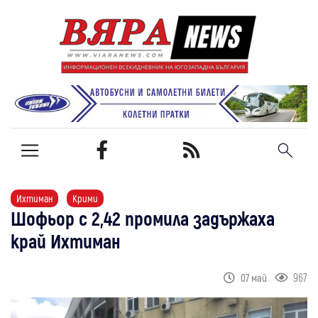
Ихтиман
Крими
Шофьор с 2,42 промила задържаха
край Ихтиман
967
07 май