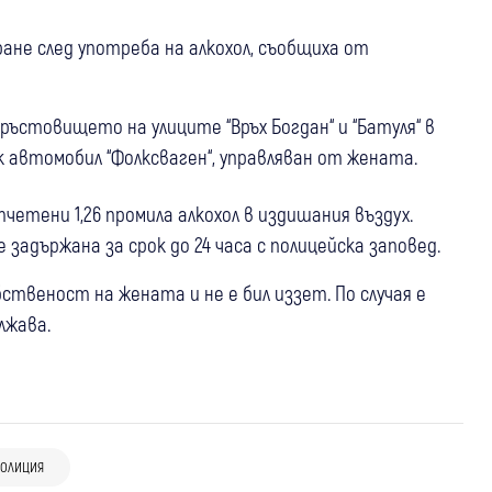
ане след употреба на алкохол, съобщиха от
кръстовището на улиците “Връх Богдан“ и “Батуля“ в
ек автомобил “Фолксваген“, управляван от жената.
етени 1,26 промила алкохол в издишания въздух.
 задържана за срок до 24 часа с полицейска заповед.
твеност на жената и не е бил иззет. По случая е
лжава.
13:06
Петрич
Крими
13:18
Петрич
Крими
Полицията откри 352 килограма
Задържаха домашен насилник от
ОЛИЦИЯ
11:46
Рила
Крими
канабис край Петрич, разследват
Петрич