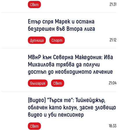
21:31
Свят
Етър спря Марек и остана
безгрешен във Втора лига
21:12
Дупница
Спорт
МВнР към Северна Македония: Ива
Михаилова трябва да получи
достъп до необходимото лечение
21:04
България
Свят
(Видео) "Търся те": Тийнейджър,
облечен като клоун, засне зловещо
видео и уби пенсионер
18:33
Свят