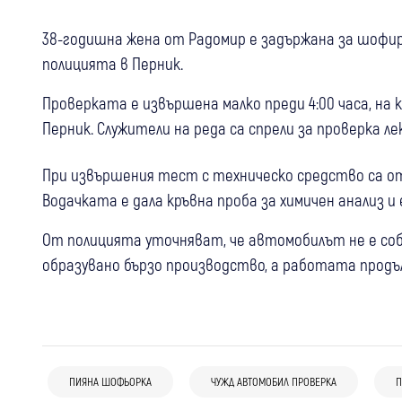
38-годишна жена от Радомир е задържана за шофир
полицията в Перник.
Проверката е извършена малко преди 4:00 часа, на 
Перник. Служители на реда са спрели за проверка л
При извършения тест с техническо средство са отч
Водачката е дала кръвна проба за химичен анализ и е
От полицията уточняват, че автомобилът не е собс
образувано бързо производство, а работата продъ
14:21
Радомир
13:11
Петрич
Радомир
Крими
Радомир с извънредни мерки след
ПИЯНА ШОФЬОРКА
ЧУЖД АВТОМОБИЛ ПРОВЕРКА
П
12:20
Радомир
Крими
Спипаха непълнолетна от Петрич с
видеото с насилие между деца