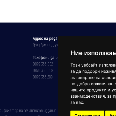
Адрес на редакцията
Град Дупница, ул.''Христо Ботев" 43
Ние използва
Телефони за реклама и абонаменти
0879 356 082
Този уебсайт използв
0879 356 098
за да подобри изживя
0879 356 289
активиране на основн
по-добро изживяване
нашите продукти и ус
взаимодействия
,
за 
за вас
.
фикатор на печатните издания (Българска национална агенция за ISSN)
Съгласен съм
Аз 