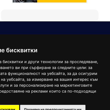
Е-мейл
Следвайте ни:
viaranews@gmail.com
balgarkanews@gmail.com
ме бисквитки
viara_reklama@mail.bg
а бисквитки и други технологии за проследяване,
ването ви при сърфиране за следните цели:
за
ата функционалност на уебсайта
,
за да осигурим
 на уебсайта
,
за измерване на вашия интерес към
луги и за персонализиране на маркетинговите
предоставяне на реклами които са по-подходящи
 под номер: ISSN 1312-4722.
отказвам
Промяна на предпочитанията ми