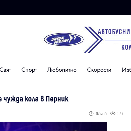
Свят
Спорт
Любопитно
Скорости
Из
 чужда кола в Перник
937
07 май