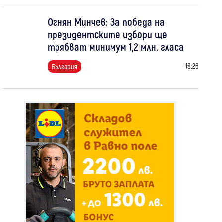
Огнян Минчев: За победа на
президентските избори ще
трябват минимум 1,2 млн. гласа
18:26
България