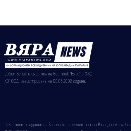
Собственик и издател на вестник "Вяра" е "АВС
КО" ООД, регистрирана на 08.05.2002 година.
Печатното издание на вестника е регистрирано в националния класи