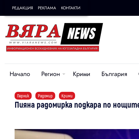
РЕДАКЦИЯ
РЕКЛАМА
КОНТАКТИ
Начало
Регион
Крими
България
Перник
Радомир
Крими
Пияна радомирка подкара по нощите