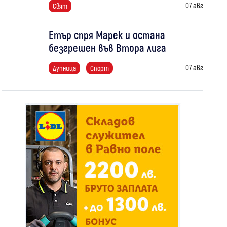
07 авг
Свят
Етър спря Марек и остана
безгрешен във Втора лига
07 авг
Дупница
Спорт