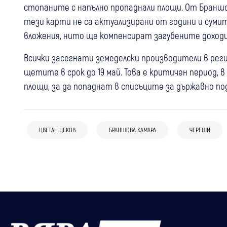
стопаните с напълно пропаднали площи. От Бранш
тези карти не са актуализирани от години и суми
вложения, нито ще компенсират загубените доходи
Всички засегнати земеделски производители в рег
щетите в срок до 19 май. Това е критичен период
площи, за да попаднат в списъците за държавно по
02 авг
България
Започват масови проверки за вноса на
29 юли
България
29 юли
България
плодове и зеленчуци по границите с
ЦВЕТАН ЦЕКОВ
БРАНШОВА КАМАРА
ЧЕРЕШИ
1,5 млн. работещи българи изнемогват
С 30% нагоре: Годишната винетка
Турция и Северна Македония
финансово, семействата все повече се
става 64,50 евро от август
ограничават