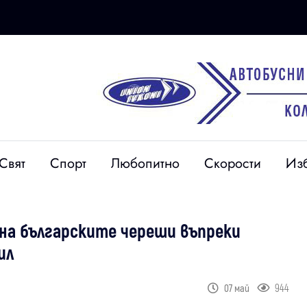
Свят
Спорт
Любопитно
Скорости
Из
на българските череши въпреки
ил
944
07 май