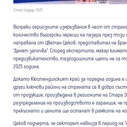
Стоп-кадър: БНТ
Въпреки сериозните измръзвания в част от стра
количество български череши на пазара през този 
направена от Цветан Цеков, представител на Бран
“Денят започва“. Според експертите, макар клима
предизвикателство, тазгодишните щети не са толк
2025 година.
Докато Кюстендилският край за поредна година е 
други ключови райони на страната са в добро съст
от продукция, произведена в регионите на Стара З
разпределение на производството е гаранция, че п
прекъснато и цените ще останат в рамките на но
Цеков подчерта, че секторът навлиза в период на 