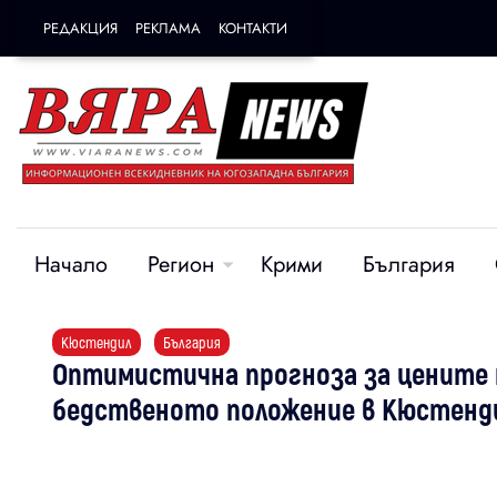
РЕДАКЦИЯ
РЕКЛАМА
КОНТАКТИ
Начало
Регион
Крими
България
Кюстендил
България
Оптимистична прогноза за цените 
бедственото положение в Кюстенд