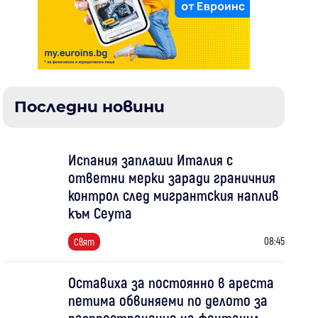
Последни новини
Испания заплаши Италия с
ответни мерки заради граничния
контрол след мигрантския наплив
към Сеута
08:45
Свят
Оставиха за постоянно в ареста
петима обвиняеми по делото за
разпространение на фентанил