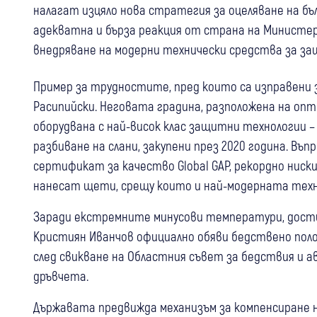
налагат изцяло нова стратегия за оцеляване на б
адекватна и бърза реакция от страна на Министе
внедряване на модерни технически средства за за
Пример за трудностите, пред които са изправени
Расипийски. Неговата градина, разположена на опт
оборудвана с най-висок клас защитни технологии 
разбиване на слани, закупени през 2020 година. В
сертификат за качество Global GAP, рекордно ниск
нанесат щети, срещу които и най-модерната техни
Заради екстремните минусови температури, достиг
Кристиян Иванчов официално обяви бедствено пол
след свикване на Областния съвет за бедствия и а
дръвчета.
Държавата предвижда механизъм за компенсиране н