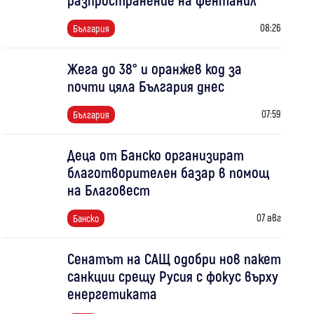
08:26
България
Жега до 38° и оранжев код за
почти цяла България днес
07:59
България
Деца от Банско организират
благотворителен базар в помощ
на Благовест
07 авг
Банско
Сенатът на САЩ одобри нов пакет
санкции срещу Русия с фокус върху
енергетиката