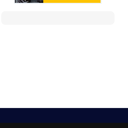
Е-мейл
Следвайте ни: