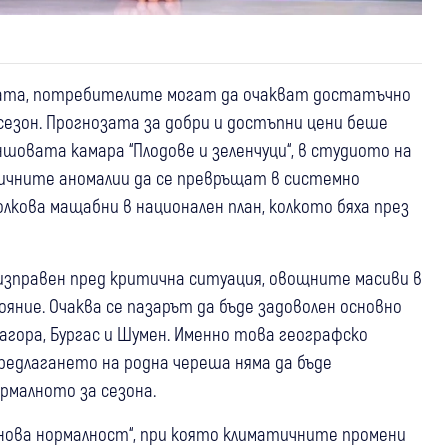
ната, потребителите могат да очакват достатъчно
сезон. Прогнозата за добри и достъпни цени беше
шовата камара “Плодове и зеленчуци“, в студиото на
тичните аномалии да се превръщат в системно
ова мащабни в национален план, колкото бяха през
изправен пред критична ситуация, овощните масиви в
ояние. Очаква се пазарът да бъде задоволен основно
агора, Бургас и Шумен. Именно това географско
редлагането на родна череша няма да бъде
рмалното за сезона.
“нова нормалност“, при която климатичните промени