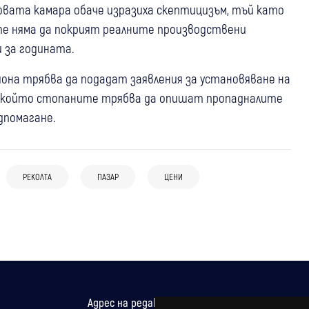
овата камара обаче изразиха скептицизъм, тъй като
те няма да покрият реалните производствени
 за годината.
иона трябва да подадат заявления за установяване на
01 авг
България
, в който стопаните трябва да опишат пропадналите
Омбудсманът атакува пред
дпомагане.
Конституционния съд промените за
29 юли
България
Скорости
минималната заплата и стажа: Над
Пътят до морето излиза с до 20 евро
300 000 души могат да бъдат
РЕКОЛТА
ПАЗАР
ЦЕНИ
27 юли
България
по-скъп, имаме гарантирани доставки
засегнати
Горивата продължават да поскъпват,
на горива за 3 месеца
но българинът продължава да зарежда
Адрес на редакцията