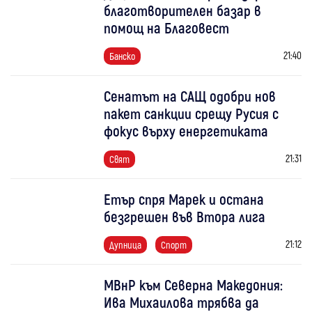
благотворителен базар в
помощ на Благовест
21:40
Банско
Сенатът на САЩ одобри нов
пакет санкции срещу Русия с
фокус върху енергетиката
21:31
Свят
Етър спря Марек и остана
безгрешен във Втора лига
21:12
Дупница
Спорт
МВнР към Северна Македония:
Ива Михаилова трябва да