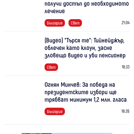
получи достъп до необходимото
лечение
21:04
България
Свят
(Видео) "Търся те": Тийнейджър,
облечен като клоун, засне
зловещо видео и уби пенсионер
18:33
Свят
Огнян Минчев: За победа на
президентските избори ще
трябват минимум 1,2 млн. гласа
18:26
България