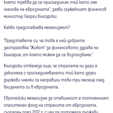
която трябва да се присъединим, тъй като сме
членове на еврозоната“, заяви служебният финансов
министър Георги Клисурски.
Какво представлява механизмът?
“Представете си, че това е най-добрата
застраховка “Живот“ за финансовото здраве на
България, от която можем да се възползваме.“
Клисурски отбеляза още, че страната ни дори е
закъсняла с присъединяването, тъй като други
държави членки са направили това три месеца след
влизането си в еврозоната.
Европейски механизъм за стабилност е постоянният
спасителен фонд на страните от еврозоната,
създаден през 2012 г. с цел да подпомага държави,