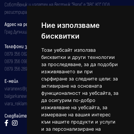
Собственик и издател на вестник "Вяра" е "АВС КО" ООД,
регистрирана на 08.05.2002 година.
Ние използваме
Адрес на редакцията
Град Дупница, ул.''Христо Ботев" 43
бисквитки
Телефони за реклама и абонаменти
Този уебсайт използва
0879 356 082
бисквитки и други технологии
0879 356 098
за проследяване, за да подобри
0879 356 289
изживяването ви при
сърфиране за следните цели:
за
Е-мейл
активиране на основната
viaranews@gmail.com
функционалност на уебсайта
,
за
balgarkanews@gmail.com
да осигурим по-добро
viara_reklama@mail.bg
изживяване на уебсайта
,
за
измерване на вашия интерес
Следвайте ни:
към нашите продукти и услуги
и за персонализиране на