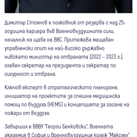
Димитър Стоянов е полковник от резерва с над 25-
годишна кариера във Военновъздушните сили,
началник на щаба на ВВС. Притежава мащабен
управленски опит на най-високо държавно
нивокато министър на отбраната (2022 – 2023 г.),
главен секретар на президента и секретар по
сигурност и отбрана.
Ключов експерт в стратегическото планиране,
инициатор на проектите за спешна медицинска
помощ по въздуха (HEMS) и концепцията за гасене на
пожари от въздуха.
Завършил е ВВВУ “Георги Бенковски“, Военната
академия в София и Военновъздушния колеж “Максуел“