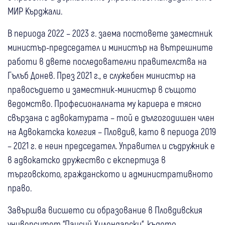
МИР Кърджали.
В периода 2022 – 2023 г. заема постовете заместник
министър-председател и министър на вътрешните
работи в двете последователни правителства на
Гълъб Донев. През 2021 г., е служебен министър на
правосъдието и заместник-министър в същото
ведомство. Професионалната му кариера е тясно
свързана с адвокатурата – той е дългогодишен член
на Адвокатска колегия – Пловдив, като в периода 2019
– 2021 г. е неин председател. Управител и съдружник е
в адвокатско дружество с експертиза в
търговското, гражданското и административното
право.
Завършва висшето си образование в Пловдивския
университет “Паисий Хилендарски“, където