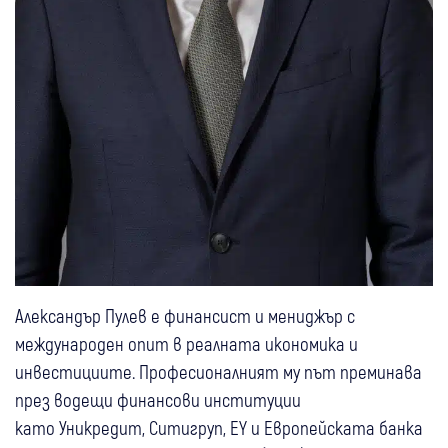
Александър Пулев е финансист и мениджър с
международен опит в реалната икономика и
инвестициите. Професионалният му път преминава
през водещи финансови институции
като Уникредит, Ситигруп, EY и Европейската банка