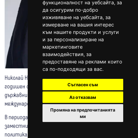
функционалност на уебсайта
,
за
да осигурим по-добро
изживяване на уебсайта
,
за
измерване на вашия интерес
към нашите продукти и услуги
и за персонализиране на
маркетинговите
взаимодействия
,
за
предоставяне на реклами които
са по-подходящи за вас
.
Николай Найденов е на 51 години и е експерт с над 20-
Съгласен съм
годишен стратегически опит в управлението на
държавните институции, социалните реформи и
Аз отказвам
международното право.
Промяна на предпочитанията
В периода 2023 – 2024 г. заема длъжността
ми
заместник-министър на труда и социалната
политика, пряко ръководи управлението на