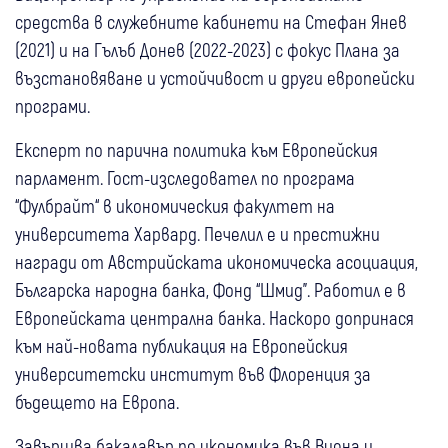
средства в служебните кабинети на Стефан Янев
(2021) и на Гълъб Донев (2022-2023) с фокус Плана за
възстановяване и устойчивост и други европейски
програми.
Експерт по парична политика към Европейския
парламент. Гост-изследовател по програма
“Фулбрайт“ в икономическия факултет на
университета Харвард. Печелил е и престижни
награди от Австрийската икономическа асоциация,
Българска народна банка, Фонд “Шмид”. Работил е в
Европейската централна банка. Наскоро допринася
към най-новата публикация на Европейския
университетски институт във Флоренция за
бъдещето на Европа.
Завършва бакалавър по икономика във Виена и