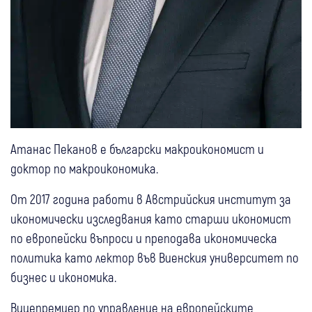
Атанас Пеканов е български макроикономист и
доктор по макроикономика.
От 2017 година работи в Австрийския институт за
икономически изследвания като старши икономист
по европейски въпроси и преподава икономическа
политика като лектор във Виенския университет по
бизнес и икономика.
Вицепремиер по управление на европейските