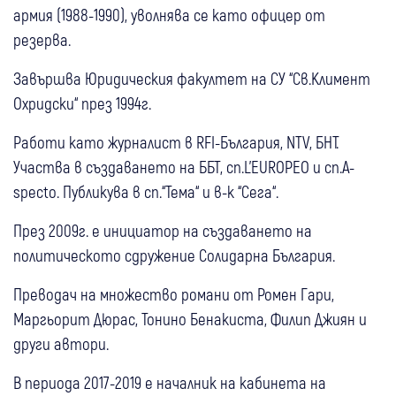
армия (1988-1990), уволнява се като офицер от
резерва.
Завършва Юридическия факултет на СУ “Св.Климент
Охридски“ през 1994г.
Работи като журналист в RFI-България, NTV, БНТ.
Участва в създаването на ББТ, сп.L’EUROPEO и сп.A-
specto. Публикува в сп.“Тема“ и в-к “Сега“.
През 2009г. е инициатор на създаването на
политическото сдружение Солидарна България.
Преводач на множество романи от Ромен Гари,
Маргьорит Дюрас, Тонино Бенакиста, Филип Джиян и
други автори.
В периода 2017-2019 е началник на кабинета на