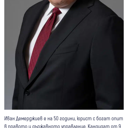
Иван Демерджиев е на 50 години, юрист с богат опит
в правото и държавното управление. Кандидат от 9