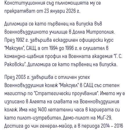
Конституционния съд пълномощията му се
прекратяват от 23 януари 2026 г.
Дипломира се като първенец на випуска във
военновъздушното училище в Долна Митрополия.
През 1992 г. завършва ескадрилен офицерски курс
“Максуел“, САЩ, а от 1994 до 1996 г. е слушател в
командно-щабния профил на Военната академия “Г. С.
Раковски“. Дипломира се като първенец на випуска.
През 2003 г. завършва с отличен успех
Военновъздушния колеж “Максуел“ в САЩ със степен
магистър по “Стратегически проучвания“. Името му е
изписано в Алеята на славата на Военновъздушния
колеж. Има над 1400 летателни часа в кариерата си
като пилот-изтребител. Демо-пилот на МиГ-29.
Достига до чин генерал-майор, а в периода 2014 – 2016