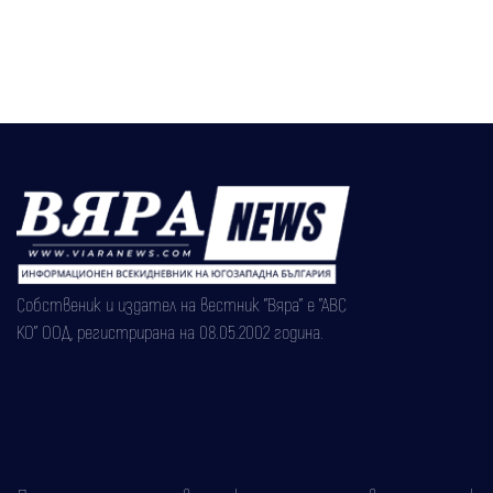
Собственик и издател на вестник "Вяра" е "АВС
КО" ООД, регистрирана на 08.05.2002 година.