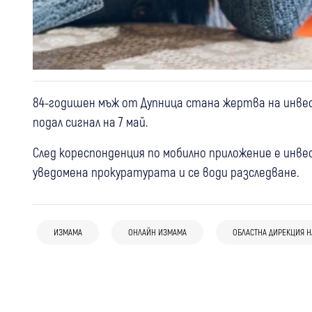
84-годишен мъж от Дупница стана жертва на инве
подал сигнал на 7 май.
След кореспонденция по мобилно приложение е инвест
уведомена прокуратурата и се води разследване.
11:51
Кюстендил
Крими
12:29
Кюстендил
Крими
11:41
Кюстендил
Крими
Монети за 100 евро изчезнаха от
Стрелба с въздушна пушка в жилищен
ИЗМАМА
ОНЛАЙН ИЗМАМА
ОБЛАСТНА ДИРЕКЦИЯ Н
Удар пред кръгово в Кюстендил: 76-
закусвалня в Кюстендил – полицията
блок в Кюстендил:Полицията разследва
годишен шофьор е в болница след
бързо откри извършителя
катастрофа