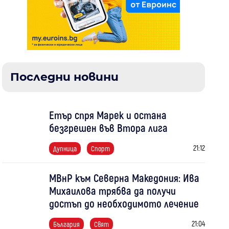
Последни новини
Етър спря Марек и остана
безгрешен във Втора лига
21:12
Дупница
Спорт
МВнР към Северна Македония: Ива
Михаилова трябва да получи
достъп до необходимото лечение
21:04
България
Свят