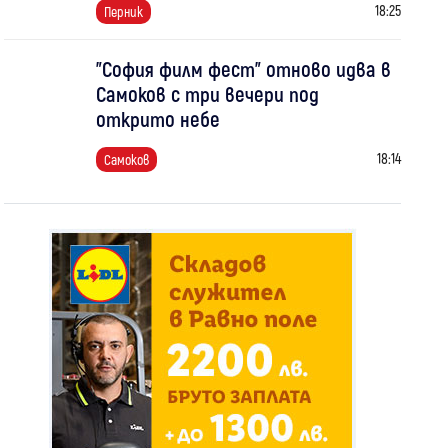
18:25
Перник
"София филм фест" отново идва в
Самоков с три вечери под
открито небе
18:14
Самоков