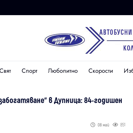
Свят
Спорт
Любопитно
Скорости
Из
забогатяване“ в Дупница: 84-годишен
851
08 май