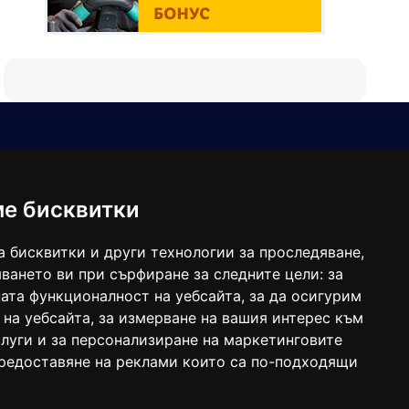
Е-мейл
Следвайте ни:
viaranews@gmail.com
balgarkanews@gmail.com
ме бисквитки
viara_reklama@mail.bg
а бисквитки и други технологии за проследяване,
ването ви при сърфиране за следните цели:
за
ата функционалност на уебсайта
,
за да осигурим
 на уебсайта
,
за измерване на вашия интерес към
луги и за персонализиране на маркетинговите
предоставяне на реклами които са по-подходящи