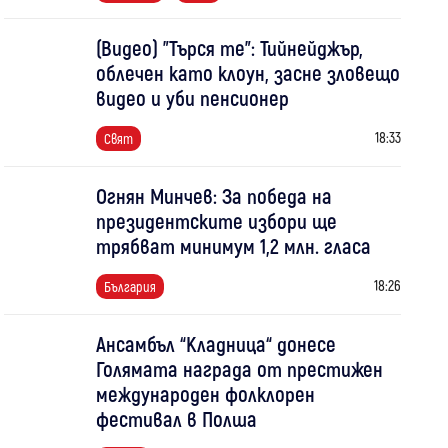
(Видео) "Търся те": Тийнейджър,
облечен като клоун, засне зловещо
видео и уби пенсионер
18:33
Свят
Огнян Минчев: За победа на
президентските избори ще
трябват минимум 1,2 млн. гласа
18:26
България
Ансамбъл “Кладница“ донесе
Голямата награда от престижен
международен фолклорен
фестивал в Полша