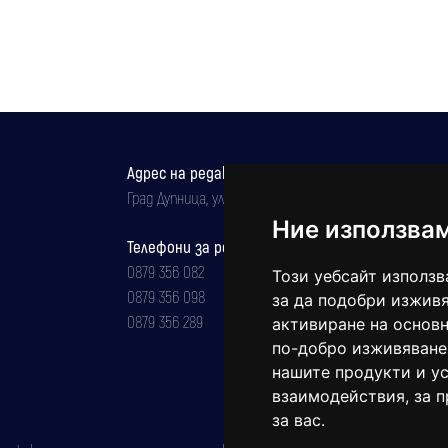
Адрес на редакцията
Град Дупница, ул.''Христо Ботев" 43
Ние използва
Телефони за реклама и абонаменти
0879 356 082
Този уебсайт използв
0879 356 098
за да подобри изживя
0879 356 289
активиране на основн
по-добро изживяване
нашите продукти и ус
взаимодействия
,
за 
за вас
.