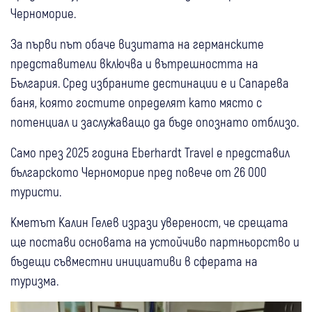
Черноморие.
За първи път обаче визитата на германските
представители включва и вътрешността на
България. Сред избраните дестинации е и Сапарева
баня, която гостите определят като място с
потенциал и заслужаващо да бъде опознато отблизо.
Само през 2025 година Eberhardt Travel е представил
българското Черноморие пред повече от 26 000
туристи.
Кметът Калин Гелев изрази увереност, че срещата
ще постави основата на устойчиво партньорство и
бъдещи съвместни инициативи в сферата на
туризма.