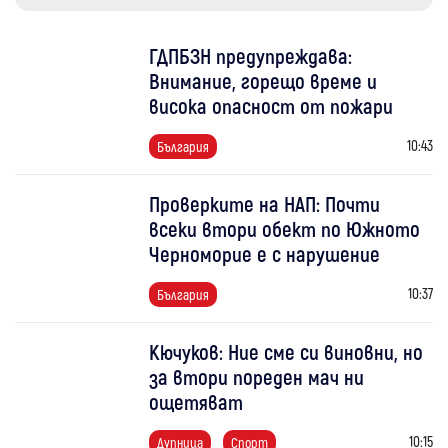
ГДПБЗН предупреждава:
Внимание, горещо време и
висока опасност от пожари
10:43
България
Проверките на НАП: Почти
всеки втори обект по Южното
Черноморие е с нарушение
10:37
България
Кючуков: Ние сме си виновни, но
за втори пореден мач ни
ощетяват
10:15
Дупница
Спорт