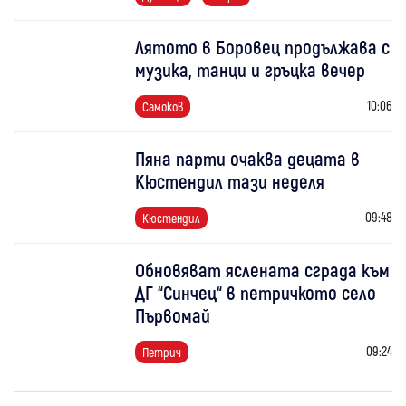
Лятото в Боровец продължава с
музика, танци и гръцка вечер
10:06
Самоков
Пяна парти очаква децата в
Кюстендил тази неделя
09:48
Кюстендил
Обновяват яслената сграда към
ДГ “Синчец“ в петричкото село
Първомай
09:24
Петрич