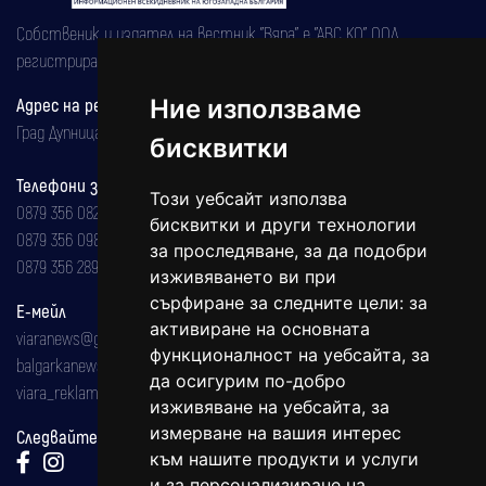
Собственик и издател на вестник "Вяра" е "АВС КО" ООД,
регистрирана на 08.05.2002 година.
Адрес на редакцията
Ние използваме
Град Дупница, ул.''Христо Ботев" 43
бисквитки
Телефони за реклама и абонаменти
Този уебсайт използва
0879 356 082
бисквитки и други технологии
0879 356 098
за проследяване, за да подобри
0879 356 289
изживяването ви при
сърфиране за следните цели:
за
Е-мейл
активиране на основната
viaranews@gmail.com
функционалност на уебсайта
,
за
balgarkanews@gmail.com
да осигурим по-добро
viara_reklama@mail.bg
изживяване на уебсайта
,
за
измерване на вашия интерес
Следвайте ни:
към нашите продукти и услуги
и за персонализиране на