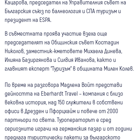
Кацарова, председател на Управителния съвет на
Българския съюз по балнеология и СПА туризъм и
президент на ESPA.
В съвместната проява участие взеха още
председателят на Общинския съвет Костадин
Николов, заместник-кметовете Михаела Динева,
Илияна Базиргянова и Силвия Иванова, както и
главният експерт “Туризъм“ в общината Милен Колев.
По време на разговора Мадлена Войт представи
дейността на Eberhardt Travel – компания с близо
вековна история, над 150 служители в собствени
офиси в Дрезден и Пфорцхайм и повече от 2000
партньори по света. Туроператорът е сред
сериозните играчи на германския пазар и от години
предлага туристически пакети за българското