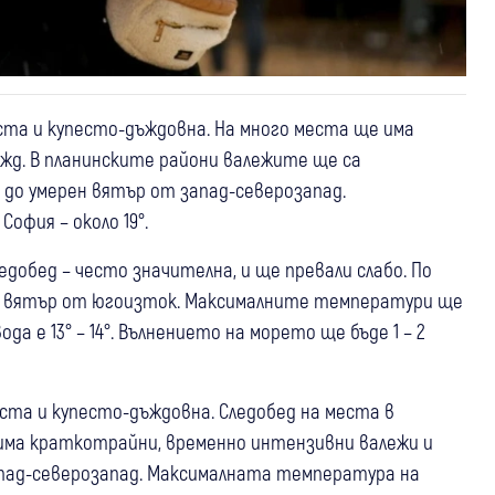
ста и купесто-дъждовна. На много места ще има
жд. В планинските райони валежите ще са
б до умерен вятър от запад-северозапад.
София – около 19°.
добед – често значителна, и ще превали слабо. По
ен вятър от югоизток. Максималните температури ще
да е 13° – 14°. Вълнението на морето ще бъде 1 – 2
ста и купесто-дъждовна. Следобед на места в
ма краткотрайни, временно интензивни валежи и
апад-северозапад. Максималната температура на