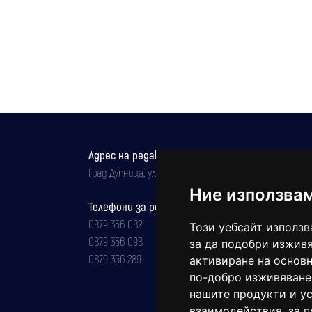
Адрес на редакцията
Град Дупница, ул.''Христо Ботев" 43
Ние използва
Телефони за реклама и абонаменти
0879 356 082
Този уебсайт използв
0879 356 098
за да подобри изживя
0879 356 289
активиране на основн
по-добро изживяване
нашите продукти и ус
взаимодействия
,
за 