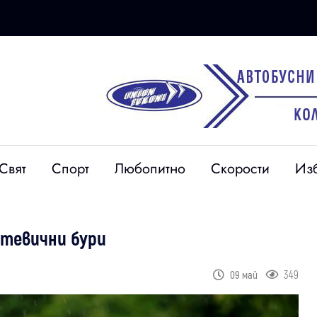
Свят
Спорт
Любопитно
Скорости
Из
отевични бури
349
09 май