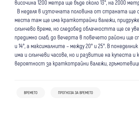
височина 1200 метра ще бъде около 13°, на 2
В неделя в източната половина от страната ще се
места там ще има краткотрайни валежи, придруже
слънчево време, но следобед облачността ще се ув
предимно слаб, до вечерта в повечето райони ще 
и 14°, а максималните – между 20° и 25°. В понед
има и слънчеви часове, но и развитие на купеста 
вероятност за краткотрайни валежи, гръмотевици
07:34
България
Жегата не отстъпва! До 40 градуса
04 авг
България
06 авг
България
удрят Благоевград и Кюстендил,
ВРЕМЕТО
ПРОГНОЗА ЗА ВРЕМЕТО
Жълт код за опасни горещини в по-
Внимание: Жълт код за горещини в
обявен е оранжев код
голямата част от страната във
почти цяла България
вторник