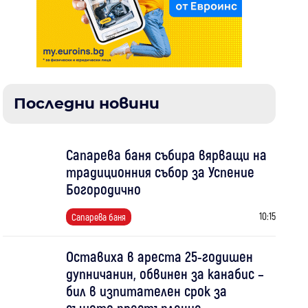
Последни новини
Сапарева баня събира вярващи на
традиционния събор за Успение
Богородично
10:15
Сапарева баня
Оставиха в ареста 25-годишен
дупничанин, обвинен за канабис –
бил в изпитателен срок за
същото престъпление