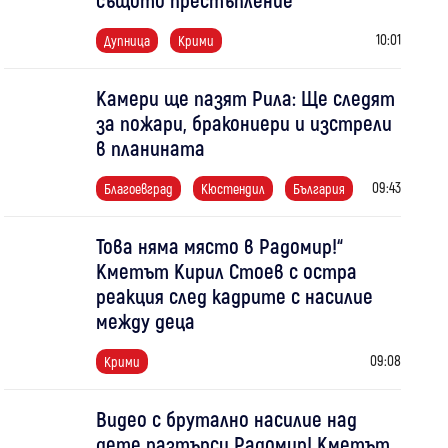
10:01
Дупница
Крими
Камери ще пазят Рила: Ще следят
за пожари, бракониери и изстрели
в планината
09:43
Благоевград
Кюстендил
България
Това няма място в Радомир!“
Кметът Кирил Стоев с остра
реакция след кадрите с насилие
между деца
09:08
Крими
Видео с брутално насилие над
дете разтърси Радомир! Кметът