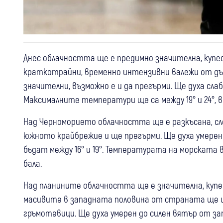
Днес облачността ще е предимно значителна, купе
краткотрайни, временно интензивни валежи от дъ
значителни, възможно е и да прегърми. Ще духа сла
Максималните температури ще са между 19° и 24°, в 
Над Черноморието облачността ще е разкъсана, сле
южното крайбрежие и ще прегърми. Ще духа умер
бъдат между 16° и 19°. Температурата на морската во
бала.
Над планините облачността ще е значителна, купе
масивите в западната половина от страната ще и
гръмотевици. Ще духа умерен до силен вятър от з