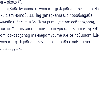
000 метра – около 7°.
 развива купеста и купесто-дъждовна облачност. На
ни с гръмотевици. Над западната ще преобладава
еличава и вплътнява. Вятърът ще е от северозапад,
стихне. Минималните температури ще бъдат между 9°
елник от юг-югозапад температурите ще се повишат. Ще
и купесто-дъждовна облачност; остава с повишена
 и градушки.
05 авг
България
06 авг
Благоевград
Кюстендил
България
Жълт код за опасно високи
Опасни горещини: Оранжев код за
03 авг
България
температури в областите Кюстендил
областите Кюстендил, Благоевград и
Жегата настъпва: До 43 градуса в
и Благоевград, температурите скачат
още шест области
България, долината на Струма сред
до 38 градуса
най-горещите райони