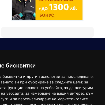
Е-мейл
Следвайте ни:
viaranews@gmail.com
balgarkanews@gmail.com
ме бисквитки
viara_reklama@mail.bg
а бисквитки и други технологии за проследяване,
ването ви при сърфиране за следните цели:
за
ата функционалност на уебсайта
,
за да осигурим
 на уебсайта
,
за измерване на вашия интерес към
луги и за персонализиране на маркетинговите
предоставяне на реклами които са по-подходящи