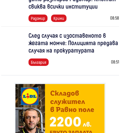
свиква всички институции
08:58
Радомир
Крими
След случая с изоставеното в
жегата момче: Полицията предава
случая на прокуратурата
08:51
България