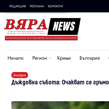
РЕДАКЦИЯ
РЕКЛАМА
КОНТАКТИ
Начало
Регион
Крими
България
България
Дъждовна събота: Очакват се гръм