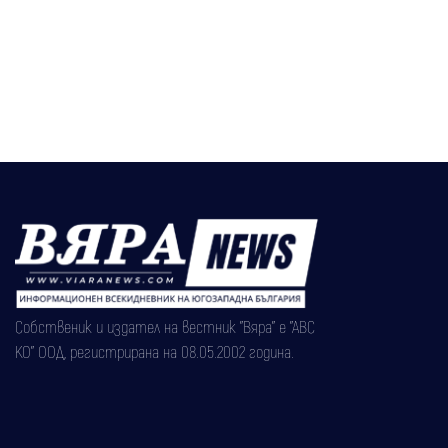
Собственик и издател на вестник "Вяра" е "АВС
КО" ООД, регистрирана на 08.05.2002 година.