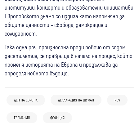
институции, концерти и образователни инициативи.
Европейското знаме се издига като напомняне за
общите ценности – свобода, демокрация и
солидарност.
Така една реч, произнесена преди повече от седем
десетилетия, се превръща в начало на процес, който
променя историята на Европа и продължава да
определя нейното бъдеще.
03 авг
Банско
Любопитно
ДЕН НА ЕВРОПА
ДЕКЛАРАЦИЯ НА ШУМАН
РЕЧ
Младежки симфоничен оркестър от
28 юли
Свят
29 юли
Свят
Германия превърна Банско в сцена за
ГЕРМАНИЯ
ФРАНЦИЯ
Апокалипсис край Бордо: Огънят изпепели
Хиляди се върнаха по домовете си в
филмова музика
28 юли
Свят
стотици луксозни домове, над 260 000
района на Мадрид
25 юли
Свят
26 юли
Свят
Дипломатичекси скандал, САЩ
души са евакуирани