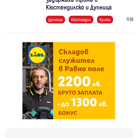
Кюстендилско и Дупница
11:55
Дупница
Кюстендил
Крими