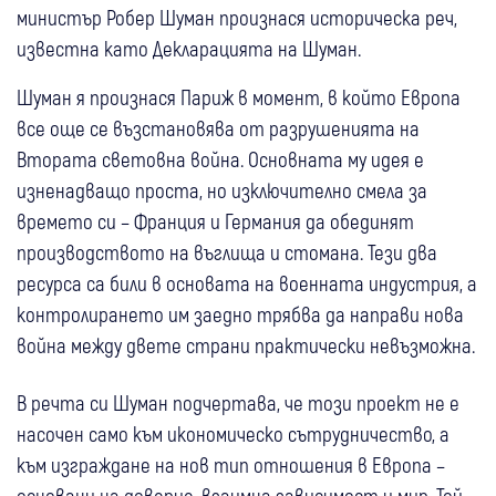
министър Робер Шуман произнася историческа реч,
известна като Декларацията на Шуман.
Шуман я произнася Париж в момент, в който Европа
все още се възстановява от разрушенията на
Втората световна война. Основната му идея е
изненадващо проста, но изключително смела за
времето си – Франция и Германия да обединят
производството на въглища и стомана. Тези два
ресурса са били в основата на военната индустрия, а
контролирането им заедно трябва да направи нова
война между двете страни практически невъзможна.
В речта си Шуман подчертава, че този проект не е
насочен само към икономическо сътрудничество, а
към изграждане на нов тип отношения в Европа –
основани на доверие, взаимна зависимост и мир. Той