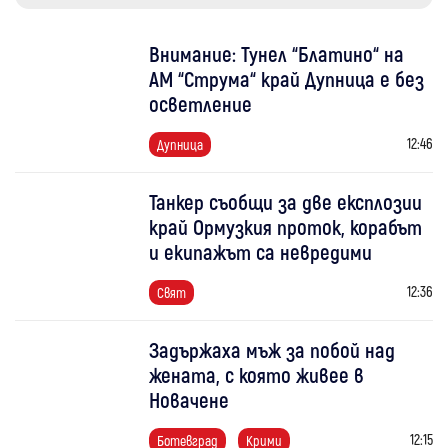
Внимание: Тунел “Блатино“ на
АМ “Струма“ край Дупница е без
осветление
12:46
Дупница
Танкер съобщи за две експлозии
край Ормузкия проток, корабът
и екипажът са невредими
12:36
Свят
Задържаха мъж за побой над
жената, с която живее в
Новачене
12:15
Ботевград
Крими