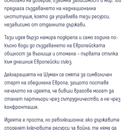
предлага създаването на наднационална
институция, която да управлява тези ресурси,
независимо от отделните държави.
Тази идея бързо намира подкрепа и само година по-
късно води до създаването на Европейската
общност за въглища и стомана – първата стъпка
към днешния Европейски съюз.
Декларацията на Шуман се смята за символичен
старт на обединена Европа, защото поставя
началото на идеята, че бивши врагове могат да
станат партньори чрез сътрудничество, а не чрез
конфронтация.
Идеята е проста, но революционна: ако държавите
споделят ключовите ресурси за война, те няма да