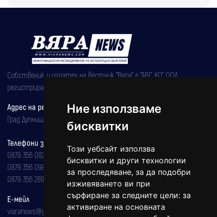
Собственик и издател на вестник "Вяра" е "АВС КО" ООД,
регистрирана на 08.05.2002 година.
Адрес на редакцията
Ние използваме
Град Дупница, ул.''Христо Ботев" 43
бисквитки
Телефони за реклама и абонаменти
Този уебсайт използва
0879 356 082
бисквитки и други технологии
0879 356 098
за проследяване, за да подобри
0879 356 289
изживяването ви при
сърфиране за следните цели:
за
Е-мейл
активиране на основната
viaranews@gmail.com