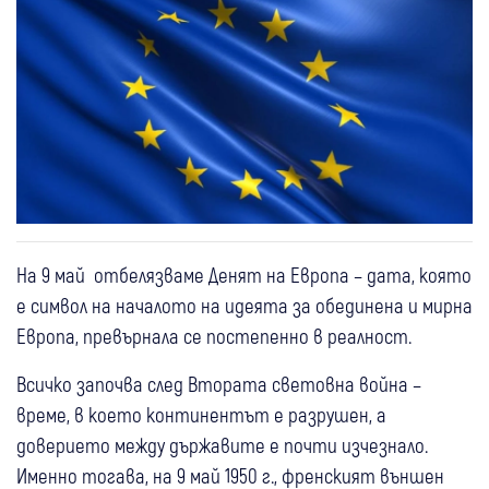
На 9 май отбелязваме Денят на Европа – дата, която
е символ на началото на идеята за обединена и мирна
Европа, превърнала се постепенно в реалност.
Всичко започва след Втората световна война –
време, в което континентът е разрушен, а
доверието между държавите е почти изчезнало.
Именно тогава, на 9 май 1950 г., френският външен