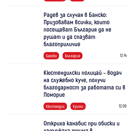
Радев за случая в Банско:
Призовавам всички, които
посещават България да не
рушат и да спазват
благоприличие
12:14
Банско
България
Кюстендилски полицай – водач
на служебно куче, получи
благодарност за работата си в
Поморие
12:09
Кюстендил
Крими
Откриха канабис при обиски и
задържаха трима в