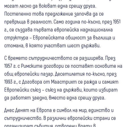
могат лесно да воюват една срещу друга.
Постепенно това предложение започва да се
превръща в реалност. Само година по-късно, през 1951
г., се създава първата европейска наднационална
структура – Европейската общност за въглища и
стомана, в която участват шест държави.
С времето сътрудничеството се разширява. През
1957 г. с Римските договори се поставят основите на
общ европейски пазар. Десетилетия по-късно, през
1993 г., с Договора от Маастрихт се ражда и самият
Европейски съюз – съюз на държави, които избират
да работят заедно, вместо една срещу друга.
Днес Денят на Европа е символ на мир, единство и
сътрудничество. В различни европейски страни се
организират събития, отворени врати в