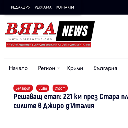
РЕДАКЦИЯ
РЕКЛАМА
КОНТАКТИ
Начало
Регион
Крими
България
България
Свят
Спорт
Решаващ етап: 221 км през Стара п
силите в Джиро д’Италия