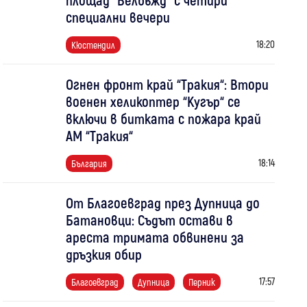
специални вечери
18:20
Кюстендил
Огнен фронт край “Тракия“: Втори
военен хеликоптер “Кугър“ се
включи в битката с пожара край
АМ “Тракия“
18:14
България
От Благоевград през Дупница до
Батановци: Съдът остави в
ареста тримата обвинени за
дръзкия обир
17:57
Благоевград
Дупница
Перник