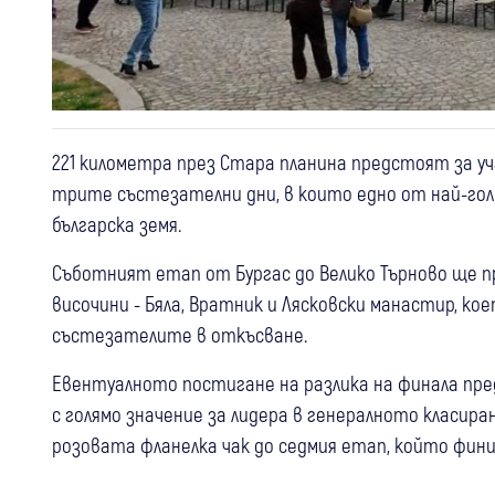
221 километра през Стара планина предстоят за у
трите състезателни дни, в които едно от най-гол
българска земя.
Съботният етап от Бургас до Велико Търново ще 
височини - Бяла, Вратник и Лясковски манастир, ко
състезателите в откъсване.
Евентуалното постигане на разлика на финала пре
с голямо значение за лидера в генералното класира
розовата фланелка чак до седмия етап, който фин