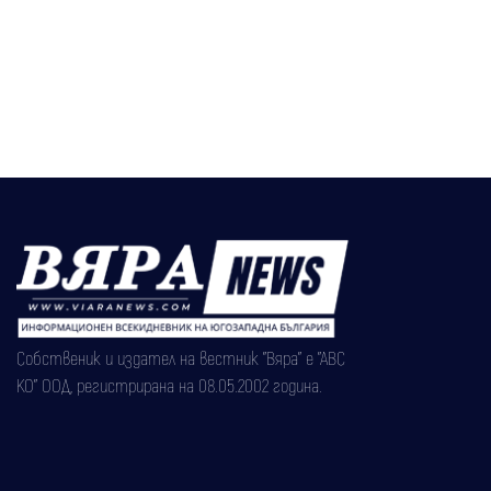
Собственик и издател на вестник "Вяра" е "АВС
КО" ООД, регистрирана на 08.05.2002 година.