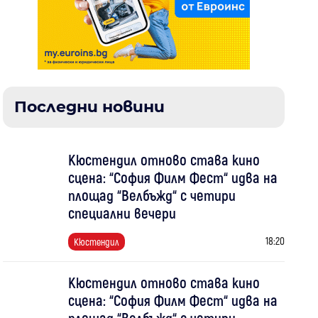
Последни новини
Кюстендил отново става кино
сцена: “София Филм Фест“ идва на
площад “Велбъжд“ с четири
специални вечери
18:20
Кюстендил
Кюстендил отново става кино
сцена: “София Филм Фест“ идва на
площад “Велбъжд“ с четири