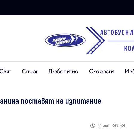
Свят
Спорт
Любопитно
Скорости
Из
ланина поставят на изпитание
580
09 май