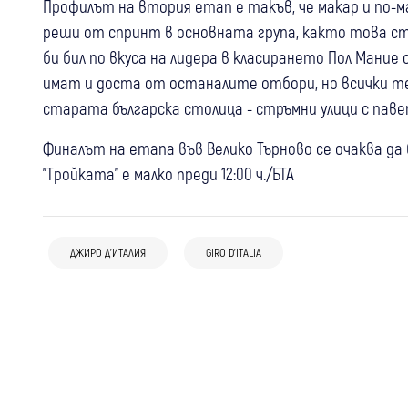
Профилът на втория етап е такъв, че макар и по-м
реши от спринт в основната група, както това с
би бил по вкуса на лидера в класирането Пол Мание
имат и доста от останалите отбори, но всички те
старата българска столица - стръмни улици с паве
Финалът на етапа във Велико Търново се очаква да б
"Тройката" е малко преди 12:00 ч./БТА
15 май
Самоков
България
Любопитно
11 май
Самоков
Спорт
История с щастлив край:
12 май
Джанлоренцо Бленджини сред
България
Спорт
Любопитно
“Динозаврите“ от Джиро д’Италия си
ДЖИРО Д’ИТАЛИЯ
GIRO D’ITALIA
публиката в Самоков: Италианският
Динозаврите от Giro d’Italia Grande
върнаха изгубената халка
селекционер се потопи в магията на
Partenza имат нужда от съдействие
Джирото