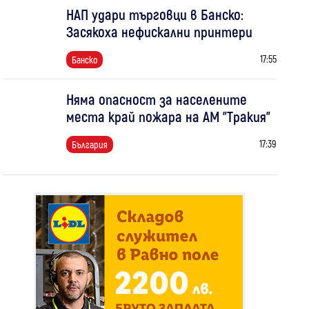
НАП удари търговци в Банско:
Засякоха нефискални принтери
17:55
Банско
Няма опасност за населените
места край пожара на АМ "Тракия"
17:39
България