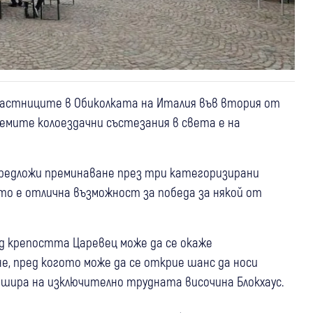
частниците в Обиколката на Италия във втория от
емите колоездачни състезания в света е на
предложи преминаване през три категоризирани
ето е отлична възможност за победа за някой от
д крепостта Царевец може да се окаже
не, пред когото може да се открие шанс да носи
ишира на изключително трудната височина Блокхаус.