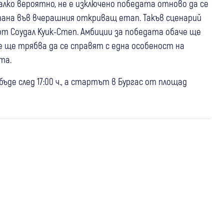
алко вероятно, не е изключено победата отново да се
тана във вчерашния откриващ етап. Такъв сценарий
 от Соудал Куик-Степ. Амбиции за победата обаче ще
 ще трябва да се справят с една особеност на
та.
ъде след 17:00 ч., а стартът в Бургас от площад
12 май
Самоков
България
Любопитно
11 май
България
11 май
Долна баня
Костенец
Самоков
Мисия “Халка“: Семейство “Дино“ от
Незрящият Виктор Асенов –
След розовата еуфория на Giro d’Italia:
Боровец търси изгубения си символ
несломимият герой, който разплака и
Самоков, Костенец и Долна баня вече са
след Джирото в България (Обновено)
вдъхнови Джиро д’Италия (Видео,
част от голямата история
Снимки)