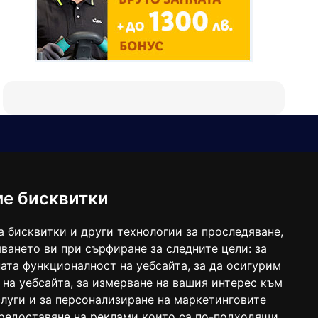
Е-мейл
Следвайте ни:
viaranews@gmail.com
balgarkanews@gmail.com
ме бисквитки
viara_reklama@mail.bg
а бисквитки и други технологии за проследяване,
ването ви при сърфиране за следните цели:
за
ата функционалност на уебсайта
,
за да осигурим
 на уебсайта
,
за измерване на вашия интерес към
луги и за персонализиране на маркетинговите
предоставяне на реклами които са по-подходящи