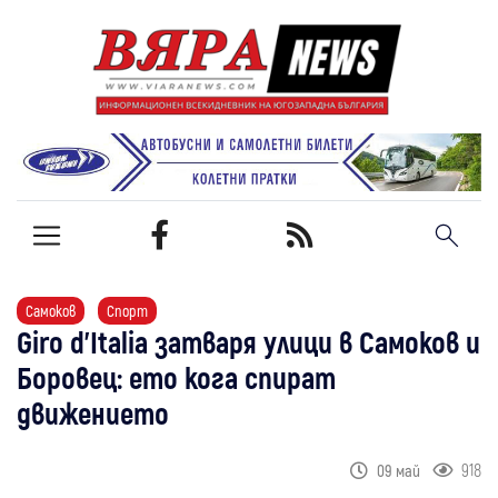
Самоков
Спорт
Giro d’Italia затваря улици в Самоков и
Боровец: ето кога спират
движението
918
09 май