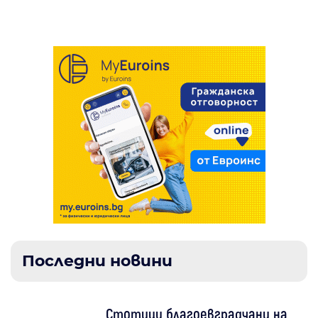
безплатно жители и гости на града
Последни новини
Стотици благоевградчани на