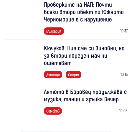
Проверките на НАП: Почти
всеки втори обект по Южното
Черноморие е с нарушение
10:37
България
Кючуков: Ние сме си виновни, но
за втори пореден мач ни
ощетяват
10:15
Дупница
Спорт
Лятото в Боровец продължава с
музика, танци и гръцка вечер
10:06
Самоков