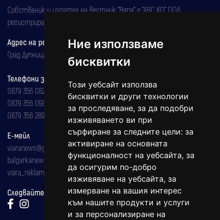
Собственик и издател на вестник "Вяра" е "АВС КО" ООД,
регистрирана на 08.05.2002 година.
Адрес на редакцията
Ние използваме
Град Дупница, ул.''Христо Ботев" 43
бисквитки
Телефони за реклама и абонаменти
Този уебсайт използва
0879 356 082
бисквитки и други технологии
0879 356 098
за проследяване, за да подобри
0879 356 289
изживяването ви при
сърфиране за следните цели:
за
Е-мейл
активиране на основната
viaranews@gmail.com
функционалност на уебсайта
,
за
balgarkanews@gmail.com
да осигурим по-добро
viara_reklama@mail.bg
изживяване на уебсайта
,
за
измерване на вашия интерес
Следвайте ни:
към нашите продукти и услуги
и за персонализиране на