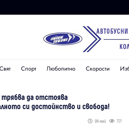
Свят
Спорт
Любопитно
Скорости
Из
я трябва да отстоява
алното си достойнство и свобода!
701
09 май