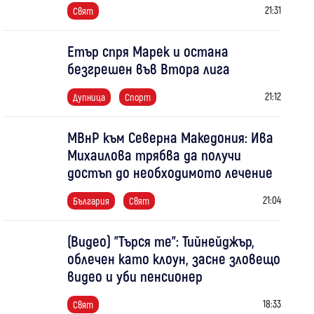
21:31
Свят
Етър спря Марек и остана
безгрешен във Втора лига
21:12
Дупница
Спорт
МВнР към Северна Македония: Ива
Михаилова трябва да получи
достъп до необходимото лечение
21:04
България
Свят
(Видео) "Търся те": Тийнейджър,
облечен като клоун, засне зловещо
видео и уби пенсионер
18:33
Свят