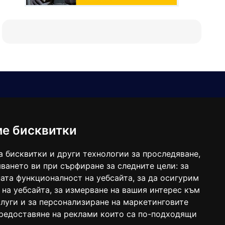
Е-мейл
Следвайте ни:
viaranews@gmail.com
balgarkanews@gmail.com
ме бисквитки
viara_reklama@mail.bg
а бисквитки и други технологии за проследяване,
ването ви при сърфиране за следните цели:
за
ата функционалност на уебсайта
,
за да осигурим
 на уебсайта
,
за измерване на вашия интерес към
луги и за персонализиране на маркетинговите
предоставяне на реклами които са по-подходящи