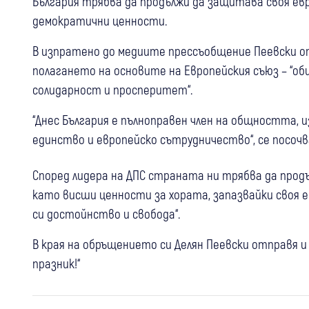
България трябва да продължи да защитава своя ев
демократични ценности.
В изпратено до медиите прессъобщение Пеевски от
полагането на основите на Европейския съюз – “об
солидарност и просперитет“.
“Днес България е пълноправен член на общността, 
единство и европейско сътрудничество“, се посочв
Според лидера на ДПС страната ни трябва да про
като висши ценности за хората, запазвайки своя
си достойнство и свобода“.
В края на обръщението си Делян Пеевски отправя и
празник!“
25 юли
България
22 юли
България
Хамид Хамид: Демерджиев е в паника,
22 юли
България