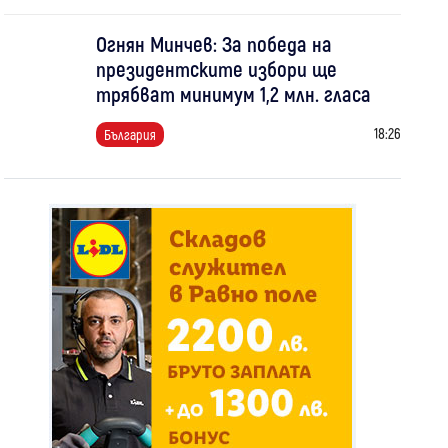
Огнян Минчев: За победа на
президентските избори ще
трябват минимум 1,2 млн. гласа
18:26
България