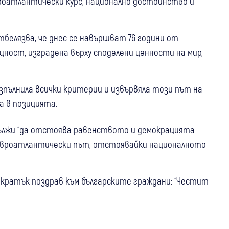
роатлантически курс, национално достойнство и
белязва, че днес се навършват 76 години от
щност, изградена върху споделени ценности на мир,
изпълнила всички критерии и извървяла този път на
а в позицията.
дължи “да отстоява равенството и демокрацията
 евроатлантически път, отстоявайки националното
 кратък поздрав към българските граждани: “Честит
25 юли
България
Данъчната ревизия на Демерджиев без
нарушения: От НАП обаче не могат да
17 юли
България
22 юли
България