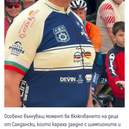
Особено вълнуващ момент бе включването на деца
от Сандански, които караха заедно с шампионите и