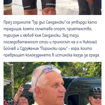
През годините “Тур дьо Сандански“ се утвърди като
традиция, която съчетава спорт, приятелство,
туризъм и любов към Сандански. Зад тази
последователност стои и приносът на г-н Николай
Бойчев и Сдружение “Пирински орли“ – хора, които
превръщат колоезденето в истинска кауза за града.