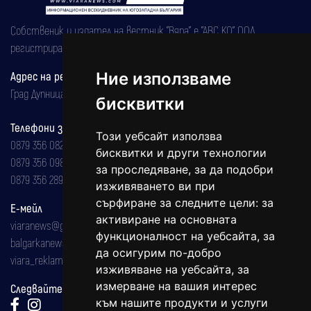
Собственик и издател на вестник "Вяра" е "АВС КО" ООД,
регистрирана на 08.05.2002 година.
Адрес на редакцията
Ние използваме
Град Дупница, ул.''Христо Ботев" 43
бисквитки
Телефони за реклама и абонаменти
Този уебсайт използва
0879 356 082
бисквитки и други технологии
0879 356 098
за проследяване, за да подобри
0879 356 289
изживяването ви при
сърфиране за следните цели:
за
Е-мейл
активиране на основната
viaranews@gmail.com
функционалност на уебсайта
,
за
balgarkanews@gmail.com
да осигурим по-добро
viara_reklama@mail.bg
изживяване на уебсайта
,
за
измерване на вашия интерес
Следвайте ни:
към нашите продукти и услуги