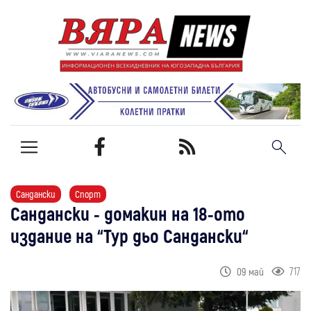
Сандански
Спорт
Сандански - домакин на 18-ото
издание на “Тур дьо Сандански“
717
09 май