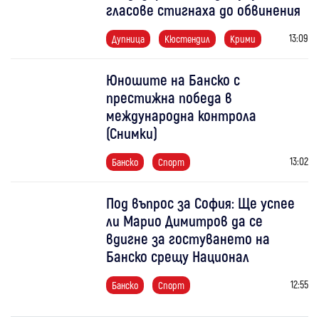
гласове стигнаха до обвинения
13:09
Дупница
Кюстендил
Крими
Юношите на Банско с
престижна победа в
международна контрола
(Снимки)
13:02
Банско
Спорт
Под въпрос за София: Ще успее
ли Марио Димитров да се
вдигне за гостуването на
Банско срещу Национал
12:55
Банско
Спорт