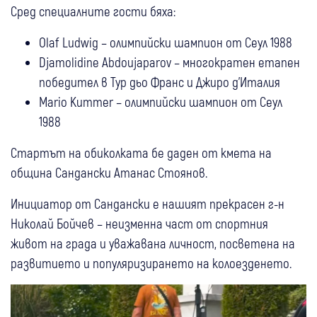
Сред специалните гости бяха:
Olaf Ludwig – олимпийски шампион от Сеул 1988
Djamolidine Abdoujaparov – многократен етапен
победител в Тур дьо Франс и Джиро д’Италия
Mario Kummer – олимпийски шампион от Сеул
1988
Стартът на обиколката бе даден от кмета на
община Сандански Атанас Стоянов.
Инициатор от Сандански е нашият прекрасен г-н
Николай Бойчев – неизменна част от спортния
живот на града и уважавана личност, посветена на
развитието и популяризирането на колоезденето.