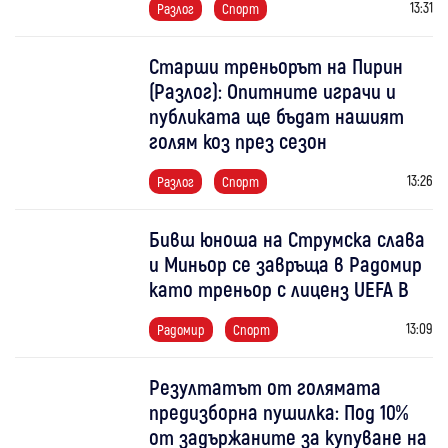
13:31
Разлог
Спорт
Старши треньорът на Пирин
(Разлог): Опитните играчи и
публиката ще бъдат нашият
голям коз през сезон
13:26
Разлог
Спорт
Бивш юноша на Струмска слава
и Миньор се завръща в Радомир
като треньор с лиценз UEFA B
13:09
Радомир
Спорт
Резултатът от голямата
предизборна пушилка: Под 10%
от задържаните за купуване на