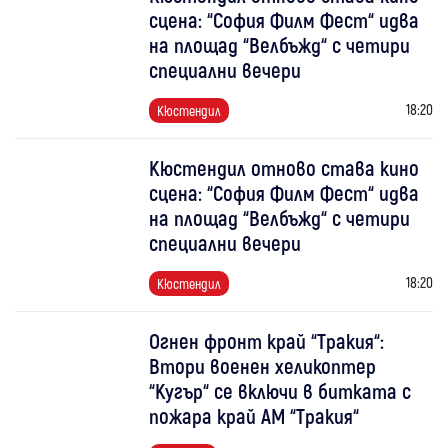
сцена: “София Филм Фест“ идва
на площад “Велбъжд“ с четири
специални вечери
18:20
Кюстендил
Кюстендил отново става кино
сцена: “София Филм Фест“ идва
на площад “Велбъжд“ с четири
специални вечери
18:20
Кюстендил
Огнен фронт край “Тракия“:
Втори военен хеликоптер
“Кугър“ се включи в битката с
пожара край АМ “Тракия“