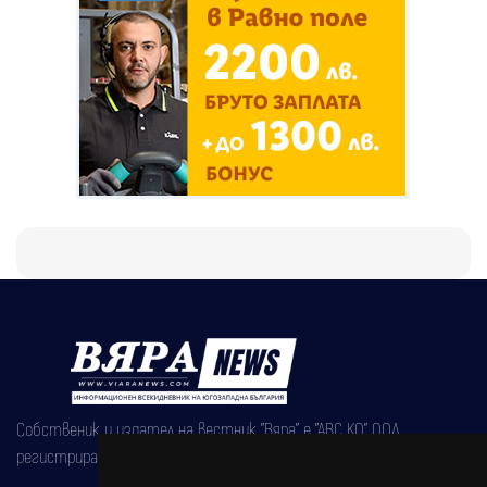
Собственик и издател на вестник "Вяра" е "АВС КО" ООД,
регистрирана на 08.05.2002 година.