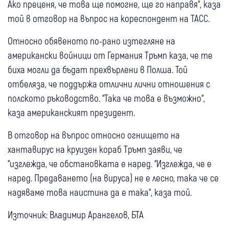
Ако преценя, че това ще помогне, ще го направя“, каза
той в отговор на въпрос на кореспондент на ТАСС.
Относно обявеното по-рано изтегляне на
американски войници от Германия Тръмп каза, че те
биха могли да бъдат прехвърлени в Полша. Той
отбеляза, че поддържа отлични лични отношения с
полското ръководство. “Така че това е възможно“,
каза американският президент.
В отговор на въпрос относно огнището на
хантавирус на круизен кораб Тръмп заяви, че
“изглежда, че обстановката е наред. “Изглежда, че е
наред. Предаването (на вируса) не е лесно, така че се
надяваме това наистина да е така“, каза той.
Източник: Владимир Арангелов, БТА