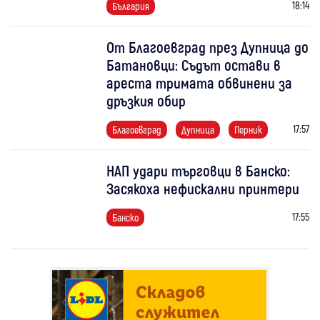
18:14
България
От Благоевград през Дупница до
Батановци: Съдът остави в
ареста тримата обвинени за
дръзкия обир
17:57
Благоевград
Дупница
Перник
НАП удари търговци в Банско:
Засякоха нефискални принтери
17:55
Банско