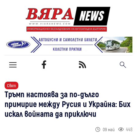
Свят
Тръмп настоява за по-дълго
примирие между Русия и Украйна: Бих
искал войната да приключи
448
09 май