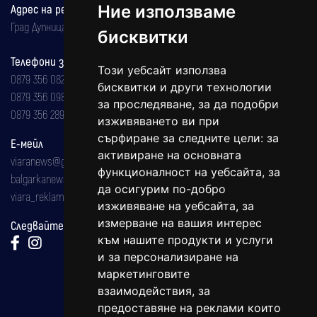
Ние използваме
Адрес на редакцията
Град Дупница, ул.''Христо Ботев" 43
бисквитки
Телефони за реклама и абонаменти
Този уебсайт използва
0879 356 082
бисквитки и други технологии
0879 356 098
за проследяване, за да подобри
0879 356 289
изживяването ви при
сърфиране за следните цели:
за
Е-мейл
активиране на основната
viaranews@gmail.com
функционалност на уебсайта
,
за
balgarkanews@gmail.com
да осигурим по-добро
viara_reklama@mail.bg
изживяване на уебсайта
,
за
измерване на вашия интерес
Следвайте ни:
към нашите продукти и услуги
и за персонализиране на
маркетинговите
взаимодействия
,
за
предоставяне на реклами които