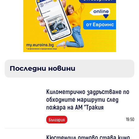
Последни новини
Километрично задръстване по
обходните маршрути след
пожара на АМ "Тракия
19:50
България
Кюстендил отново става кино