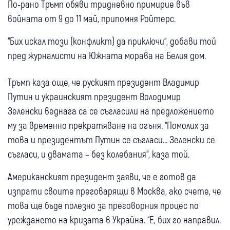
По-рано Тръмп обяви тридневно примирие във
войната от 9 до 11 май, припомня Ройтерс.
“Бих искал този (конфликт) да приключи“, добави той
пред журналисти на Южната морава на Белия дом.
Тръмп каза още, че руският президент Владимир
Путин и украинският президент Володимир
Зеленски веднага са се съгласили на предложението
му за временно прекратяване на огъня. “Помолих за
това и президентът Путин се съгласи... Зеленски се
съгласи, и двамата – без колебания“, каза той.
Американският президент заяви, че е готов да
изпрати своите преговарящи в Москва, ако счете, че
това ще бъде полезно за преговорния процес по
уреждането на кризата в Украйна. “Е, бих го направил.