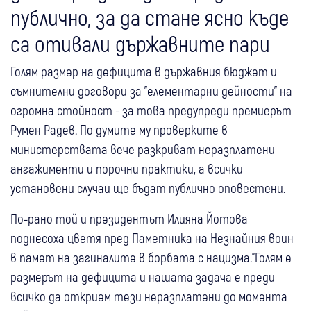
публично, за да стане ясно къде
са отивали държавните пари
Голям размер на дефицита в държавния бюджет и
съмнителни договори за "елементарни дейности" на
огромна стойност - за това предупреди премиерът
Румен Радев. По думите му проверките в
министерствата вече разкриват неразплатени
ангажименти и порочни практики, а всички
установени случаи ще бъдат публично оповестени.
По-рано той и президентът Илияна Йотова
поднесоха цветя пред Паметника на Незнайния воин
в памет на загиналите в борбата с нацизма."Голям е
размерът на дефицита и нашата задача е преди
всичко да открием тези неразплатени до момента