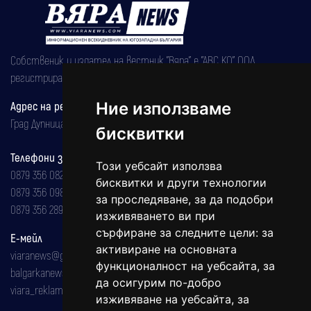
Собственик и издател на вестник "Вяра" е "АВС КО" ООД,
регистрирана на 08.05.2002 година.
Адрес на редакцията
Ние използваме
Град Дупница, ул.''Христо Ботев" 43
бисквитки
Телефони за реклама и абонаменти
Този уебсайт използва
0879 356 082
бисквитки и други технологии
0879 356 098
за проследяване, за да подобри
0879 356 289
изживяването ви при
сърфиране за следните цели:
за
Е-мейл
активиране на основната
viaranews@gmail.com
функционалност на уебсайта
,
за
balgarkanews@gmail.com
да осигурим по-добро
viara_reklama@mail.bg
изживяване на уебсайта
,
за