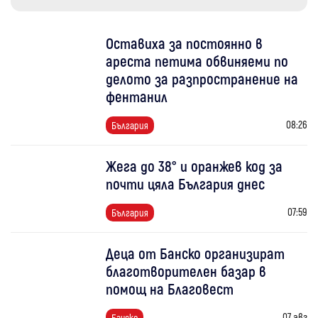
Оставиха за постоянно в
ареста петима обвиняеми по
делото за разпространение на
фентанил
08:26
България
Жега до 38° и оранжев код за
почти цяла България днес
07:59
България
Деца от Банско организират
благотворителен базар в
помощ на Благовест
07 авг
Банско