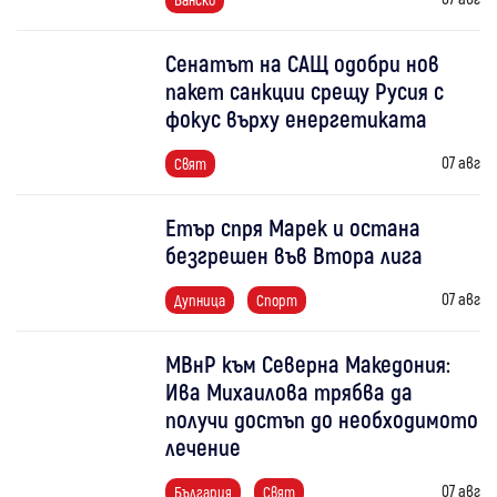
Сенатът на САЩ одобри нов
пакет санкции срещу Русия с
фокус върху енергетиката
07 авг
Свят
Етър спря Марек и остана
безгрешен във Втора лига
07 авг
Дупница
Спорт
МВнР към Северна Македония:
Ива Михаилова трябва да
получи достъп до необходимото
лечение
07 авг
България
Свят