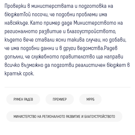
Проверки в министерствата и подготовка на
бюджетТой посочи, че подобни проблеми има
навсякъде. Като пример даде Министерството на
регионалното развитие и благоустройството,
където вече ставали ясни такива случаи, но добави,
че има подобни данни и в други ведомства.Радев
допълни, че служебното правителство ще направи
всичко възможно да подготви реалистичен бюджет в
кратък срок.
РУМЕН РАДЕВ
ПРЕМИЕР
МРРБ
06 авг
Банско
България
06 авг
България
05 авг
Банско
Радев за случая в Банско: Призовавам
“Възраждане“: Управляващите предадоха
04 авг
Благоевград
МИНИСТЕРСТВО НА РЕГИОНАЛНОТО РАЗВИТИЕ И БЛАГОУСТРОЙСТВОТО
“Кой пази децата ни?“: Андрей Гюров
всички, които посещават България да не
находището “Хан Тервел“ на Турция
Николай Денков избра Пирин за почивка:
поиска отговори от премиера Румен
рушат и да спазват благоприличие
03 авг
България
Бившият премиер с 20-километров
Радев за случая в Банско