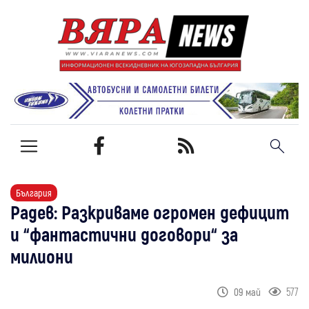
България
Радев: Разкриваме огромен дефицит
и “фантастични договори“ за
милиони
577
09 май