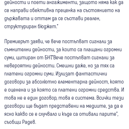
дейности и поети ангажименти, защото няма как да
се направи обективна преценка на състоянието на
държавата и оттам да се състави реален,
структуриран бюджет."
Премиерът заяви, че вече постъпват сигнали за
съмнителни дейности, за които са плащани огромни
суми, цитиран от БНТ."Вече постъпват сигнали за
невероятни дейности. Смешни даже, но за тях са
платени огромни суми. Излизат фантастични
договори за абсолютно елементарна дейност, която
е оценена и за която са платени огромни средства. И
това не е един договор, това е система. Всички тези
договори ще бъдат представени на медиите, за да е
ясно какво се е случвало и къде са отивали парите",
съобщи Радев.