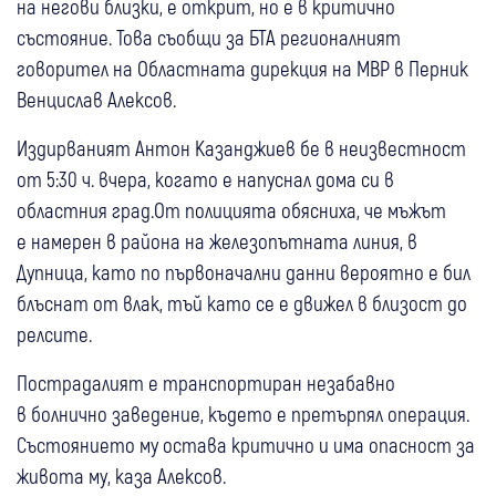
на негови близки, е открит, но е в критично
състояние. Това съобщи за БТА регионалният
говорител на Областната дирекция на МВР в Перник
Венцислав Алексов.
Издирваният Антон Казанджиев бе в неизвестност
от 5:30 ч. вчера, когато е напуснал дома си в
областния град.От полицията обясниха, че мъжът
е намерен в района на железопътната линия, в
Дупница, като по първоначални данни вероятно е бил
блъснат от влак, тъй като се е движел в близост до
релсите.
Пострадалият е транспортиран незабавно
в болнично заведение, където е претърпял операция.
Състоянието му остава критично и има опасност за
живота му, каза Алексов.