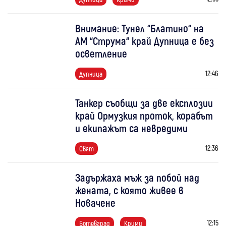
Внимание: Тунел “Блатино“ на
АМ “Струма“ край Дупница е без
осветление
12:46
Дупница
Танкер съобщи за две експлозии
край Ормузкия проток, корабът
и екипажът са невредими
12:36
Свят
Задържаха мъж за побой над
жената, с която живее в
Новачене
12:15
Ботевград
Крими