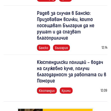
Радев за случая в Банско:
Призовавам всички, които
посещават България да не
рушат и да спазват
благоприличие
12:14
Банско
България
Кюстендилски полицай – водач
на служебно куче, получи
благодарност за работата си в
Поморие
12:09
Кюстендил
Крими