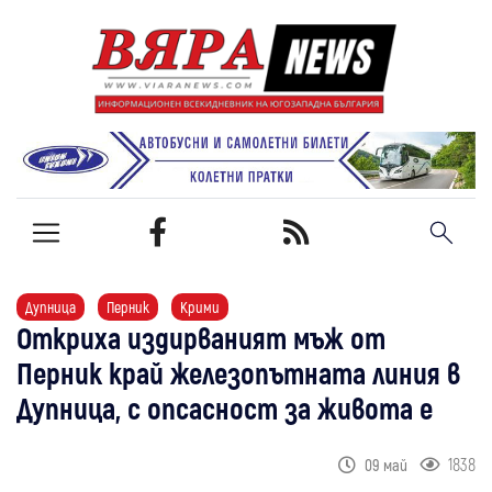
Дупница
Перник
Крими
Откриха издирваният мъж от
Перник край железопътната линия в
Дупница, с опсасност за живота е
1838
09 май