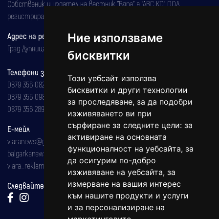
Собственик и издател на вестник "Вяра" е "АВС КО" ООД,
регистрирана на 08.05.2002 година.
Ние използваме
Адрес на редакцията
Град Дупница, ул.''Христо Ботев" 43
бисквитки
Телефони за реклама и абонаменти
Този уебсайт използва
0879 356 082
бисквитки и други технологии
0879 356 098
за проследяване, за да подобри
0879 356 289
изживяването ви при
сърфиране за следните цели:
за
Е-мейл
активиране на основната
viaranews@gmail.com
функционалност на уебсайта
,
за
balgarkanews@gmail.com
да осигурим по-добро
viara_reklama@mail.bg
изживяване на уебсайта
,
за
измерване на вашия интерес
Следвайте ни:
към нашите продукти и услуги
и за персонализиране на