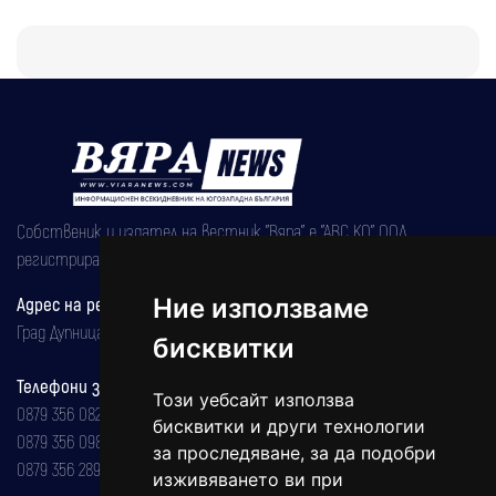
Собственик и издател на вестник "Вяра" е "АВС КО" ООД,
регистрирана на 08.05.2002 година.
Ние използваме
Адрес на редакцията
Град Дупница, ул.''Христо Ботев" 43
бисквитки
Телефони за реклама и абонаменти
Този уебсайт използва
0879 356 082
бисквитки и други технологии
0879 356 098
за проследяване, за да подобри
0879 356 289
изживяването ви при