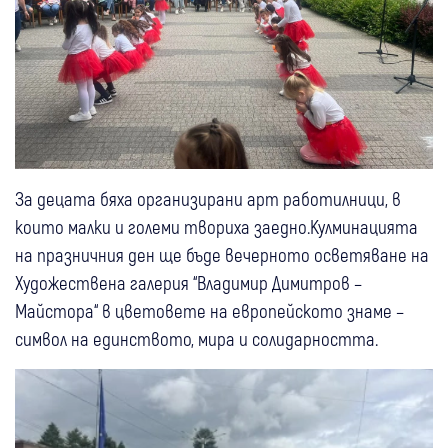
За децата бяха организирани арт работилници, в
които малки и големи твориха заедно.Кулминацията
на празничния ден ще бъде вечерното осветяване на
Художествена галерия “Владимир Димитров –
Майстора“ в цветовете на европейското знаме –
символ на единството, мира и солидарността.