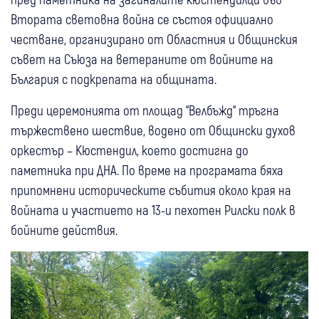
Втората световна война се състоя официално
честване, организирано от Областния и Общинския
съвет на Съюза на ветераните от войните на
България с подкрепата на общината.
Преди церемонията от площад “Велбъжд“ тръгна
тържествено шествие, водено от Общински духов
оркестър – Кюстендил, което достигна до
паметника при ДНА. По време на програмата бяха
припомнени историческите събития около края на
войната и участието на 13-и пехотен Рилски полк в
бойните действия.