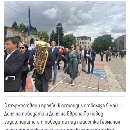
С тържествени прояви Кюстендил отбеляза 9 май –
Деня на победата и Деня на Европа.По повод
годишнината от победата над нацистка Германия
пред паметника на загиналите кюстендилци във