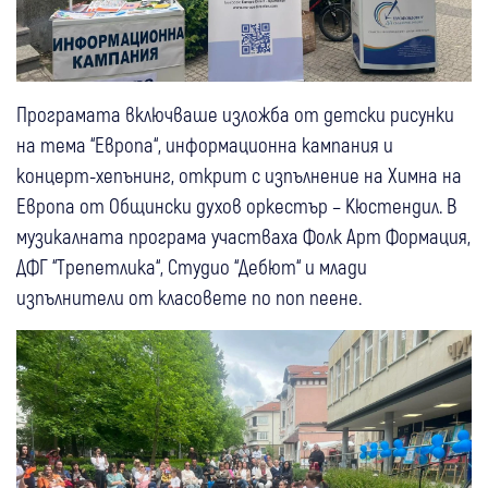
Програмата включваше изложба от детски рисунки
на тема “Европа“, информационна кампания и
концерт-хепънинг, открит с изпълнение на Химна на
Европа от Общински духов оркестър – Кюстендил. В
музикалната програма участваха Фолк Арт Формация,
ДФГ “Трепетлика“, Студио “Дебют“ и млади
изпълнители от класовете по поп пеене.