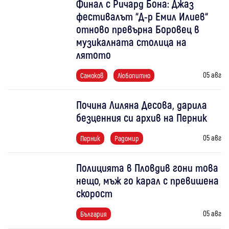
Финал с Ричард Бона: Джаз
фестивалът “Д-р Емил Илиев“
отново превърна Боровец в
музикалната столица на
лятото
05 авг
Самоков
Любопитно
Почина Лиляна Десова, дарила
безценния си архив на Перник
05 авг
Перник
Радомир
Полицията в Пловдив гони това
нещо, мъж го карал с превишена
скорост
05 авг
България