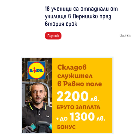
18 ученици са отпаднали от
училище в Пернишко през
втория срок
05 авг
Перник