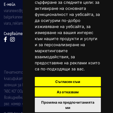
сърфиране за следните цели:
за
Е-мейл
активиране на основната
viaranews@gmail.com
функционалност на уебсайта
,
за
balgarkanews@gmail.com
да осигурим по-добро
viara_reklama@mail.bg
изживяване на уебсайта
,
за
измерване на вашия интерес
Следвайте ни:
към нашите продукти и услуги
и за персонализиране на
маркетинговите
взаимодействия
,
за
предоставяне на реклами които
са по-подходящи за вас
.
Печатното издание на вестника е регистрирано в националния
класификатор на печатните издания (Българска национална
Съгласен съм
агенция за ISSN) под номер: ISSN 1312-4722.
"АВС КО" ООД е притежател на марката: Вяра информационен
Аз отказвам
всекидневник на югозападна България, със свидетелство за марка
Промяна на предпочитанията
рег. номер: 47857/11.05.2004 година.
ми