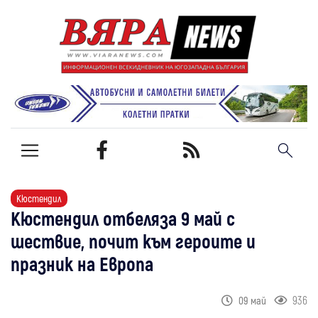
Кюстендил
Кюстендил отбеляза 9 май с
шествие, почит към героите и
празник на Европа
936
09 май