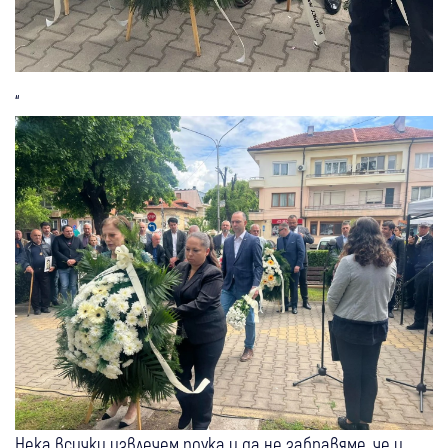
“
Нека всички извлечем поука и да не забравяме, че и