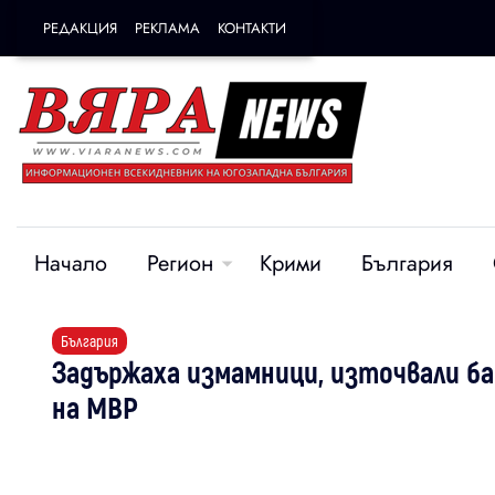
РЕДАКЦИЯ
РЕКЛАМА
КОНТАКТИ
Начало
Регион
Крими
България
България
Задържаха измамници, източвали б
на МВР