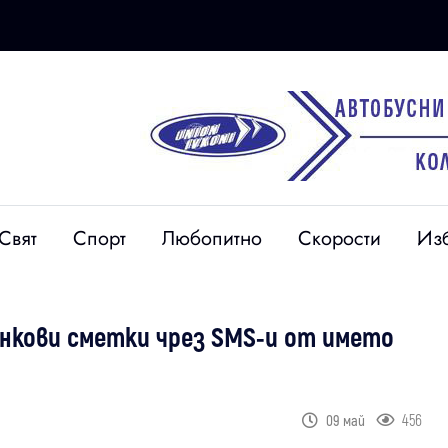
Свят
Спорт
Любопитно
Скорости
Из
анкови сметки чрез SMS-и от името
456
09 май