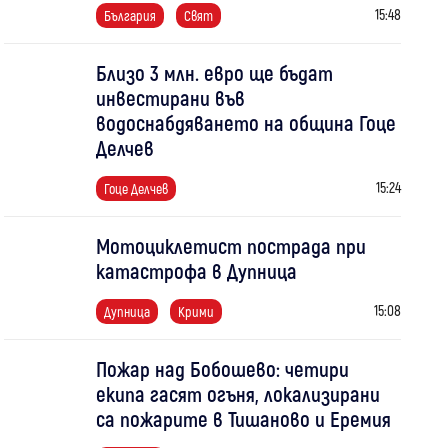
15:48
България
Свят
Близо 3 млн. евро ще бъдат
инвестирани във
водоснабдяването на община Гоце
Делчев
15:24
Гоце Делчев
Мотоциклетист пострада при
катастрофа в Дупница
15:08
Дупница
Крими
Пожар над Бобошево: четири
екипа гасят огъня, локализирани
са пожарите в Тишаново и Еремия