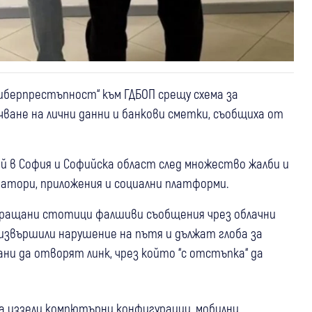
Киберпрестъпност“ към ГДБОП срещу схема за
ване на лични данни и банкови сметки, съобщиха от
ай в София и Софийска област след множество жалби и
атори, приложения и социални платформи.
зпращани стотици фалшиви съобщения чрез облачни
а извършили нарушение на пътя и дължат глоба за
и да отворят линк, чрез който “с отстъпка“ да
 иззели компютърни конфигурации, мобилни