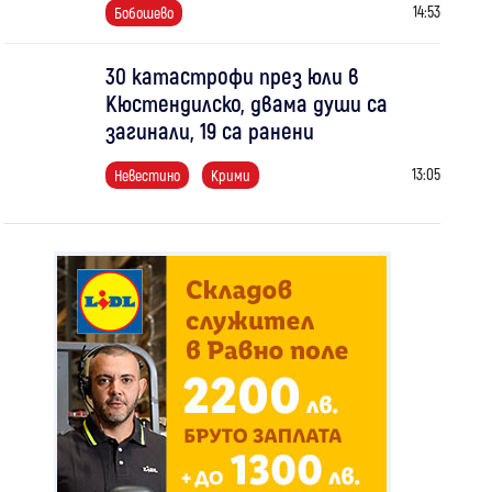
14:53
Бобошево
30 катастрофи през юли в
Кюстендилско, двама души са
загинали, 19 са ранени
13:05
Невестино
Крими