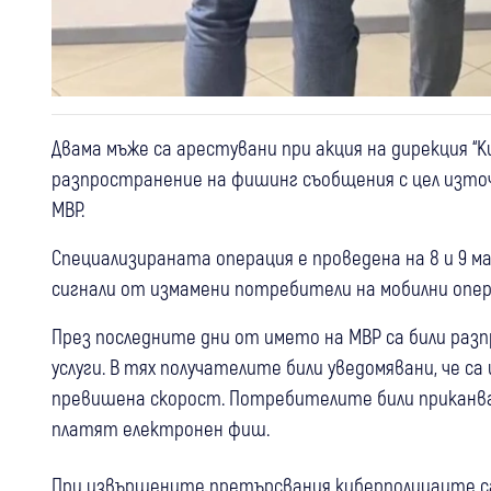
Двама мъже са арестувани при акция на дирекция “
разпространение на фишинг съобщения с цел източ
МВР.
Специализираната операция е проведена на 8 и 9 м
сигнали от измамени потребители на мобилни опер
През последните дни от името на МВР са били ра
услуги. В тях получателите били уведомявани, че с
превишена скорост. Потребителите били приканван
платят електронен фиш.
При извършените претърсвания киберполицаите са