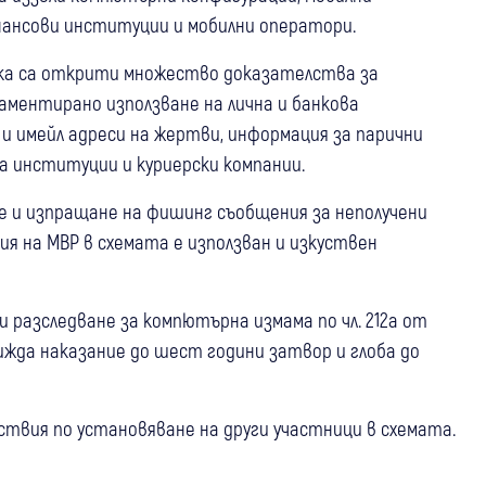
нансови институции и мобилни оператори.
рка са открити множество доказателства за
аментирано използване на лична и банкова
и имейл адреси на жертви, информация за парични
 институции и куриерски компании.
е и изпращане на фишинг съобщения за неполучени
я на МВР в схемата е използван и изкуствен
ди разследване за компютърна измама по чл. 212а от
ижда наказание до шест години затвор и глоба до
твия по установяване на други участници в схемата.