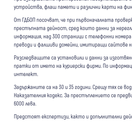
устройства, флаш памети и различни карти на фи
От ГДБОП посочват, че при първоначалната прове
престъпната дейност, сред които данни за нерегл
информация, над 300 страници с телефонни номера 
преводи и фалшиви домейни, имитиращи сайтове на
Разследващите са установили и данни за изготвян
пратки от името на куриерски фирми. По информаци
интелект.
Задържаните са на 30 и 35 години. Срещу тях се во
Наказателния кодекс. За престъплението се предв
6000 лева.
Предстоят експертизи, както и допълнителни дейс