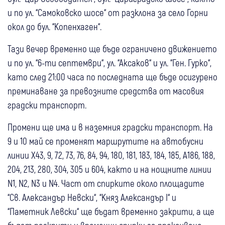
и по ул. “Самоковско шосе“ от разклона за село Горни
окол до бул. “Копенхаген“.
Тази вечер временно ще бъде ограничено движението
и по ул. “6-ти септември“, ул. “Аксаков“ и ул. “Ген. Гурко“,
като след 21:00 часа по последната ще бъде осигурено
преминаване за превозните средства от масовия
градски транспорт.
Промени ще има и в наземния градски транспорт. На
9 и 10 май се променят маршрутите на автобусни
линии Х43, 9, 72, 73, 76, 84, 94, 180, 181, 183, 184, 185, А186, 188,
204, 213, 280, 304, 305 и 604, както и на нощните линии
N1, N2, N3 и N4. Част от спирките около площадите
“Св. Александър Невски“, “Княз Александър I“ и
“Паметник Левски“ ще бъдат временно закрити, а ще