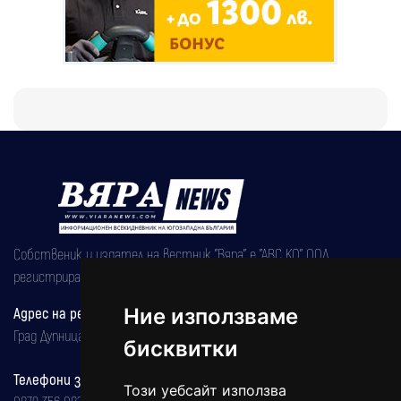
Собственик и издател на вестник "Вяра" е "АВС КО" ООД,
регистрирана на 08.05.2002 година.
Адрес на редакцията
Ние използваме
Град Дупница, ул.''Христо Ботев" 43
бисквитки
Телефони за реклама и абонаменти
Този уебсайт използва
0879 356 082