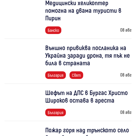
Медицински хеликоптер
помогна на двама туристи в
Пирин
08 авг
Банско
Външно привиква посланика на
Украйна заради дрона, тя пък не
била в страната
08 авг
България
Свят
Шефът на ДПС в Бургас Христо
Широков остава в ареста
08 авг
България
Пожар горя над трънското село