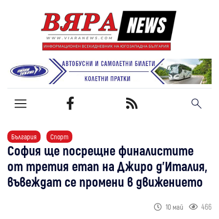
България
Спорт
София ще посрещне финалистите
от третия етап на Джиро д'Италия,
въвеждат се промени в движението
466
10 май