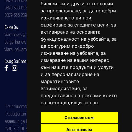
бисквитки и други технологии
0879 356 098
за проследяване, за да подобри
0879 356 289
изживяването ви при
сърфиране за следните цели:
за
Е-мейл
активиране на основната
viaranews@gmail.com
функционалност на уебсайта
,
за
balgarkanews@gmail.com
да осигурим по-добро
viara_reklama@mail.bg
изживяване на уебсайта
,
за
измерване на вашия интерес
Следвайте ни:
към нашите продукти и услуги
и за персонализиране на
маркетинговите
взаимодействия
,
за
предоставяне на реклами които
са по-подходящи за вас
.
Печатното издание на вестника е регистрирано в националния
класификатор на печатните издания (Българска национална
Съгласен съм
агенция за ISSN) под номер: ISSN 1312-4722.
"АВС КО" ООД е притежател на марката: Вяра информационен
Аз отказвам