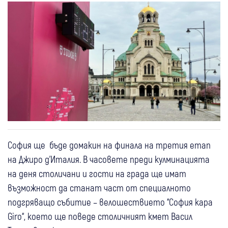
София ще бъде домакин на финала на третия етап
на Джиро д'Италия. В часовете преди кулминацията
на деня столичани и гости на града ще имат
възможност да станат част от специалното
подгряващо събитие – велошествието “София кара
Giro“, което ще поведе столичният кмет Васил