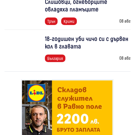
Слишовци, огнеборците
овладяха пламъците
08 авг
Трън
Крими
18-годишен уби чичо си с дървен
кол в главата
08 авг
България