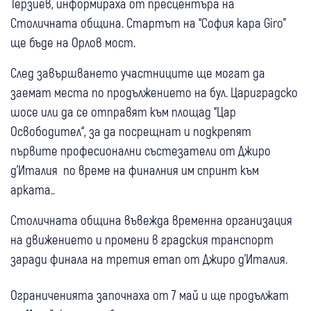
Терзиев, информираха от пресцентъра на
Столичната община. Стартът на “София кара Giro”
ще бъде на Орлов мост.
След завършването участниците ще могат да
заемат места по продължението на бул. Цариградско
шосе или да се отправят към площад “Цар
Освободител“, за да посрещнат и подкрепят
първите професионални състезатели от Джиро
д'Италия по време на финалния им спринт към
арката..
Столичната община въвежда временна организация
на движението и промени в градския транспорт
заради финала на третия етап от Джиро д'Италия.
Ограниченията започнаха от 7 май и ще продължат