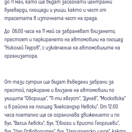
до 11 май, като ще бъдат засегнати централни
булеварди, площади и улици, както и част от
трасетата в източната част на града.
До 06:00 часа на 11 май се забраняват влизането,
престоят и паркирането на автомобили на площад
“Николай Гяуров“, с изключение на автомобилите на
организатора.
От тази сутрин ще бъдат въведени забрани за
престой, паркиране и влизане на автомобили по
улиците “Оборище“, “11-ти август“, “Дунав“, “Московска“
и в района на площад “Александър Невски“. От 12:00
часа поетапно ще се ограничава движението и по
бул. “Васил Левски“, бул. “Евлоги и Христо Георгиеви“,
бул. “Цар Освободител“, бул. “Цариградско шосе“, както