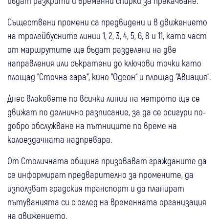
бъдат разкрити и временни спирки за прекачване.
Съществени промени са предвидени и в движението
на тролейбусните линии 1, 2, 3, 4, 5, 6, 8 и 11, като част
от маршрутите ще бъдат разделени на две
направления или съкратени до ключови точки като
площад “Сточна гара“, кино “Одеон“ и площад “Авиация“.
Днес влаковете по всички линии на метрото ще се
движат по делнично разписание, за да се осигури по-
добро обслужване на пътниците по време на
колоездачната надпревара.
От Столичната община призовават гражданите да
се информират предварително за промените, да
използват градския транспорт и да планират
пътуванията си с оглед на временната организация
на движението.