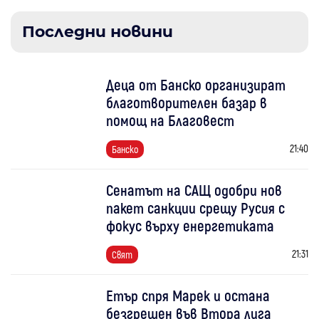
Последни новини
Деца от Банско организират
благотворителен базар в
помощ на Благовест
21:40
Банско
Сенатът на САЩ одобри нов
пакет санкции срещу Русия с
фокус върху енергетиката
21:31
Свят
Етър спря Марек и остана
безгрешен във Втора лига