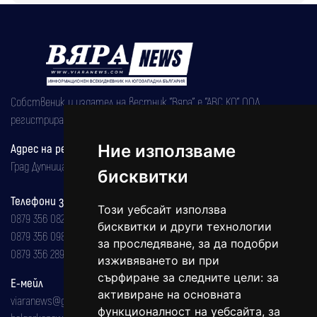
Собственик и издател на вестник "Вяра" е "АВС КО" ООД,
регистрирана на 08.05.2002 година.
Адрес на редакцията
Ние използваме
Град Дупница, ул.''Христо Ботев" 43
бисквитки
Телефони за реклама и абонаменти
Този уебсайт използва
0879 356 082
бисквитки и други технологии
0879 356 098
за проследяване, за да подобри
0879 356 289
изживяването ви при
сърфиране за следните цели:
за
Е-мейл
активиране на основната
viaranews@gmail.com
функционалност на уебсайта
,
за