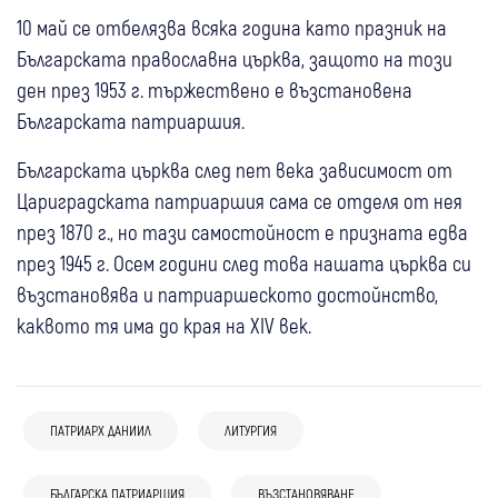
10 май се отбелязва всяка година като празник на
Българската православна църква, защото на този
ден през 1953 г. тържествено е възстановена
Българската патриаршия.
Българската църква след пет века зависимост от
Цариградската патриаршия сама се отделя от нея
през 1870 г., но тази самостойност е призната едва
през 1945 г. Осем години след това нашата църква си
възстановява и патриаршеското достойнство,
каквото тя има до края на XIV век.
05 авг
Дупница
05 авг
Дупница
Сапарева баня
(СНИМКИ) Стотици на поклонение пред
ПАТРИАРХ ДАНИИЛ
ЛИТУРГИЯ
(СНИМКИ) Патриарх Даниил отслужи
чудотворната Хавайска икона в Дупница,
водосвет при езерото Бъбрека: "Все
патриарх Даниил възглави вечерня в храм
04 авг
Самоков
05 авг
Дупница
БЪЛГАРСКА ПАТРИАРШИЯ
Сапарева баня
ВЪЗСТАНОВЯВАНЕ
05 авг
Ихтиман