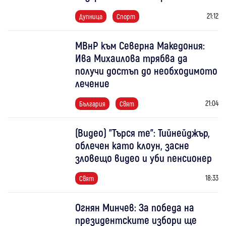
21:12
Дупница
Спорт
МВнР към Северна Македония:
Ива Михаилова трябва да
получи достъп до необходимото
лечение
21:04
България
Свят
(Видео) "Търся те": Тийнейджър,
облечен като клоун, засне
зловещо видео и уби пенсионер
18:33
Свят
Огнян Минчев: За победа на
президентските избори ще