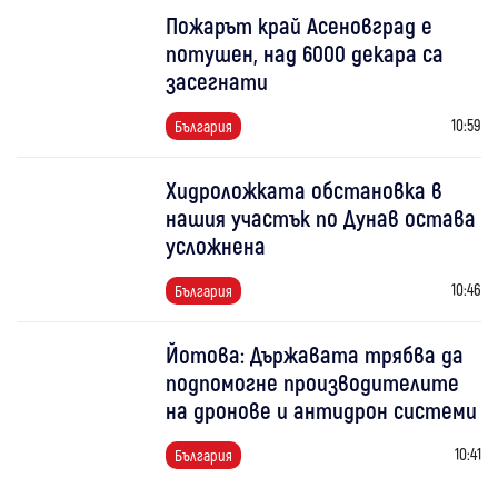
Пожарът край Асеновград е
потушен, над 6000 декара са
засегнати
10:59
България
Хидроложката обстановка в
нашия участък по Дунав остава
усложнена
10:46
България
Йотова: Държавата трябва да
подпомогне производителите
на дронове и антидрон системи
10:41
България