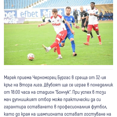
Марек приема Черноморец Бургас в среща от 32-ия
кръг на Втора лига. Двубоят ще се играе в понеделник
от 18:00 часа на стадион “Бончук“. При успех в този
мач дупнишкият отбор може практически да си
гарантира оставането в професионалния футбол,
като до края на шампионата остават гостуване на