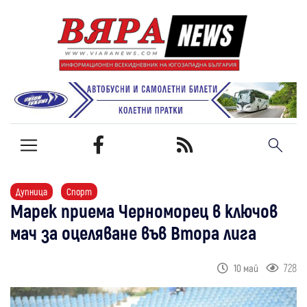
Дупница
Спорт
Марек приема Черноморец в ключов
мач за оцеляване във Втора лига
728
10 май