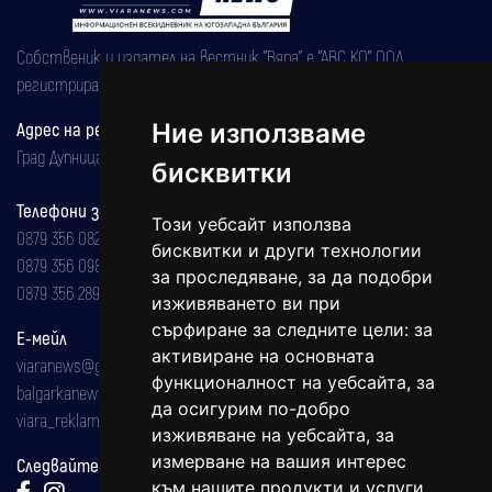
Собственик и издател на вестник "Вяра" е "АВС КО" ООД,
регистрирана на 08.05.2002 година.
Ние използваме
Адрес на редакцията
Град Дупница, ул.''Христо Ботев" 43
бисквитки
Телефони за реклама и абонаменти
Този уебсайт използва
0879 356 082
бисквитки и други технологии
0879 356 098
за проследяване, за да подобри
0879 356 289
изживяването ви при
сърфиране за следните цели:
за
Е-мейл
активиране на основната
viaranews@gmail.com
функционалност на уебсайта
,
за
balgarkanews@gmail.com
да осигурим по-добро
viara_reklama@mail.bg
изживяване на уебсайта
,
за
измерване на вашия интерес
Следвайте ни:
към нашите продукти и услуги