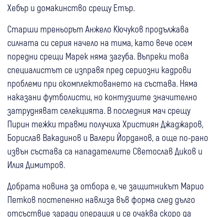
Хебър и домакинство срещу Етър.
Старши треньорът Анжело Кючуков продължава
силната си серия начело на тима, като вече осем
поредни срещи Марек няма загуба. Въпреки това
специалистът се изправя пред сериозни кадрови
проблеми при окомплектоването на състава. Няма
наказани футболисти, но контузиите значително
затрудняват селекцията. В последния мач срещу
Пирин тежки травми получиха Християн Джаджаров,
Борислав Вакадинов и Валери Йорданов, а още по-рано
извън състава са нападателите Светослав Диков и
Илия Димитров.
Добрата новина за отбора е, че защитникът Марио
Петков постепенно навлиза във форма след дълго
отсъствие заради операция и се очаква скоро да