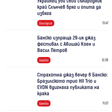
Украинец уби свой сънародник
край Слънчев бряг и опита да
избяга
13:47
България
Банско изпраща 29-ия джаз
фестивал с Авишай Коен и
Васил Петров
12:39
Банско
Страхотна джаз вечер в Банско:
Бразилското трио HII Trio и
EVDN вдигнаха публиката на
крака
11:07
Банско