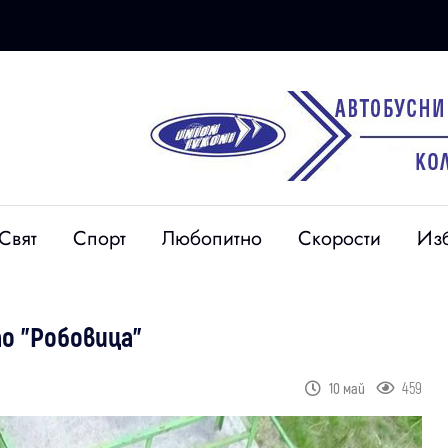
Свят
Спорт
Любопитно
Скорости
Из
о "Робовица"
459
10 май