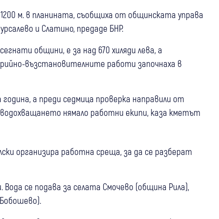
1200 м. в планината, съобщиха от общинската управа
Мурсалево и Слатино, предаде БНР.
егнати общини, е за над 670 хиляди лева, а
варийно-възстановителните работи започнаха в
 година, а преди седмица проверка направили от
и водохващането нямало работни екипи, каза кметът
ски организира работна среща, за да се разберат
 Вода се подава за селата Смочево (община Рила),
 Бобошево).