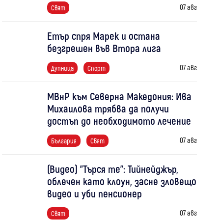
07 авг
Свят
Етър спря Марек и остана
безгрешен във Втора лига
07 авг
Дупница
Спорт
МВнР към Северна Македония: Ива
Михаилова трябва да получи
достъп до необходимото лечение
07 авг
България
Свят
(Видео) "Търся те": Тийнейджър,
облечен като клоун, засне зловещо
видео и уби пенсионер
07 авг
Свят