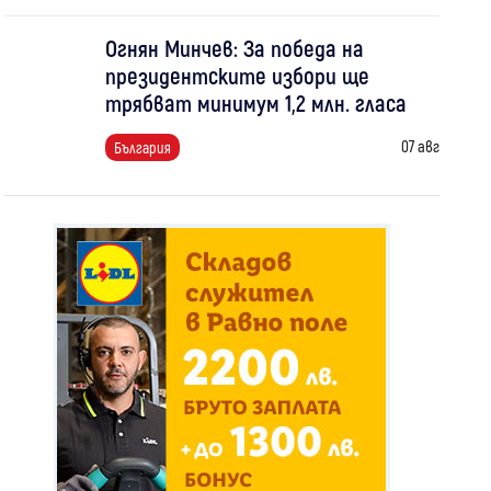
Огнян Минчев: За победа на
президентските избори ще
трябват минимум 1,2 млн. гласа
07 авг
България