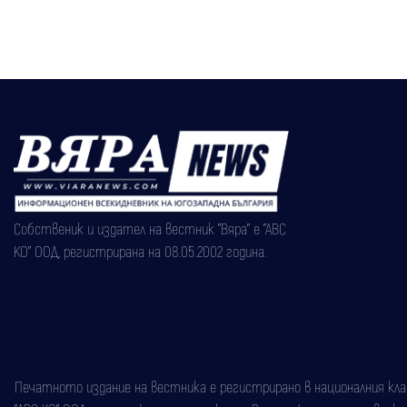
Собственик и издател на вестник "Вяра" е "АВС
КО" ООД, регистрирана на 08.05.2002 година.
Печатното издание на вестника е регистрирано в националния класи