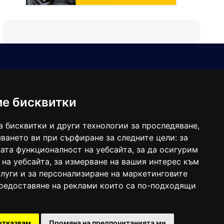
Е-мейл
Следвайте ни:
viaranews@gmail.com
balgarkanews@gmail.com
ме бисквитки
viara_reklama@mail.bg
а бисквитки и други технологии за проследяване,
ването ви при сърфиране за следните цели:
за
ата функционалност на уебсайта
,
за да осигурим
 на уебсайта
,
за измерване на вашия интерес към
луги и за персонализиране на маркетинговите
предоставяне на реклами които са по-подходящи
 под номер: ISSN 1312-4722.
отказвам
Промяна на предпочитанията ми