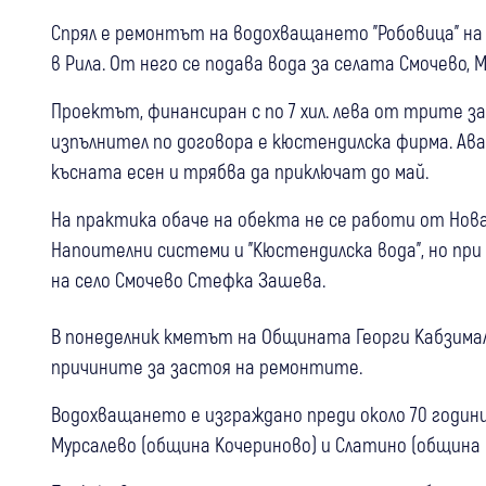
Спрял е ремонтът на водохващането "Робовица" на 
в Рила. От него се подава вода за селата Смочево, 
Проектът, финансиран с по 7 хил. лева от трите зас
изпълнител по договора е кюстендилска фирма. А
късната есен и трябва да приключат до май.
На практика обаче на обекта не се работи от Нова
Напоителни системи и "Кюстендилска вода", но пр
на село Смочево Стефка Зашева.
В понеделник кметът на Общината Георги Кабзимал
причините за застоя на ремонтите.
Водохващането е изграждано преди около 70 години.
Мурсалево (община Кочериново) и Слатино (община