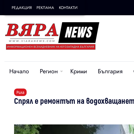
РЕДАКЦИЯ
РЕКЛАМА
КОНТАКТИ
Начало
Регион
Крими
България
Рила
Спрял е ремонтът на водохващанет