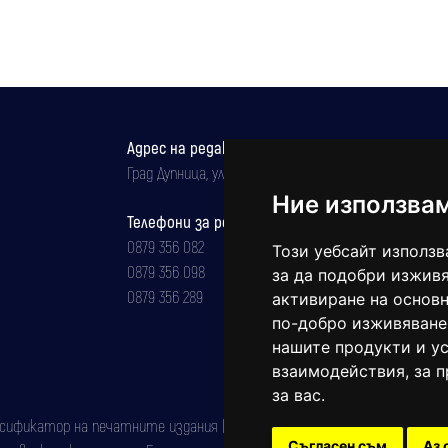
Адрес на редакцията
Град Дупница, ул.''Христо Ботев" 43
Ние използва
Телефони за реклама и абонаменти
0879 356 082
Този уебсайт използв
0879 356 098
за да подобри изживя
0879 356 289
активиране на основн
по-добро изживяване
нашите продукти и ус
взаимодействия
,
за 
за вас
.
фикатор на печатните издания (Българска национална агенция за ISSN)
Съгласен съм
Аз 