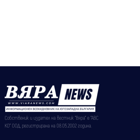
Собственик и издател на вестник "Вяра" е "АВС
КО" ООД, регистрирана на 08.05.2002 година.