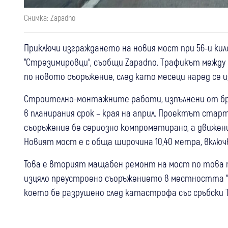
Снимка: Zapadno
Приключи изграждането на новия мост при 56-и кило
“Стрезимировци“, съобщи Zapadno. Трафикът между 
по новото съоръжение, след като месеци наред се 
Строително-монтажните работи, изпълнени от бр
в планирания срок – края на април. Проектът стар
съоръжение бе сериозно компрометирано, а движени
Новият мост е с обща широчина 10,40 метра, вклю
Това е вторият мащабен ремонт на мост по това т
изцяло преустроено съоръжението в местността “Се
което бе разрушено след катастрофа със сръбски Т
04 авг
Перник
31 юли
Бобов дол