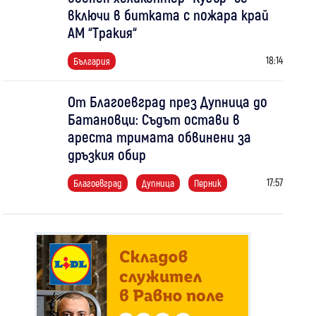
включи в битката с пожара край
АМ “Тракия“
18:14
България
От Благоевград през Дупница до
Батановци: Съдът остави в
ареста тримата обвинени за
дръзкия обир
17:57
Благоевград
Дупница
Перник