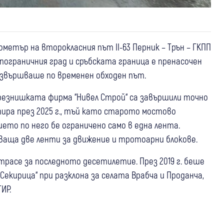
метър на второкласния път II-63 Перник – Трън – ГКПП
пограничния град и сръбската граница е пренасочен
извършваше по временен обходен път.
езнишката фирма “Нивел Строй“ са завършили точно
тира през 2025 г., тъй като старото мостово
ето по него бе ограничено само в една лента.
чваща две ленти за движение и тротоарни блокове.
расе за последното десетилетие. През 2019 г. беше
кирица“ при разклона за селата Врабча и Проданча,
ИР.