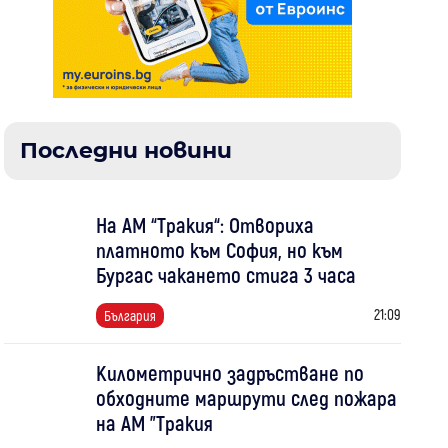
Последни новини
На АМ “Тракия“: Отвориха
платното към София, но към
Бургас чакането стига 3 часа
21:09
България
Километрично задръстване по
обходните маршрути след пожара
на АМ "Тракия