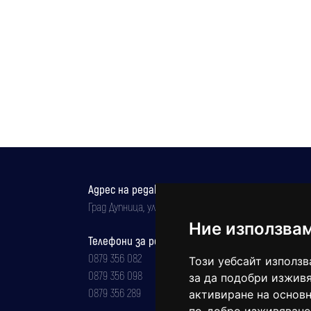
Адрес на редакцията
Град Дупница, ул.''Христо Ботев" 43
Ние използва
Телефони за реклама и абонаменти
0879 356 082
Този уебсайт използв
0879 356 098
за да подобри изживя
0879 356 289
активиране на основн