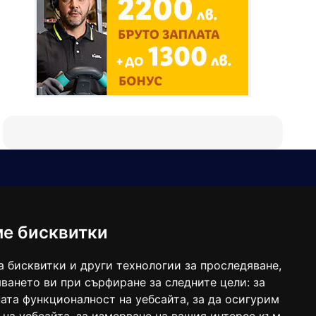
Е-мейл
Следвайте ни:
viaranews@gmail.com
balgarkanews@gmail.com
ме бисквитки
viara_reklama@mail.bg
а бисквитки и други технологии за проследяване,
ването ви при сърфиране за следните цели:
за
ата функционалност на уебсайта
,
за да осигурим