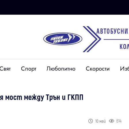
Свят
Спорт
Любопитно
Скорости
Из
ия мост между Трън и ГКПП
614
10 май