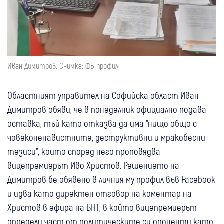
Иван Димитров. Снимка: ФБ профил
Областният управител на Софийска област Иван
Димитров обяви, че в понеделник официално подава
оставка, тъй като отказва да има “нищо общо с
човеконенавистните, деструктивни и мракобесни
тезиси“, които според него проповядва
вицепремиерът Иво Христов. Решението на
Димитров бе обявено в личния му профил във Facebook
и идва като директен отговор на коментар на
Христов в ефира на БНТ, в който вицепремиерът
определи част от политическите си опоненти като