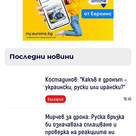
Последни новини
Костадинов: “Какъв е дронът –
украински, руски или ирански?“
16:45
България
Мирчев за дрона: Руска връзка
би означавала сплашване и
проверка на реакциите ни