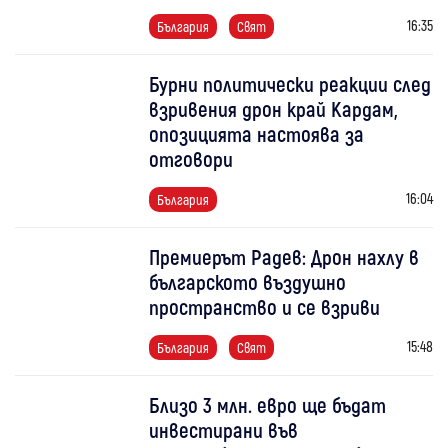
16:35
България
Свят
Бурни политически реакции след
взривения дрон край Кардам,
опозицията настоява за
отговори
16:04
България
Премиерът Радев: Дрон нахлу в
българското въздушно
пространство и се взриви
15:48
България
Свят
Близо 3 млн. евро ще бъдат
инвестирани във