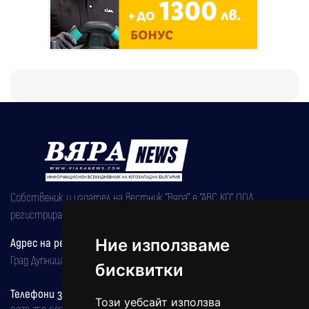
Собственик и издател на вестник "Вяра" е "АВС КО" ООД,
регистрирана на 08.05.2002 година.
Ние използваме
Адрес на редакцията
Град Дупница, ул.''Христо Ботев" 43
бисквитки
Телефони за реклама и абонаменти
Този уебсайт използва