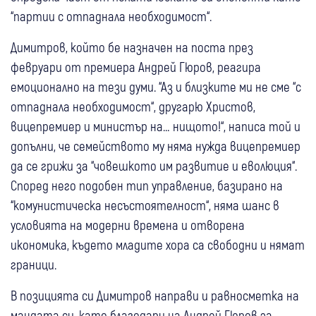
“партии с отпаднала необходимост“.
Димитров, който бе назначен на поста през
февруари от премиера Андрей Гюров, реагира
емоционално на тези думи. “Аз и близките ми не сме “с
отпаднала необходимост“, другарю Христов,
вицепремиер и министър на… нищото!“, написа той и
допълни, че семейството му няма нужда вицепремиер
да се грижи за “човешкото им развитие и еволюция“.
Според него подобен тип управление, базирано на
“комунистическа несъстоятелност“, няма шанс в
условията на модерни времена и отворена
икономика, където младите хора са свободни и нямат
граници.
В позицията си Димитров направи и равносметка на
мандата си, като благодари на Андрей Гюров за