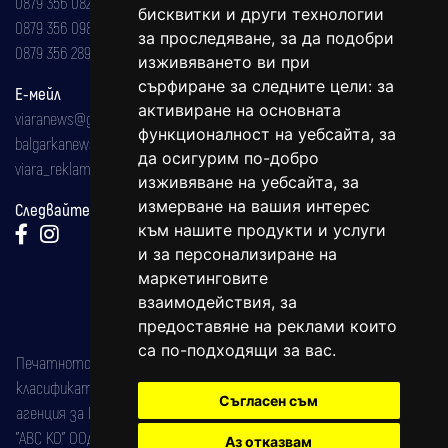
0879 356 082
бисквитки и други технологии
0879 356 098
за проследяване, за да подобри
0879 356 289
изживяването ви при
сърфиране за следните цели:
за
Е-мейл
активиране на основната
viaranews@gmail.com
функционалност на уебсайта
,
за
balgarkanews@gmail.com
да осигурим по-добро
viara_reklama@mail.bg
изживяване на уебсайта
,
за
измерване на вашия интерес
Следвайте ни:
към нашите продукти и услуги
и за персонализиране на
маркетинговите
взаимодействия
,
за
предоставяне на реклами които
са по-подходящи за вас
.
Печатното издание на вестника е регистрирано в националния
класификатор на печатните издания (Българска национална
Съгласен съм
агенция за ISSN) под номер: ISSN 1312-4722.
"АВС КО" ООД е притежател на марката: Вяра информационен
Аз отказвам