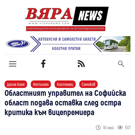
Долна баня
Ихтиман
Костенец
Самоков
Областният управител на Софийска
област подава оставка след остра
критика към вицепремиера
601
10 май