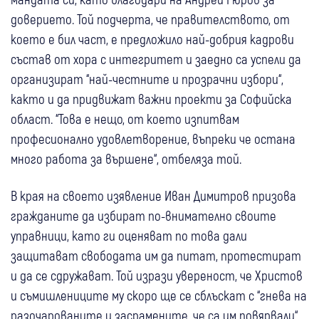
доверието. Той подчерта, че правителството, от
което е бил част, е предложило най-добрия кадрови
състав от хора с интегритет и заедно са успели да
организират “най-честните и прозрачни избори“,
както и да придвижат важни проекти за Софийска
област. “Това е нещо, от което изпитвам
професионално удовлетворение, въпреки че остана
много работа за вършене“, отбеляза той.
В края на своето изявление Иван Димитров призова
гражданите да избират по-внимателно своите
управници, като ги оценяват по това дали
защитават свободата им да питат, протестират
и да се сдружават. Той изрази увереност, че Христов
и съмишлениците му скоро ще се сблъскат с “гнева на
разочарованите и засрамените, че са им повярвали“.