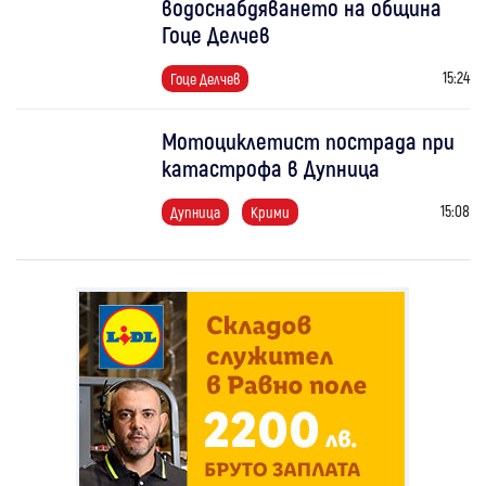
водоснабдяването на община
Гоце Делчев
15:24
Гоце Делчев
Мотоциклетист пострада при
катастрофа в Дупница
15:08
Дупница
Крими