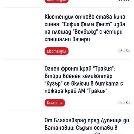
Кюстендил отново става кино
сцена: “София Филм Фест“ идва
на площад “Велбъжд“ с четири
специални вечери
06 авг
Кюстендил
Огнен фронт край “Тракия“:
Втори военен хеликоптер
“Кугър“ се включи в битката с
пожара край АМ “Тракия“
06 авг
България
От Благоевград през Дупница до
Батановци: Съдът остави в