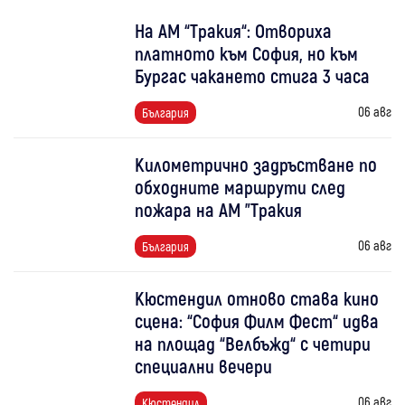
На АМ “Тракия“: Отвориха
платното към София, но към
Бургас чакането стига 3 часа
06 авг
България
Километрично задръстване по
обходните маршрути след
пожара на АМ "Тракия
06 авг
България
Кюстендил отново става кино
сцена: “София Филм Фест“ идва
на площад “Велбъжд“ с четири
специални вечери
06 авг
Кюстендил