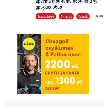
ареста тримата обвинени за
дръзкия обир
06 авг
Благоевград
Дупница
Перник