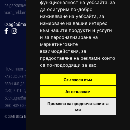
функционалност на уебсайта
,
за
balgarkanews@gmail.com
да осигурим по-добро
viara_reklama@mail.bg
изживяване на уебсайта
,
за
измерване на вашия интерес
Следвайте ни:
към нашите продукти и услуги
и за персонализиране на
маркетинговите
взаимодействия
,
за
предоставяне на реклами които
са по-подходящи за вас
.
Печатното издание на вестника е регистрирано в националния
класификатор на печатните издания (Българска национална
Съгласен съм
агенция за ISSN) под номер: ISSN 1312-4722.
"АВС КО" ООД е притежател на марката: Вяра информационен
Аз отказвам
всекидневник на югозападна България, със свидетелство за марка
Промяна на предпочитанията
рег. номер: 47857/11.05.2004 година.
ми
© 2026 Вяра News Всички права запазени!
Created by
DREAMmedia Creative Studio