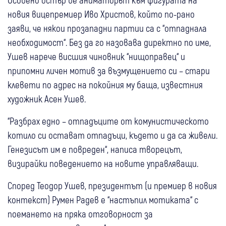
новия вицепремиер Иво Христов, който по-рано
заяви, че някои прозападни партии са с “отпаднала
необходимост“. Без да го назовава директно по име,
Ушев нарече висшия чиновник “нищоправец“ и
припомни личен мотив за възмущението си – стари
клевети по адрес на покойния му баща, известния
художник Асен Ушев.
“Разбрах едно – отпадъците от комунистическото
котило си остават отпадъци, където и да са живели.
Генезисът им е повреден“, написа творецът,
визирайки поведението на новите управляващи.
Според Теодор Ушев, президентът (и премиер в новия
контекст) Румен Радев е “настъпил мотиката“ с
поемането на пряка отговорност за