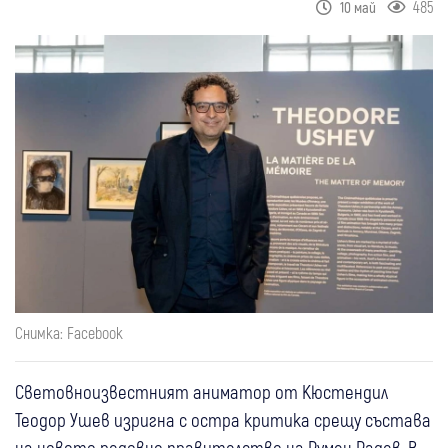
485
10 май
Снимка: Facebook
Световноизвестният аниматор от Кюстендил
Теодор Ушев изригна с остра критика срещу състава
на новото редовно правителство на Румен Радев. В