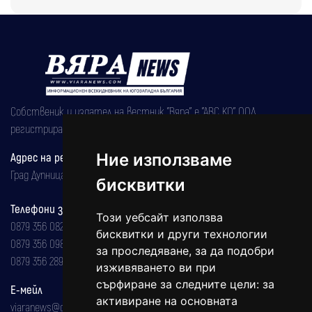
Собственик и издател на вестник "Вяра" е "АВС КО" ООД,
регистрирана на 08.05.2002 година.
Адрес на редакцията
Ние използваме
Град Дупница, ул.''Христо Ботев" 43
бисквитки
Телефони за реклама и абонаменти
Този уебсайт използва
0879 356 082
бисквитки и други технологии
0879 356 098
за проследяване, за да подобри
0879 356 289
изживяването ви при
сърфиране за следните цели:
за
Е-мейл
активиране на основната
viaranews@gmail.com