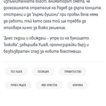
изпълнителната власт. Аниматорът смята, че
досегашната стратегия на Радев да дърпа конците
отстрани и да “гърми бушони“ при провал вече няма
да работи, тъй като сега той ще трябва да
отговаря лично за всяко решение.
“Днес съдиш и обиждаш – утре си на бунището.
Толкова“, завършва Ушев, прогнозирайки бърз и
безвъзвратен спад за новите властмащи.
ТЕО УШЕВ
ПОЗИЦИЯ
ПРАВИТЕЛСТВО
05 авг
Банско
06 авг
Банско
България
06 авг
България
Кметът на Банско: Няма данни за
Радев за случая в Банско: Призовавам
“Възраждане“: Управляващите предадоха
05 авг
Банско
РУМЕН РАДЕВ
ИВО ХРИСТОВ
КРИТИКА
антисемитски инцидент, случаят не
всички, които посещават България да не
находището “Хан Тервел“ на Турция
“Кой пази децата ни?“: Андрей Гюров
бива да се използва за политически
рушат и да спазват благоприличие
03 авг
България
поиска отговори от премиера Румен
внушения
02 авг
Свят
Проф. Даниел Вълчев: Няма да участвам в
Радев за случая в Банско