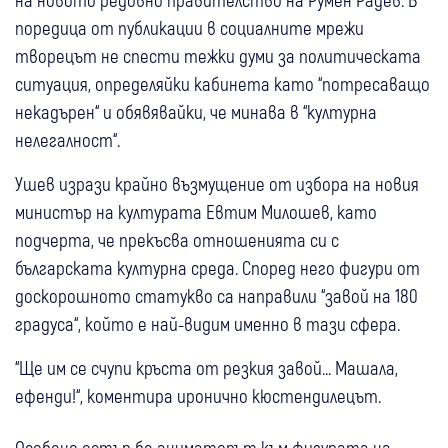
поредица от публикации в социалните мрежи
творецът не спести тежки думи за политическата
ситуация, определяйки кабинета като “потресаващо
некадърен“ и обявявайки, че минава в “културна
нелегалност“.
Ушев изрази крайно възмущение от избора на новия
министър на културата Евтим Милошев, като
подчерта, че прекъсва отношенията си с
българската културна среда. Според него фигури от
доскорошното статукво са направили “завой на 180
градуса“, който е най-видим именно в тази сфера.
“Ще им се счупи кръста от резкия завой... Машала,
ефенди!“, коментира иронично кюстендилецът.
Особено остър бе аниматорът към фигурата на