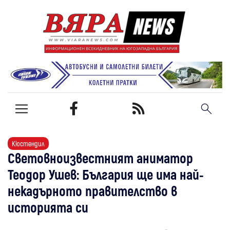
Кюстендил
Световноизвестният аниматор
Теодор Ушев: България ще има най-
некадърното правителство в
историята си