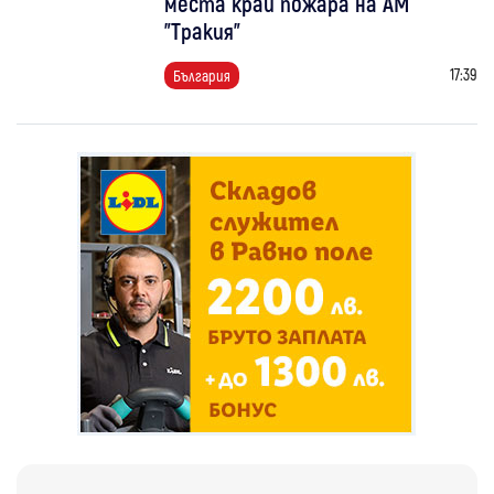
места край пожара на АМ
"Тракия"
17:39
България