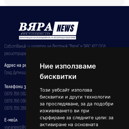
Собственик и издател на вестник "Вяра" е "АВС КО" ООД,
регистрирана на 08.05.2002 година.
Адрес на редакцията
Ние използваме
Град Дупница, ул.''Христо Ботев" 43
бисквитки
Телефони за реклама и абонаменти
Този уебсайт използва
0879 356 082
бисквитки и други технологии
0879 356 098
за проследяване, за да подобри
0879 356 289
изживяването ви при
сърфиране за следните цели:
за
Е-мейл
активиране на основната
viaranews@gmail.com