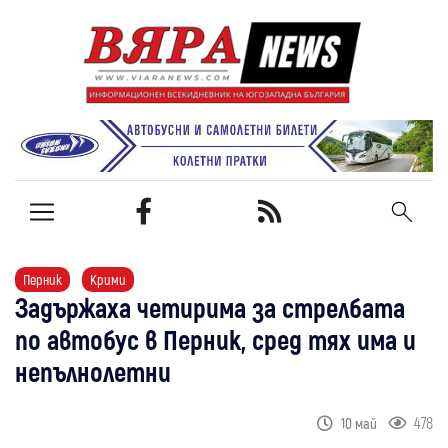
Перник
Крими
Задържаха четирима за стрелбата
по автобус в Перник, сред тях има и
непълнолетни
478
10 май