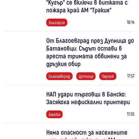
“Кугър“ се включи в битката с
пожара край АМ “Тракия“
18:14
България
От Благоевград през Дупница до
Батановци: Съдът остави в
ареста тримата обвинени за
дръзкия обир
17:57
Благоевград
Дупница
Перник
НАП удари търговци в Банско:
Засякоха нефискални принтери
17:55
Банско
Няма опасност за населените