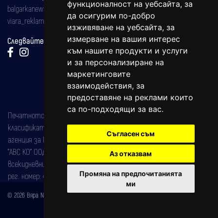
функционалност на уебсайта
,
за
balgarkanews@gmail.com
да осигурим по-добро
viara_reklama@mail.bg
изживяване на уебсайта
,
за
измерване на вашия интерес
Следвайте ни:
към нашите продукти и услуги
и за персонализиране на
маркетинговите
взаимодействия
,
за
предоставяне на реклами които
са по-подходящи за вас
.
Печатното издание на вестника е регистрирано в националния
класификатор на печатните издания (Българска национална
Съгласен съм
агенция за ISSN) под номер: ISSN 1312-4722.
"АВС КО" ООД е притежател на марката: Вяра информационен
Аз отказвам
всекидневник на югозападна България, със свидетелство за марка
Промяна на предпочитанията
рег. номер: 47857/11.05.2004 година.
ми
© 2026 Вяра News Всички права запазени!
Created by
DREAMmedia Creative Studio