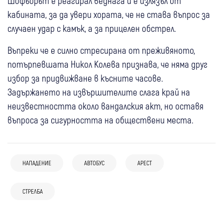
Шофьорът е реагирал веднага и е излязъл от
кабината, за да увери хората, че не става въпрос за
случаен удар с камък, а за прицелен обстрел.
Въпреки че е силно стресирана от преживяното,
потърпевшата Никол Колева признава, че няма друг
избор за придвижване в късните часове.
Задържането на извършителите слага край на
неизвестността около вандалския акт, но оставя
въпроса за сигурността на обществени места.
14:55
България
НАПАДЕНИЕ
АВТОБУС
АРЕСТ
10:36
България
МВР с подробности: Как полицаи от Долна
На косъм от трагедия: Шофьор остави 17-
Митрополия спасиха 17-годишно момче,
СТРЕЛБА
05 авг
България
годишно момче със специални
оставено само в жегата
05 авг
България
05 авг
Свят
Полицията в Пловдив гони това нещо,
потребности край пътя в жегата
Полицията и ДФЗ разкриха роднинска
Застреляха мексикански инфлуенсър на
мъж го карал с превишена скорост