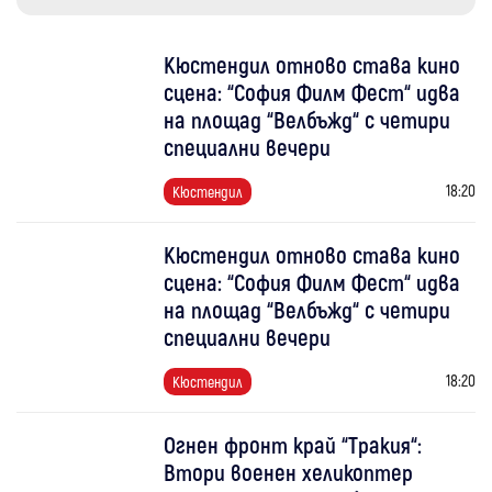
Кюстендил отново става кино
сцена: “София Филм Фест“ идва
на площад “Велбъжд“ с четири
специални вечери
18:20
Кюстендил
Кюстендил отново става кино
сцена: “София Филм Фест“ идва
на площад “Велбъжд“ с четири
специални вечери
18:20
Кюстендил
Огнен фронт край “Тракия“:
Втори военен хеликоптер