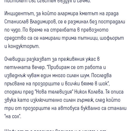
пистолет със сгъстен въздух и сачми.
Инцидентът, за който алармира кметът на града
Станислав Владимиров, се е разминал без пострадали
по чудо. По време на стрелбата в превозното
средство са се намирали трима пътници, шофьорът
и кондукторът.
Очевидци разказват за преживяния ужас в
петъчната вечер. “Прибирам се от работа и
изведнъж чувам един много силен шум. Последва
пръсване на прозорците и всички бяхме в шок“,
сподели пред “Нова телевизия“ Никол Колева. Тя описа
звука като изключително силен гърмеж, след който
три от прозорците на автобуса буквално са станали
“на сол“.