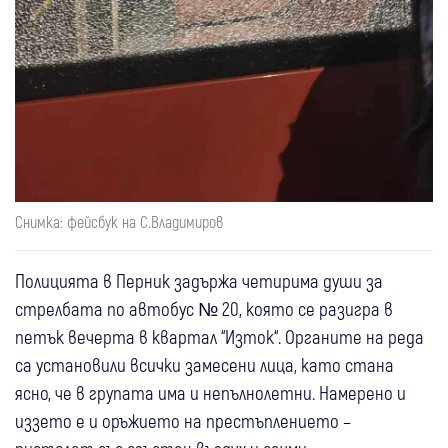
Снимка: фейсбук на С.Владимиров
Полицията в Перник задържа четирима души за
стрелбата по автобус № 20, която се разигра в
петък вечерта в квартал “Изток“. Органите на реда
са установили всички замесени лица, като стана
ясно, че в групата има и непълнолетни. Намерено и
иззето е и оръжието на престъплението –