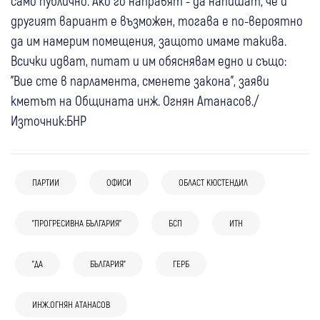
само публично. Ако го направят - да напишат, че и
другият вариант е възможен, тогава е по-вероятно
да им намерим помещения, защото имаме такива.
Всички идват, питат и им обяснявам едно и също:
"Вие сте в парламента, сменете закона", заяви
кметът на Общината инж. Огнян Атанасов./
Източник:БНР
ПАРТИИ
ОФИСИ
ОБЛАСТ КЮСТЕНДИЛ
"ПРОГРЕСИВНА БЪЛГАРИЯ"
БСП
ИТН
06 авг
Дупница
Кюстендил
Крими
07 авг
България
"ДА
БЪЛГАРИЯ"
ГЕРБ
04 авг
България
Резултатът от голямата предизборна
Огнян Минчев: За победа на
ГЕРБ отговори на обвиненията за
пушилка: Под 10% от задържаните за
президентските избори ще трябват
ИНЖ.ОГНЯН АТАНАСОВ
“Божков“: Не приемаме внушения,
купуване на гласове стигнаха до
минимум 1,2 млн. гласа