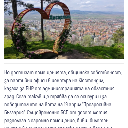
Не достигат помещенията, общинска собственост,
за партийни офиси в центъра на Кюстендил,
казаха за БНР от администрацията на областния
град. Сега такъв ще трябва да се осигури и за
победителите на вота на 19 април "Прогресивна
България". Същевременно БСП от десетилетия
разполага с огромно помещение, бивш билетен