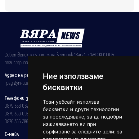
Собственик и издател на вестник "Вяра" е "АВС КО" ООД,
регистрирана на 08.05.2002 година.
Адрес на редакцията
Ние използваме
Град Дупница, ул.''Христо Ботев" 43
бисквитки
Телефони за реклама и абонаменти
Този уебсайт използва
0879 356 082
бисквитки и други технологии
0879 356 098
за проследяване, за да подобри
0879 356 289
изживяването ви при
сърфиране за следните цели:
за
Е-мейл