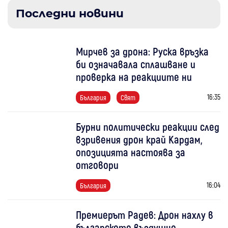
Последни новини
Мирчев за дрона: Руска връзка
би означавала сплашване и
проверка на реакциите ни
16:35
България
Свят
Бурни политически реакции след
взривения дрон край Кардам,
опозицията настоява за
отговори
16:04
България
Премиерът Радев: Дрон нахлу в
българското въздушно