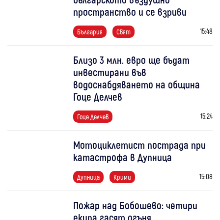
пространство и се взриви
15:48
България
Свят
Близо 3 млн. евро ще бъдат
инвестирани във
водоснабдяването на община
Гоце Делчев
15:24
Гоце Делчев
Мотоциклетист пострада при
катастрофа в Дупница
15:08
Дупница
Крими
Пожар над Бобошево: четири
екипа гасят огъня,