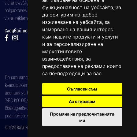
активиране на основната
viaranews@gmail.com
функционалност на уебсайта
,
за
balgarkanews@gmail.com
да осигурим по-добро
viara_reklama@mail.bg
изживяване на уебсайта
,
за
измерване на вашия интерес
Следвайте ни:
към нашите продукти и услуги
и за персонализиране на
маркетинговите
взаимодействия
,
за
предоставяне на реклами които
са по-подходящи за вас
.
Печатното издание на вестника е регистрирано в националния
класификатор на печатните издания (Българска национална
Съгласен съм
агенция за ISSN) под номер: ISSN 1312-4722.
"АВС КО" ООД е притежател на марката: Вяра информационен
Аз отказвам
всекидневник на югозападна България, със свидетелство за марка
Промяна на предпочитанията
рег. номер: 47857/11.05.2004 година.
ми
© 2026 Вяра News Всички права запазени!
Created by
DREAMmedia Creative Studio