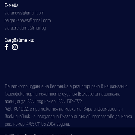
Е-мейл
viaranews@gmail.com
balgarkanews@gmail.com
viara_reklama@mail.bg
Следвайте ни:
Печатното издание на вестника е регистрирано в националния
класификатор на печатните издания (Българска национална
агенция за ISSN) под номер: ISSN 1312-4722.
"АВС КО" ООД е притежател на марката: Вяра информационен
всекидневник на югозападна България, със свидетелство за марка
рег. номер: 47857/11.05.2004 година.