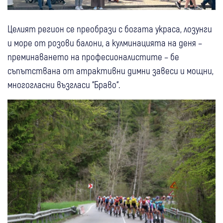
Целият регион се преобрази с богата украса, лозунги
и море от розови балони, а кулминацията на деня –
преминаването на професионалистите – бе
съпътствана от атрактивни димни завеси и мощни,
многогласни възгласи “Браво“.