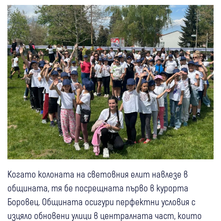
Когато колоната на световния елит навлезе в
общината, тя бе посрещната първо в курорта
Боровец. Общината осигури перфектни условия с
изцяло обновени улици в централната част, които