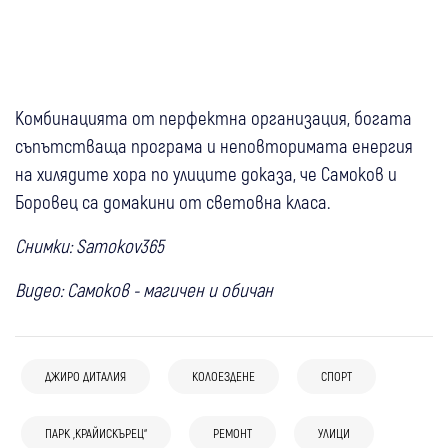
Комбинацията от перфектна организация, богата
съпътстваща програма и неповторимата енергия
на хилядите хора по улиците доказа, че Самоков и
Боровец са домакини от световна класа.
Снимки: Samokov365
Видео: Самоков - магичен и обичан
ДЖИРО ДИТАЛИЯ
КОЛОЕЗДЕНЕ
СПОРТ
05 авг
Банско
Любопитно
08 авг
Петрич
04 авг
Перник
Китайската дипломация гостува в
Обновяват яслената сграда към ДГ
03 авг
Самоков
ПАРК „КРАЙИСКЪРЕЦ“
България
Спорт
РЕМОНТ
УЛИЦИ
Откриха нередности при ремонти на
Банско: На фокус – туризмът, културата
“Синчец“ в петричкото село Първомай