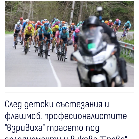
След детски състезания и
флашмоб, професионалистите
“взривиха“ трасето под
аплодисменти и викове "Браво"