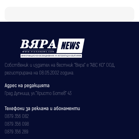
Собственик и издател на вестник "Вяра" е "АВС КО" ООД,
регистрирана на 08.05.2002 година.
Адрес на редакцията
Град Дупница, ул.''Христо Ботев" 43
Телефони за реклама и абонаменти
0879 356 082
0879 356 098
0879 356 289