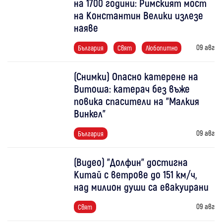
на 1700 години: Римският мост
на Константин Велики излезе
наяве
09 авг
България
Свят
Любопитно
(Снимки) Опасно катерене на
Витоша: катерач без въже
повика спасители на "Малкия
Винкел"
09 авг
България
(Видео) "Долфин" достигна
Китай с ветрове до 151 км/ч,
над милион души са евакуирани
09 авг
Свят