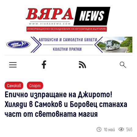
Самоков
Спорт
Епично изпращане на Джирото!
Хиляди в Самоков и Боровец станаха
част от световната магия
546
10 май