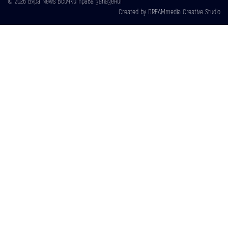
© 2026 Вяра News Всички права запазени!
Created by
DREAMmedia Creative Studio