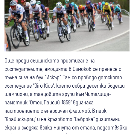
Още преди същинското пристигане на
състезателите, емоцията в Самоков се пренесе с
пълна сила на бул. “Искър“. Там се проведе детското
състезание “Giro Kids“, което събра десетки бъдещи
шампиони, а танцовите групи към Читалище-
паметник “Отец Паисий-1859“ вдигнаха
настроението с енергичен флашмоб. В парк
“Крайискърец“ и на кръговото “Бъбрека“ дигитални
екрани следяха всяка минута от етапа, подготвяйки