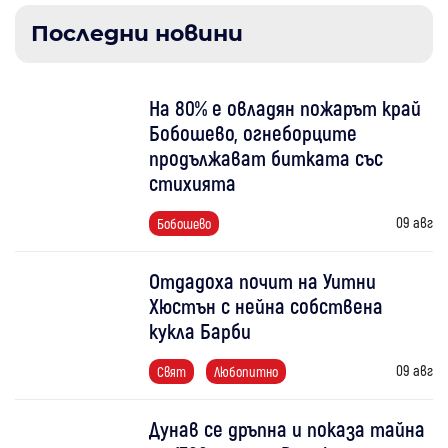
Последни новини
На 80% е овладян пожарът край
Бобошево, огнеборците
продължават битката със
стихията
09 авг
Бобошево
Отдадоха почит на Уитни
Хюстън с нейна собствена
кукла Барби
09 авг
Свят
Любопитно
Дунав се дръпна и показа тайна