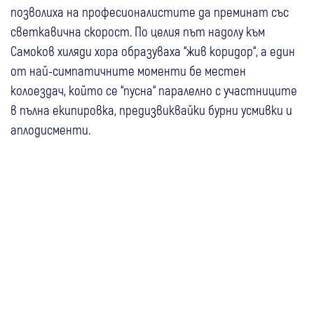
позволиха на професионалистите да преминат със
светкавична скорост. По целия път надолу към
Самоков хиляди хора образуваха “жив коридор“, а един
от най-симпатичните моменти бе местен
колоездач, който се “пусна“ паралелно с участниците
в пълна екипировка, предизвиквайки бурни усмивки и
аплодисменти.