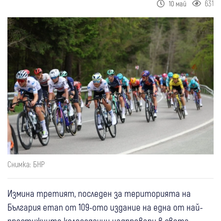
631
10 май
Снимка: БНР
Измина третият, последен за територията на
България етап от 109-ото издание на една от най-
престижните колоездачни надпревари в света –