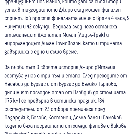
французинът Пол Мание, който записа своя втори
успех в тазгодишното Джиро след мощен финален
спринт. Той пресече финалната линия с време 4 часа, 9
минути и 42 секунди. Веднага след него останаха
италианецът Джонатан Милан (Лидъл-Трек) и
нидерландецът Дилан Груневеген, като и тримата
завършиха с едно и също време.
За първи път в своята история Джиро д’Италия
гостува у нас с три пълни етапа. След преходите от
Несебър до Бургас и от Бургас до Велико Търново,
днешният последен етап от Пловдив до столицата
(175 км) се превърна в истински празник. 184
състезатели от 23 отбора преминаха през
Пазарджик, Белово, Костенец, Долна баня и Самоков,
където бяха посрещнати от хиляди фенове с викове
“Bravissimi“, розови димки и балони.