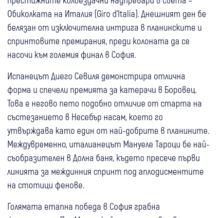
Обиколката на Италия (Giro d’Italia). Днешният ден бе
белязан от изключителна интрига в планинските и
спринтовите премирания, преди колоната да се
насочи към големия финал в София.
Испанецът Диего Севиля демонстрира отлична
форма и спечели премията за катерачи в Боровец.
Това е негово пето подобно отличие от старта на
състезанието в Несебър насам, което го
утвърждава като един от най-добрите в планините.
Междувременно, италианецът Мануеле Тароци бе най-
съобразителен в Долна баня, където пресече първи
линията за междинния спринт под аплодисментите
на стотици фенове.
Голямата етапна победа в София грабна