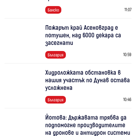
11:07
Банско
Пожарът край Асеновград е
потушен, над 6000 декара са
засегнати
10:59
България
Хидроложката обстановка в
нашия участък по Дунав остава
усложнена
10:46
България
Йотова: Държавата трябва да
подпомогне производителите
на дронове и антидрон системи