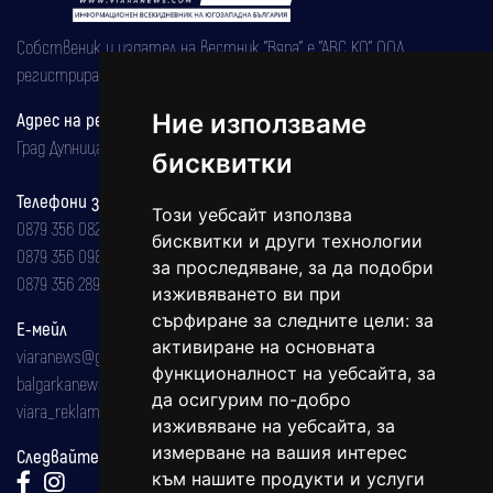
Собственик и издател на вестник "Вяра" е "АВС КО" ООД,
регистрирана на 08.05.2002 година.
Адрес на редакцията
Ние използваме
Град Дупница, ул.''Христо Ботев" 43
бисквитки
Телефони за реклама и абонаменти
Този уебсайт използва
0879 356 082
бисквитки и други технологии
0879 356 098
за проследяване, за да подобри
0879 356 289
изживяването ви при
сърфиране за следните цели:
за
Е-мейл
активиране на основната
viaranews@gmail.com
функционалност на уебсайта
,
за
balgarkanews@gmail.com
да осигурим по-добро
viara_reklama@mail.bg
изживяване на уебсайта
,
за
измерване на вашия интерес
Следвайте ни:
към нашите продукти и услуги