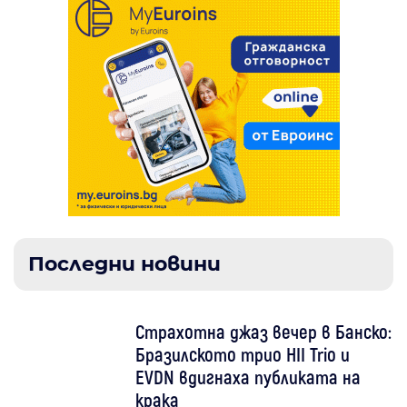
Последни новини
Страхотна джаз вечер в Банско:
Бразилското трио HII Trio и
EVDN вдигнаха публиката на
крака