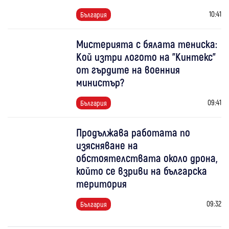
10:41
България
Мистерията с бялата тениска:
Кой изтри логото на "Кинтекс"
от гърдите на военния
министър?
09:41
България
Продължава работата по
изясняване на
обстоятелствата около дрона,
който се взриви на българска
територия
09:32
България