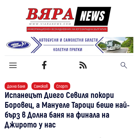
Долна баня
Самоков
Спорт
Испанецът Диего Севиля покори
Боровец, а Мануеле Тароци беше най-
бърз в Долна баня на финала на
Джирото у нас