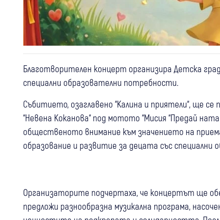
Благотворителен концерт организира Детска градин
специални образователни потребности.
Събитието, озаглавено “Калина и приятели“, ще се 
“Невена Коканова“ под мотото “Мисия “Предай ната
общественото внимание към значението на прием
образование и развитие за децата със специални
Организаторите подчертаха, че концертът ще обе
предложи разнообразна музикална програма, насоче
ценностите на подкрепата и солидарността. Посла