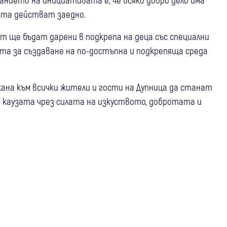
рата действат заедно.
 ще бъдат дарени в подкрепа на деца със специални
та за създаване на по-достъпна и подкрепяща среда
кана към всички жители и гости на Дупница да станат
 каузата чрез силата на изкуството, добротата и