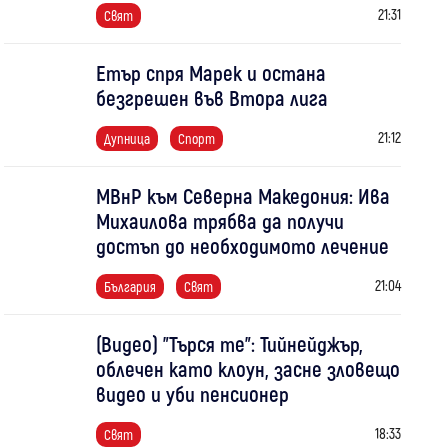
21:31
Свят
Етър спря Марек и остана
безгрешен във Втора лига
21:12
Дупница
Спорт
МВнР към Северна Македония: Ива
Михаилова трябва да получи
достъп до необходимото лечение
21:04
България
Свят
(Видео) "Търся те": Тийнейджър,
облечен като клоун, засне зловещо
видео и уби пенсионер
18:33
Свят