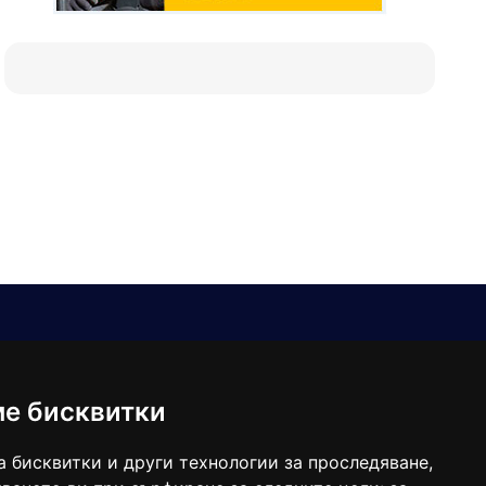
Е-мейл
Следвайте ни:
viaranews@gmail.com
balgarkanews@gmail.com
ме бисквитки
viara_reklama@mail.bg
а бисквитки и други технологии за проследяване,