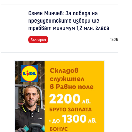
Огнян Минчев: За победа на
президентските избори ще
трябват минимум 1,2 млн. гласа
18:26
България