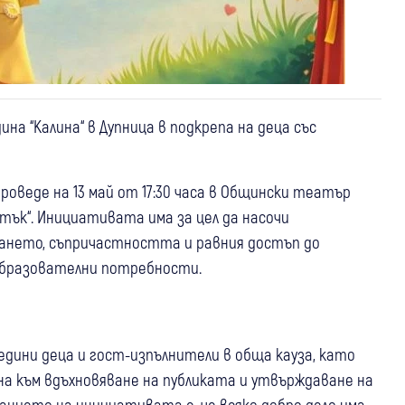
а “Калина“ в Дупница в подкрепа на деца със
проведе на 13 май от 17:30 часа в Общински театър
тък“. Инициативата има за цел да насочи
ането, съпричастността и равния достъп до
 образователни потребности.
дини деца и гост-изпълнители в обща кауза, като
на към вдъхновяване на публиката и утвърждаване на
нието на инициативата е, че всяко добро дело има