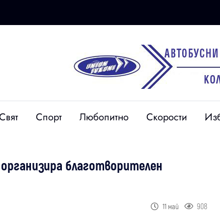
Свят
Спорт
Любопитно
Скорости
Из
а“ организира благотворителен
908
11 май