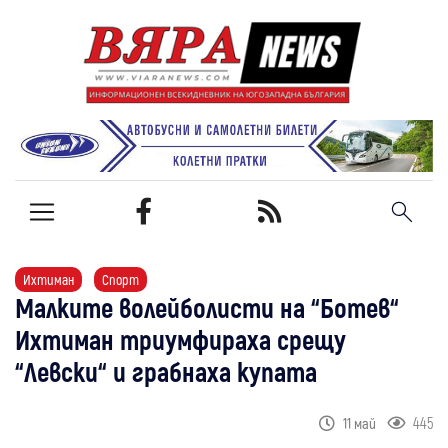
Ихтиман
Спорт
Малките волейболисти на “Ботев“
Ихтиман триумфираха срещу
“Левски“ и грабнаха купата
445
11 май