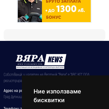
Собственик и издател на вестник "Вяра" е "АВС КО" ООД,
регистрирана на 08.05.2002 година.
Адрес на редакцията
Ние използваме
Град Дупница, ул.''Христо Ботев" 43
бисквитки
Телефони за реклама и абонаменти