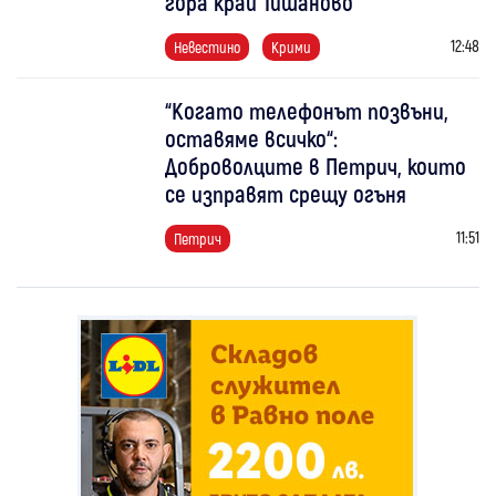
гора край Тишаново
12:48
Невестино
Крими
“Когато телефонът позвъни,
оставяме всичко“:
Доброволците в Петрич, които
се изправят срещу огъня
11:51
Петрич