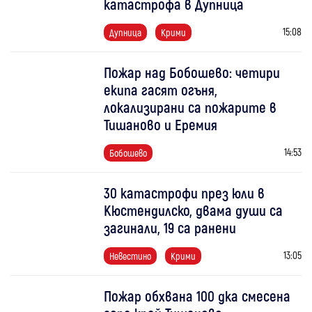
катастрофа в Дупница
15:08
Дупница
Крими
Пожар над Бобошево: четири
екипа гасят огъня,
локализирани са пожарите в
Тишаново и Еремия
14:53
Бобошево
30 катастрофи през юли в
Кюстендилско, двама души са
загинали, 19 са ранени
13:05
Невестино
Крими
Пожар обхвана 100 дка смесена