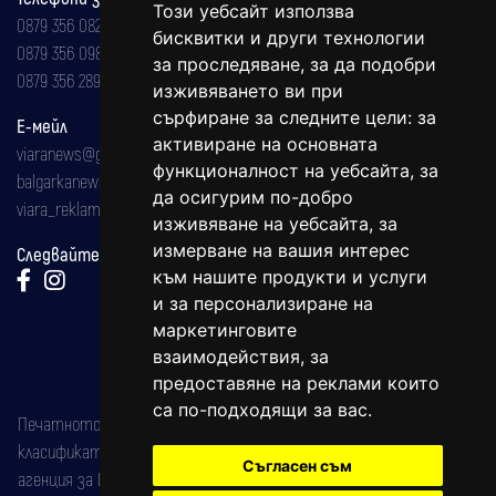
Този уебсайт използва
0879 356 082
бисквитки и други технологии
0879 356 098
за проследяване, за да подобри
0879 356 289
изживяването ви при
сърфиране за следните цели:
за
Е-мейл
активиране на основната
viaranews@gmail.com
функционалност на уебсайта
,
за
balgarkanews@gmail.com
да осигурим по-добро
viara_reklama@mail.bg
изживяване на уебсайта
,
за
измерване на вашия интерес
Следвайте ни:
към нашите продукти и услуги
и за персонализиране на
маркетинговите
взаимодействия
,
за
предоставяне на реклами които
са по-подходящи за вас
.
Печатното издание на вестника е регистрирано в националния
класификатор на печатните издания (Българска национална
Съгласен съм
агенция за ISSN) под номер: ISSN 1312-4722.