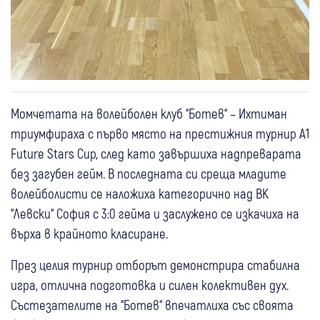
Момчетата на волейболен клуб “Ботев“ – Ихтиман
триумфираха с първо място на престижния турнир A1
Future Stars Cup, след като завършиха надпреварата
без загубен гейм. В последната си среща младите
волейболисти се наложиха категорично над ВК
“Левски“ София с 3:0 гейма и заслужено се изкачиха на
върха в крайното класиране.
През целия турнир отборът демонстрира стабилна
игра, отлична подготовка и силен колективен дух.
Състезателите на “Ботев“ впечатлиха със своята