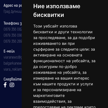
Ние използваме
Адрес на редакцията
Град Дупница, ул.''Христо Ботев" 43
бисквитки
Телефони за реклама и абонаменти
Този уебсайт използва
0879 356 082
бисквитки и други технологии
0879 356 098
за проследяване, за да подобри
0879 356 289
изживяването ви при
сърфиране за следните цели:
за
Е-мейл
активиране на основната
viaranews@gmail.com
функционалност на уебсайта
,
за
balgarkanews@gmail.com
да осигурим по-добро
viara_reklama@mail.bg
изживяване на уебсайта
,
за
измерване на вашия интерес
Следвайте ни:
към нашите продукти и услуги
и за персонализиране на
маркетинговите
взаимодействия
,
за
предоставяне на реклами които