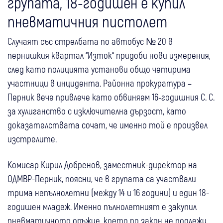
групата, 18-годишен е купил
пневматичния пистолет
Случаят със стрелбата по автобус № 20 в
пернишкия квартал “Изток“ придоби нови измерения,
след като полицията установи общо четирима
участници в инцидента. Районна прокуратура –
Перник вече привлече като обвиняем 16-годишния С. С.
за хулиганство с изключителна дързост, като
доказателствата сочат, че именно той е произвел
изстрелите.
Комисар Кирил Добренов, заместник-директор на
ОДМВР-Перник, поясни, че в групата са участвали
трима непълнолетни (между 14 и 16 години) и един 18-
годишен младеж. Именно пълнолетният е закупил
пневматичното оръжие, което по закон не подлежи