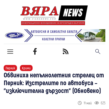
Перник
Крими
Обвиниха непълнолетния стрелец от
Перник: Изстрелите по автобуса –
“изключителна дързост“ (Обновено)
625
11 май