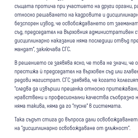
същата протича при участието на други органи, р
относно решаването на кадровите и дисциплинарни
безспорен извод, че освобождаването от заемана
съд, председател на Върховния административен съ
дисциплинарно наказание няма последици отвъд п
мандат“, заключава СГС.
В решението се заявява ясно, че това не значи, ч
престижа ѝ председател на върховен съд или гла
редови магистрат. СГС заявява, че когато колегия
“следва да извърши преценка относно притежава
нравствени и професионални качества съобразно норм
няма такива, няма да го “пусне“ в системата.
Така съдът стига до въпроса дали освобождаването
на “дисциплинарно освобождаване от длъжност“.