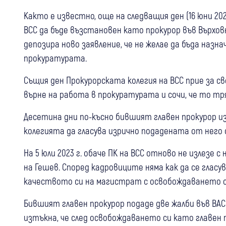
Както е известно, още на следващия ден (16 юни 202
ВСС да бъде възстановен като прокурор във Върховн
депозира ново заявление, че не желае да бъда назн
прокуратурата.
Същия ден Прокурорската колегия на ВСС прие за с
върне на работа в прокуратурата и сочи, че то тр
Десетина дни по-късно бившият главен прокурор и
колегията да гласува изрично подадената от него 
На 5 юли 2023 г. обаче ПК на ВСС отново не излезе
на Гешев. Според кадровиците няма как да се гласу
качеството си на магистрат с освобождаването си
Бившият главен прокурор подаде две жалби във ВАС
изтъкна, че след освобождаването си като главен