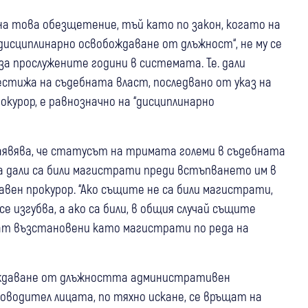
на това обезщетение, тъй като по закон, когато на
дисциплинарно освобождаване от длъжност“, не му се
 прослужените години в системата. Т.е. дали
рестижа на съдебната власт, последвано от указ на
курор, е равнозначно на “дисциплинарно
заявява, че статусът на тримата големи в съдебната
ва дали са били магистрати преди встъпването им в
авен прокурор. “Ако същите не са били магистрати,
изгубва, а ако са били, в общия случай същите
ат възстановени като магистрати по реда на
бождаване от длъжността административен
водител лицата, по тяхно искане, се връщат на