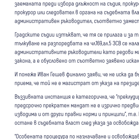
заеманата преди избора длъжност на съдия, прокур
прокурор или следовател в органа на съдебната вл
административен ръководител, съответно замес
Градските съдии изтъкват, че тя се прилага и за т
тълкуване на разпоредбата на чл.169,ал.5 ЗСВ се на
административните ръководители като редови м
закона, а е обусловено от съответно заявено иск
И понеже Иван Гешев финално заяви, че не иска да 
приема, че той не е магистрат от указа на презид
Въззивната инстанция е категорична, че “преклудира
предсрочно прекратен мандат не е изрично предви
изводима и от други правни норми и принципи“, т.е. 
остане в съдебната власт след указа за освобожда
“Особената процедура по назначаване и освобождав