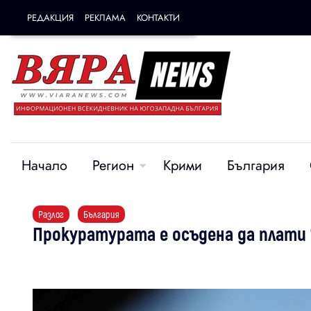
РЕДАКЦИЯ
РЕКЛАМА
КОНТАКТИ
Начало
Регион
Крими
България
Разлог
България
Прокуратурата е осъдена да плати 1