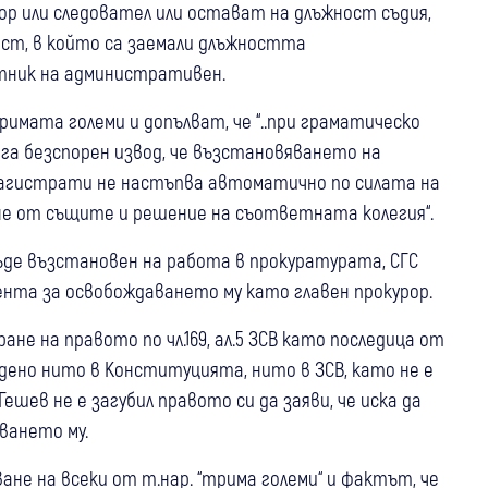
ор или следовател или остават на длъжност съдия,
аст, в който са заемали длъжността
тник на административен.
римата големи и допълват, че “..при граматическо
лага безспорен извод, че възстановяването на
агистрати не настъпва автоматично по силата на
ане от същите и решение на съответната колегия“.
бъде възстановен на работа в прокуратурата, СГС
ента за освобождаването му като главен прокурор.
не на правото по чл.169, ал.5 ЗСВ като последица от
дено нито в Конституцията, нито в ЗСВ, като не е
Гешев не е загубил правото си да заяви, че иска да
ването му.
ане на всеки от т.нар. “трима големи“ и фактът, че