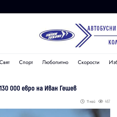
Свят
Спорт
Любопитно
Скорости
Из
30 000 евро на Иван Гешев
467
11 май