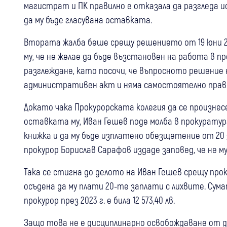
магистрат и ПК правилно е отказала да разгледа и
да му бъде гласувана оставката.
Втората жалба беше срещу решението от 19 юни 202
му, че не желае да бъде възстановен на работа в 
разглеждане, като посочи, че въпросното решение
административен акт и няма самостоятелно правн
Докато чака Прокурорската колегия да се произнесе
оставката му, Иван Гешев поде молба в прокуратур
книжка и да му бъде изплатено обезщетение от 20 з
прокурор Борислав Сарафов издаде заповед, че не 
Така се стигна до делото на Иван Гешев срещу про
осъдена да му плати 20-те заплати с лихвите. Сума
прокурор през 2023 г. е била 12 573,40 лв.
Защо това не е дисциплинарно освобождаване от 