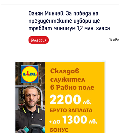
Огнян Минчев: За победа на
президентските избори ще
трябват минимум 1,2 млн. гласа
07 авг
България