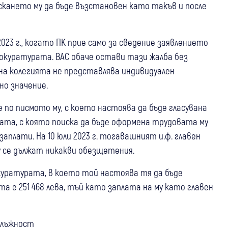
скането му да бъде възстановен като такъв и после
3 г., когато ПК прие само за сведение заявлението
прокуратурата. ВАС обаче остави тази жалба без
 на колегията не представлява индивидуален
о значение.
 по писмото му, с което настоява да бъде гласувана
ата, с която поиска да бъде оформена трудовата му
аплати. На 10 юли 2023 г. тогавашният и.ф. главен
му се дължат никакви обезщетения.
куратурата, в което той настоява тя да бъде
та е 251 468 лева, тъй като заплата на му като главен
длъжност