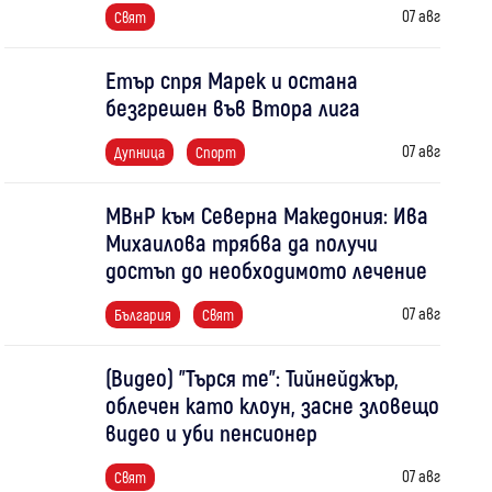
07 авг
Свят
Етър спря Марек и остана
безгрешен във Втора лига
07 авг
Дупница
Спорт
МВнР към Северна Македония: Ива
Михаилова трябва да получи
достъп до необходимото лечение
07 авг
България
Свят
(Видео) "Търся те": Тийнейджър,
облечен като клоун, засне зловещо
видео и уби пенсионер
07 авг
Свят